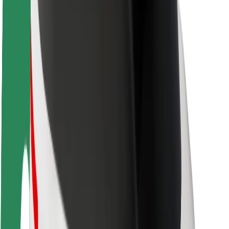
Θέσεις εργασίας
Σχετικά με τη Bolt
Βιωσιμότητα στη Bolt
Project Zero
Blog
Κέντρο Τύπου
Κατευθυντήριες γραμμές Brand
Αποστολή
Σχέσεις με Επενδυτές
Ηγεσία
Μάρκα
Μέσα ενημέρωσης
Urban Fund