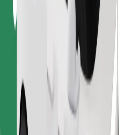
Για επιβάτες
Για τους οδηγούς
Για μεταφορείς
Bolt Food
Για ιδιοκτήτες στόλου οχημάτων
Για εστιατόρια
Bolt for Business
Άλλο
Προμηθευτές
Όροι & Προϋποθέσεις
Cookies
Ασφάλεια
Πάρε ταξί μέσα σε λίγα λεπτά!