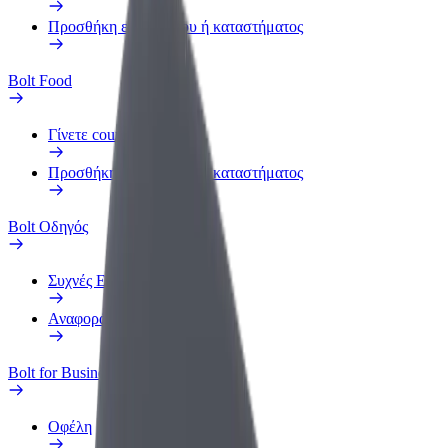
Προσθήκη εστιατορίου ή καταστήματος
Bolt Food
Γίνετε courier
Προσθήκη εστιατορίου ή καταστήματος
Bolt Οδηγός
Συχνές Ερωτήσεις
Αναφορά οχήματος
Bolt for Business
Οφέλη