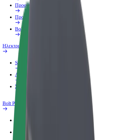
Προφίλ Εργασίας
Προϊόντα
Bolt food για επιχειρήσεις
Ηλεκτρικά ποδήλατα
Safety Lab
Αναφορά προβλήματος
Συχνές Ερωτήσεις
Bolt Plus
Οφέλη
Πώς να συμμετάσχετε