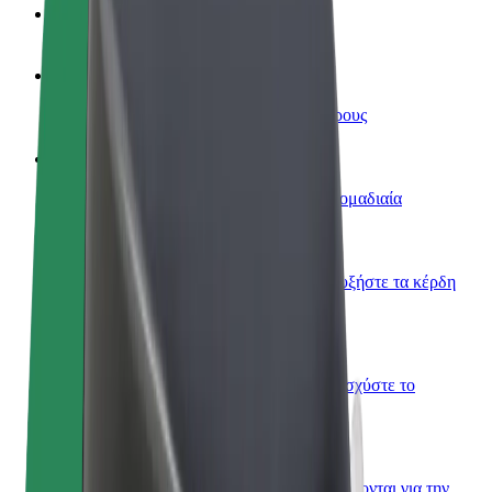
Συχνές Ερωτήσεις
Οδηγήστε
Κερδίστε χρήματα με τους δικούς σας όρους
Γίνετε courier
Παραδώστε φαγητό και πληρώνεστε εβδομαδιαία
Προσθήκη εστιατορίου ή καταστήματος
Πλησιάστε περισσότερους πελάτες και αυξήστε τα κέρδη
σας
Εγγραφείτε ως ιδιοκτήτης στόλου
Προσθέστε το στόλο σας στο Bolt και ενισχύστε το
εισόδημά σας
Bolt for Business
Προϊόντα και υπηρεσίες Bolt που κλιμακώνονται για την