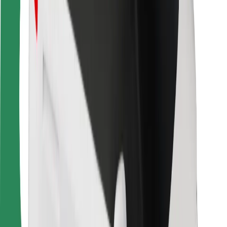
Ασφάλεια
Ασφάλεια επιβάτη
Ασφάλεια οδηγών
Ασφάλεια σκούτερ
Εργαστήριο ασφάλειας
Πόλεις
Τοποθεσίες
Λύσεις για την πόλη
Αεροδρόμια
Bolt Αποβάθρες Φόρτισης
Υποστήριξη