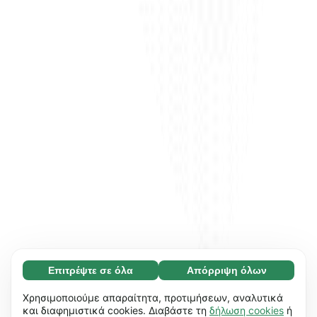
Επιτρέψτε σε όλα
Απόρριψη όλων
Απαραίτητο (65)
Τα απαραίτητα cookies συμβάλλουν στη
Μάθετε περισσότερα
Χρησιμοποιούμε απαραίτητα, προτιμήσεων, αναλυτικά
χρηστικότητα του ιστότοπού μας,
και διαφημιστικά cookies. Διαβάστε τη
δήλωση cookies
ή