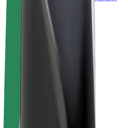
επιχείρησή σας
Όροι & Προϋποθέσεις
Απόρρητο
Cookies
© 2026 Bolt Technology OÜ
Προϊόντα
Διαδρομές
Σκούτερς
Αγορά Bolt
Bolt Food