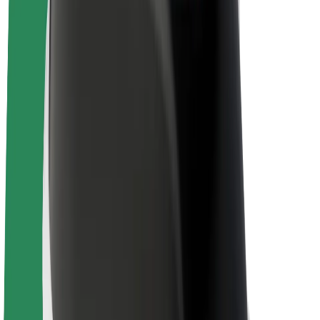
Bolt Drive
Bolt for Business
Ηλεκτρικά ποδήλατα
Bolt Plus
Κερδίστε με Bolt
Οδηγοί
Απολαβές οδηγών
Διανομείς
Απολαβές διανομέων
Bolt Εμπόρους Τροφίμων
Στόλοι
Franchises
Εταιρεία