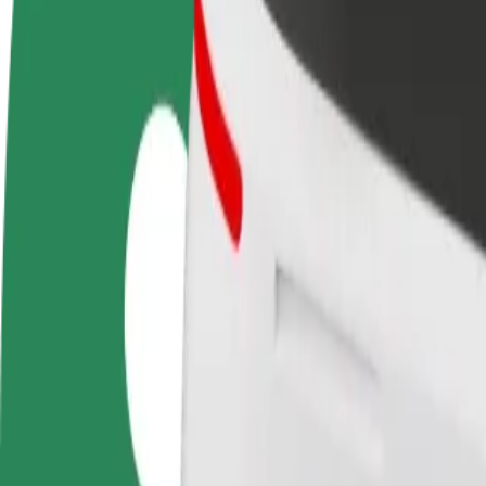
Συχνές Ερωτήσεις
Οδηγήστε
Γίνετε courier
Προσ
Κερδίστε χρήματα με τους
Παραδώστε φαγητό και
κατα
δικούς σας όρους
πληρώνεστε εβδομαδιαία
Πλησ
και 
Πώς να φτάσεις από Primark Leicester σε Fosse Sho
Ψάχνεις τον καλύτερο τρόπο να φτάσεις από Primark Leicester σε Fos
Από
Primark Leicester
Προς
Fosse Shopping Park
Η άνεση και η ευκολία λίγα κλικ μακριά!
Bolt