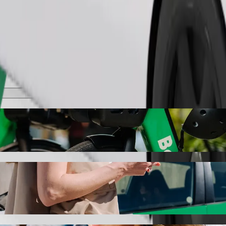
Παραγγελία διαδρομής
opping Park με Bolt ride-hailing
ν καλύτερη τιμή για να φτάσεις στο Fosse Shopping Park. Με τη Bolt, 
 όχημα για εσένα.