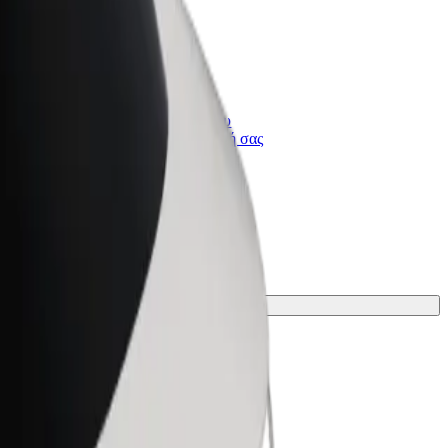
Bolt for Business
ι
Προϊόντα και υπηρεσίες Bolt που
κλιμακώνονται για την επιχείρησή σας
για το ταξίδι σου.