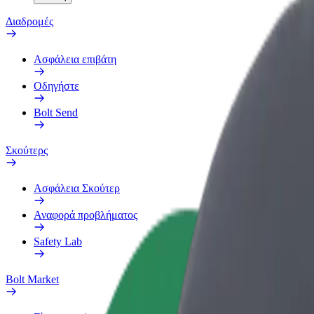
Διαδρομές
Ασφάλεια επιβάτη
Οδηγήστε
Bolt Send
Σκούτερς
Ασφάλεια Σκούτερ
Αναφορά προβλήματος
Safety Lab
Bolt Market