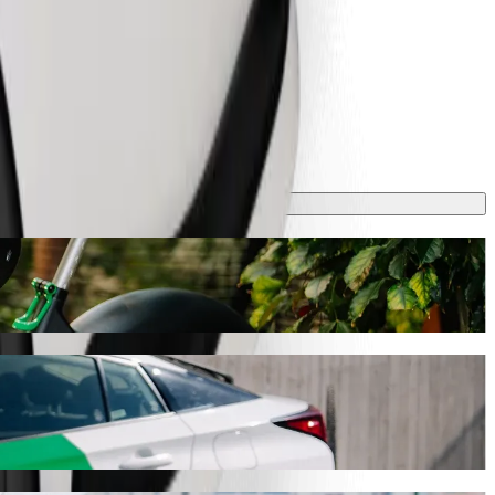
αυτή η διαδρομή θα διαρκέσει περίπου 13 λ. και θα κοστίσει γύρω στα