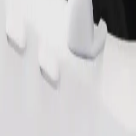
Παραγγελία διαδρομής
ρούν φίμωτρο, τα μικρά ζώα χρειάζονται κλουβί μεταφοράς και τα καθ