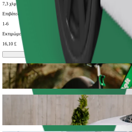
7,3 χλμ.
Επιβάτες
1-6
Εκτιμώμενη τιμή
16,10 £
Σκούτερ ή ηλεκτρικά ποδήλατα
Μετακινήσου στην Leicester με Scooters ή E-bikes
Κατέβασε την εφαρμογή Bolt
Πήγαινε από Primark Leicester σε Fosse Sh
Σου συνιστούμε να επιλέξεις τη Bolt ride-hailing αν ψάχνεις για τη
11,10 £ GBP. Όποια και αν είναι η περίσταση, θα βρούμε το ιδανικό
Κατέβασε την εφαρμογή Bolt