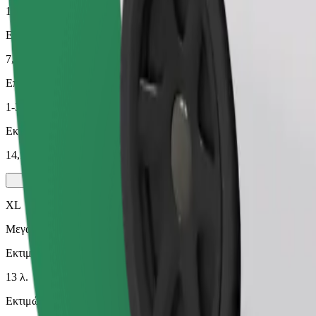
13 λ.
Εκτιμώμενη απόσταση
7,3 χλμ.
Επιβάτες
1-3
Εκτιμώμενη τιμή
14,10 £
XL
Μεγάλα οχήματα με 6 θέσεις
Εκτιμώμενος χρόνος μετακίνησης
13 λ.
Εκτιμώμενη απόσταση