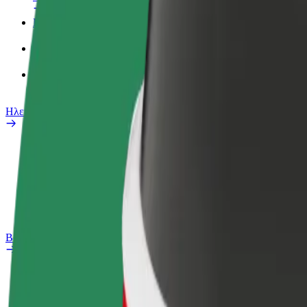
Προφίλ Εργασίας
Προϊόντα
Bolt food για επιχειρήσεις
Ηλεκτρικά ποδήλατα
Safety Lab
Αναφορά προβλήματος
Συχνές Ερωτήσεις
Bolt Plus
Οφέλη
Πώς να συμμετάσχετε