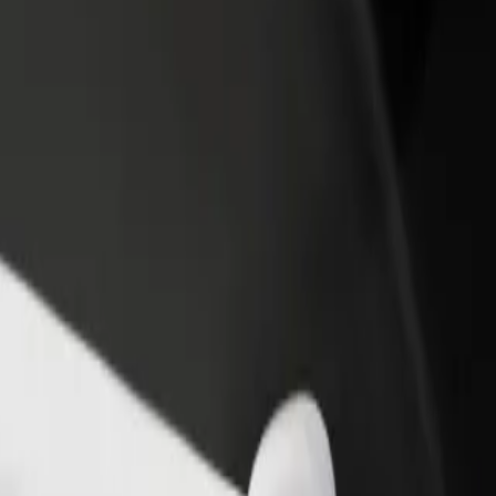
θήκη εστιατορίου ή
Εγγραφείτε ως ιδιοκτήτης στόλου
στήματος
Προσθέστε το στόλο σας στο Bolt κα
ιάστε περισσότερους πελάτες
ενισχύστε το εισόδημά σας
αυξήστε τα κέρδη σας
pping Park
se Shopping Park; Εξερεύνησε τις υπηρεσίες μας και βρες την ιδανική 
Αποκτήστε την εφαρμογή