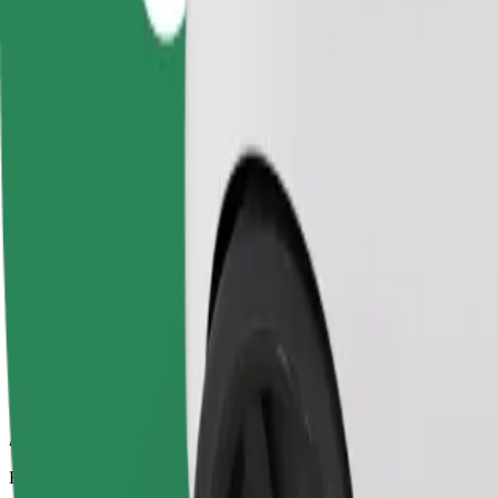
Αξιόπιστες διαδρομές με καθημερινά αυτοκίνητα μεσαίου μεγέθους.
Εκτιμώμενος χρόνος μετακίνησης
13 λ.
Εκτιμώμενη απόσταση
7,3 χλμ.
Επιβάτες
1-4
Εκτιμώμενη τιμή
11,10 £
Κατοικίδιο
Διαδρομές για εσάς και το κατοικίδιό σας. Οι σκύλοι πρέπει να φο
Εκτιμώμενος χρόνος μετακίνησης