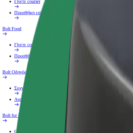
Γίνετε courier
Προσθήκη εστιατορίου ή καταστήματος
Bolt Food
Γίνετε courier
Προσθήκη εστιατορίου ή καταστήματος
Bolt Οδηγός
Συχνές Ερωτήσεις
Αναφορά οχήματος
Bolt for Business
Οφέλη