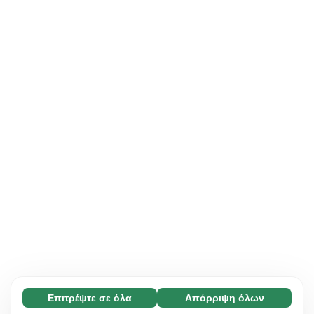
Επιτρέψτε σε όλα
Απόρριψη όλων
Απαραίτητο (65)