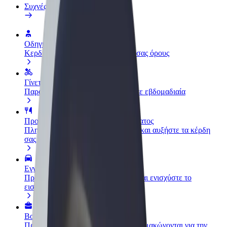
Συχνές Ερωτήσεις
Οδηγήστε
Κερδίστε χρήματα με τους δικούς σας όρους
Γίνετε courier
Παραδώστε φαγητό και πληρώνεστε εβδομαδιαία
Προσθήκη εστιατορίου ή καταστήματος
Πλησιάστε περισσότερους πελάτες και αυξήστε τα κέρδη
σας
Εγγραφείτε ως ιδιοκτήτης στόλου
Προσθέστε το στόλο σας στο Bolt και ενισχύστε το
εισόδημά σας
Bolt for Business
Προϊόντα και υπηρεσίες Bolt που κλιμακώνονται για την