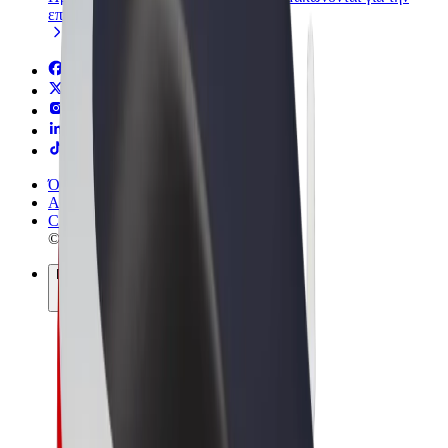
επιχείρησή σας
Όροι & Προϋποθέσεις
Απόρρητο
Cookies
© 2026 Bolt Technology OÜ
Προϊόντα
Διαδρομές
Σκούτερς
Αγορά Bolt
Bolt Food