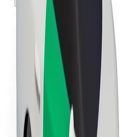
Θέσεις εργασίας
Σχετικά με τη Bolt
Βιωσιμότητα στη Bolt
Project Zero
Blog
Κέντρο Τύπου
Κατευθυντήριες γραμμές Brand
Αποστολή
Σχέσεις με Επενδυτές
Ηγεσία
Μάρκα
Μέσα ενημέρωσης
Urban Fund