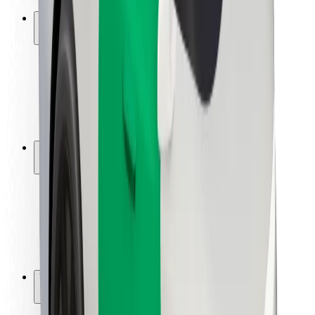
Ασφάλεια
Ασφάλεια επιβάτη
Ασφάλεια οδηγών
Ασφάλεια σκούτερ
Εργαστήριο ασφάλειας
Πόλεις
Τοποθεσίες
Λύσεις για την πόλη
Αεροδρόμια
Bolt Αποβάθρες Φόρτισης
Υποστήριξη