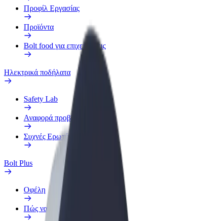
Προφίλ Εργασίας
Προϊόντα
Bolt food για επιχειρήσεις
Ηλεκτρικά ποδήλατα
Safety Lab
Αναφορά προβλήματος
Συχνές Ερωτήσεις
Bolt Plus
Οφέλη
Πώς να συμμετάσχετε