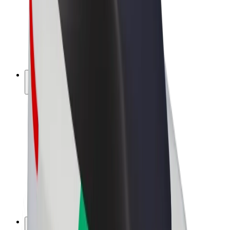
Bolt Drive
Bolt for Business
Ηλεκτρικά ποδήλατα
Bolt Plus
Κερδίστε με Bolt
Οδηγοί
Απολαβές οδηγών
Διανομείς
Απολαβές διανομέων
Bolt Εμπόρους Τροφίμων
Στόλοι
Franchises
Εταιρεία