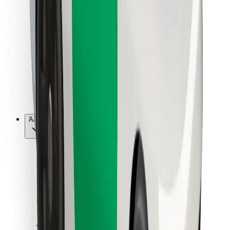
Για επιβάτες
Για τους οδηγούς
Για μεταφορείς
Bolt Food
Για ιδιοκτήτες στόλου οχημάτων
Για εστιατόρια
Bolt for Business
Άλλο
Προμηθευτές
Όροι & Προϋποθέσεις
Cookies
Ασφάλεια
Πάρε ταξί μέσα σε λίγα λεπτά!