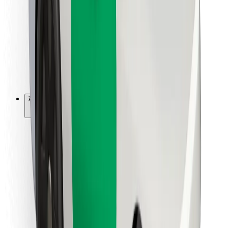
Για μεταφορείς
Bolt Food
Για ιδιοκτήτες στόλου οχημάτων
Για εστιατόρια
Bolt for Business
Άλλο
Προμηθευτές
Όροι & Προϋποθέσεις
Cookies
Ασφάλεια
Πάρε ταξί μέσα σε λίγα λεπτά!
Κατέβασε την εφαρμογή Bolt