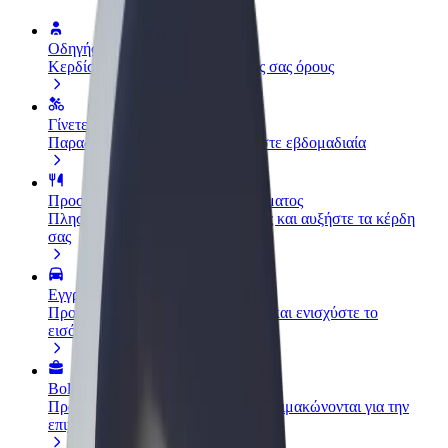
Οδηγήστε
Κερδίστε χρήματα με τους δικούς σας όρους
Γίνετε courier
Παραδώστε φαγητό και πληρώνεστε εβδομαδιαία
Προσθήκη εστιατορίου ή καταστήματος
Πλησιάστε περισσότερους πελάτες και αυξήστε τα κέρδη
σας
Εγγραφείτε ως ιδιοκτήτης στόλου
Προσθέστε το στόλο σας στο Bolt και ενισχύστε το
εισόδημά σας
Bolt for Business
Προϊόντα και υπηρεσίες Bolt που κλιμακώνονται για την
επιχείρησή σας