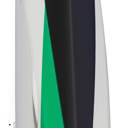
Θέσεις εργασίας
Σχετικά με τη Bolt
Βιωσιμότητα στη Bolt
Project Zero
Blog
Κέντρο Τύπου
Κατευθυντήριες γραμμές Brand
Αποστολή
Σχέσεις με Επενδυτές
Ηγεσία
Μάρκα
Μέσα ενημέρωσης
Urban Fund
Ασφάλεια