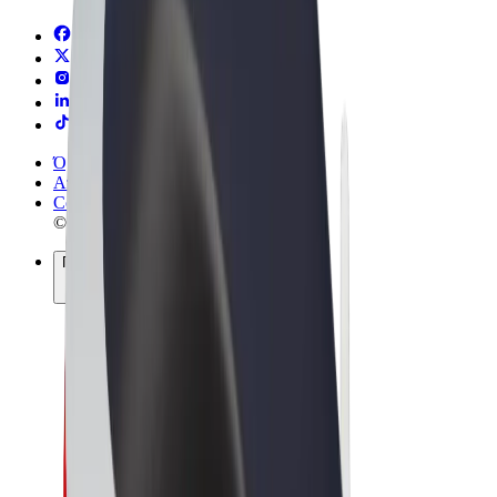
Όροι & Προϋποθέσεις
Απόρρητο
Cookies
© 2026 Bolt Technology OÜ
Προϊόντα
Διαδρομές
Σκούτερς
Αγορά Bolt
Bolt Food
Bolt Drive