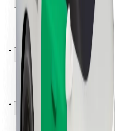
Ασφάλεια επιβάτη
Ασφάλεια οδηγών
Ασφάλεια σκούτερ
Εργαστήριο ασφάλειας
Πόλεις
Τοποθεσίες
Λύσεις για την πόλη
Αεροδρόμια
Bolt Αποβάθρες Φόρτισης
Υποστήριξη
Για επιβάτες
Για τους οδηγούς