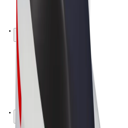
Bolt for Business
Ηλεκτρικά ποδήλατα
Bolt Plus
Κερδίστε με Bolt
Οδηγοί
Απολαβές οδηγών
Διανομείς
Απολαβές διανομέων
Bolt Εμπόρους Τροφίμων
Στόλοι
Franchises
Εταιρεία