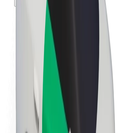
Θέσεις εργασίας
Σχετικά με τη Bolt
Βιωσιμότητα στη Bolt
Project Zero
Blog
Κέντρο Τύπου
Κατευθυντήριες γραμμές Brand
Αποστολή
Σχέσεις με Επενδυτές
Ηγεσία
Μάρκα
Μέσα ενημέρωσης
Urban Fund