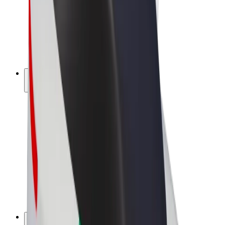
Bolt Drive
Bolt for Business
Ηλεκτρικά ποδήλατα
Bolt Plus
Κερδίστε με Bolt
Οδηγοί
Απολαβές οδηγών
Διανομείς
Απολαβές διανομέων
Bolt Εμπόρους Τροφίμων
Στόλοι
Franchises
Εταιρεία