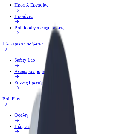
Προφίλ Εργασίας
Προϊόντα
Bolt food για επιχειρήσεις
Ηλεκτρικά ποδήλατα
Safety Lab
Αναφορά προβλήματος
Συχνές Ερωτήσεις
Bolt Plus
Οφέλη
Πώς να συμμετάσχετε