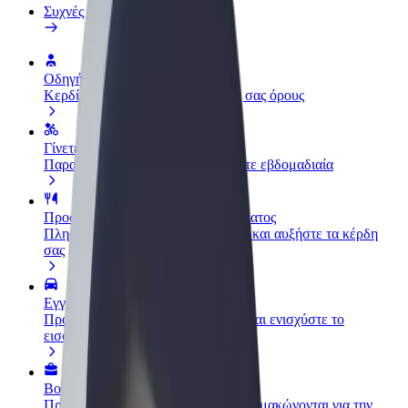
Συχνές Ερωτήσεις
Οδηγήστε
Κερδίστε χρήματα με τους δικούς σας όρους
Γίνετε courier
Παραδώστε φαγητό και πληρώνεστε εβδομαδιαία
Προσθήκη εστιατορίου ή καταστήματος
Πλησιάστε περισσότερους πελάτες και αυξήστε τα κέρδη
σας
Εγγραφείτε ως ιδιοκτήτης στόλου
Προσθέστε το στόλο σας στο Bolt και ενισχύστε το
εισόδημά σας
Bolt for Business
Προϊόντα και υπηρεσίες Bolt που κλιμακώνονται για την