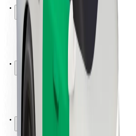
Ασφάλεια
Ασφάλεια επιβάτη
Ασφάλεια οδηγών
Ασφάλεια σκούτερ
Εργαστήριο ασφάλειας
Πόλεις
Τοποθεσίες
Λύσεις για την πόλη
Αεροδρόμια
Bolt Αποβάθρες Φόρτισης
Υποστήριξη