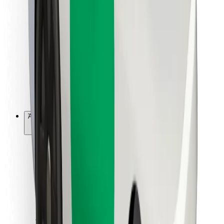
Για επιβάτες
Για τους οδηγούς
Για μεταφορείς
Bolt Food
Για ιδιοκτήτες στόλου οχημάτων
Για εστιατόρια
Bolt for Business
Άλλο
Προμηθευτές
Όροι & Προϋποθέσεις
Cookies
Ασφάλεια
Πάρε ταξί μέσα σε λίγα λεπτά!