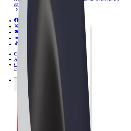
επιχείρησή σας
Όροι & Προϋποθέσεις
Απόρρητο
Cookies
© 2026 Bolt Technology OÜ
Προϊόντα
Διαδρομές
Σκούτερς
Αγορά Bolt
Bolt Food