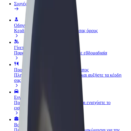
Συχνές Ερωτήσεις
Οδηγήστε
Κερδίστε χρήματα με τους δικούς σας όρους
Γίνετε courier
Παραδώστε φαγητό και πληρώνεστε εβδομαδιαία
Προσθήκη εστιατορίου ή καταστήματος
Πλησιάστε περισσότερους πελάτες και αυξήστε τα κέρδη
σας
Εγγραφείτε ως ιδιοκτήτης στόλου
Προσθέστε το στόλο σας στο Bolt και ενισχύστε το
εισόδημά σας
Bolt for Business
Προϊόντα και υπηρεσίες Bolt που κλιμακώνονται για την