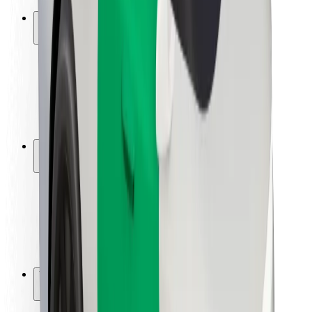
Ασφάλεια
Ασφάλεια επιβάτη
Ασφάλεια οδηγών
Ασφάλεια σκούτερ
Εργαστήριο ασφάλειας
Πόλεις
Τοποθεσίες
Λύσεις για την πόλη
Αεροδρόμια
Bolt Αποβάθρες Φόρτισης
Υποστήριξη