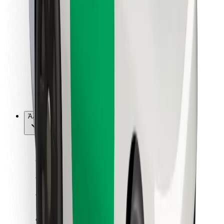
Για επιβάτες
Για τους οδηγούς
Για μεταφορείς
Bolt Food
Για ιδιοκτήτες στόλου οχημάτων
Για εστιατόρια
Bolt for Business
Άλλο
Προμηθευτές
Όροι & Προϋποθέσεις
Cookies
Ασφάλεια
Πάρε ταξί μέσα σε λίγα λεπτά!