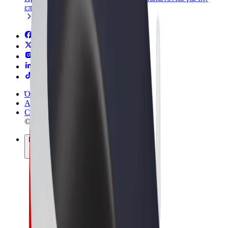
επιχείρησή σας
Όροι & Προϋποθέσεις
Απόρρητο
Cookies
© 2026 Bolt Technology OÜ
Προϊόντα
Διαδρομές
Σκούτερς
Αγορά Bolt
Bolt Food