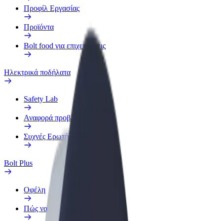
Προφίλ Εργασίας
Προϊόντα
Bolt food για επιχειρήσεις
Ηλεκτρικά ποδήλατα
Safety Lab
Αναφορά προβλήματος
Συχνές Ερωτήσεις
Bolt Plus
Οφέλη
Πώς να συμμετάσχετε