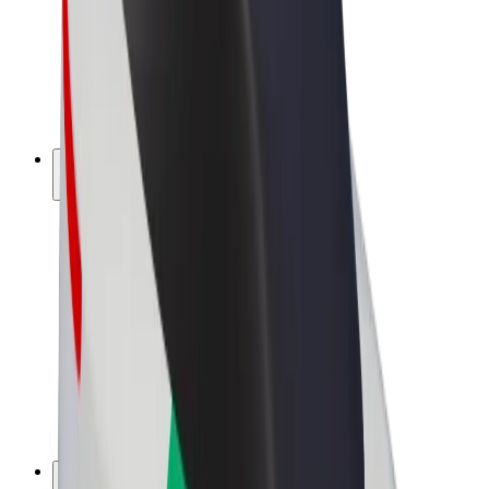
Bolt Drive
Bolt for Business
Ηλεκτρικά ποδήλατα
Bolt Plus
Κερδίστε με Bolt
Οδηγοί
Απολαβές οδηγών
Διανομείς
Απολαβές διανομέων
Bolt Εμπόρους Τροφίμων
Στόλοι
Franchises
Εταιρεία