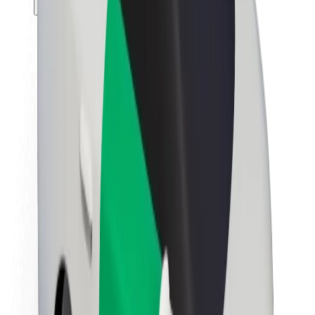
Θέσεις εργασίας
Σχετικά με τη Bolt
Βιωσιμότητα στη Bolt
Project Zero
Blog
Κέντρο Τύπου
Κατευθυντήριες γραμμές Brand
Αποστολή
Σχέσεις με Επενδυτές
Ηγεσία
Μάρκα
Μέσα ενημέρωσης
Urban Fund