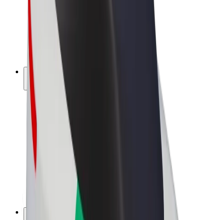
Bolt Drive
Bolt for Business
Ηλεκτρικά ποδήλατα
Bolt Plus
Κερδίστε με Bolt
Οδηγοί
Απολαβές οδηγών
Διανομείς
Απολαβές διανομέων
Bolt Εμπόρους Τροφίμων
Στόλοι
Franchises
Εταιρεία