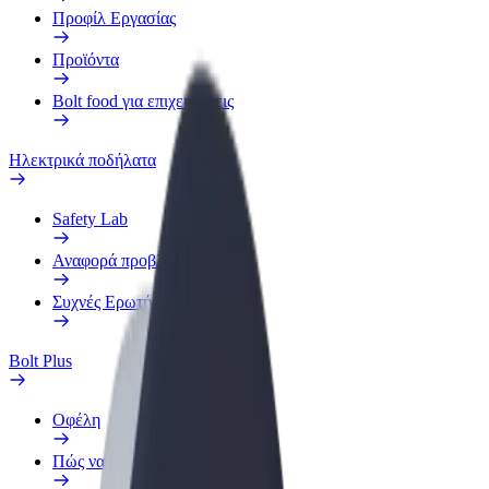
Προφίλ Εργασίας
Προϊόντα
Bolt food για επιχειρήσεις
Ηλεκτρικά ποδήλατα
Safety Lab
Αναφορά προβλήματος
Συχνές Ερωτήσεις
Bolt Plus
Οφέλη
Πώς να συμμετάσχετε