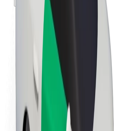
Θέσεις εργασίας
Σχετικά με τη Bolt
Βιωσιμότητα στη Bolt
Project Zero
Blog
Κέντρο Τύπου
Κατευθυντήριες γραμμές Brand
Αποστολή
Σχέσεις με Επενδυτές
Ηγεσία
Μάρκα
Μέσα ενημέρωσης
Urban Fund