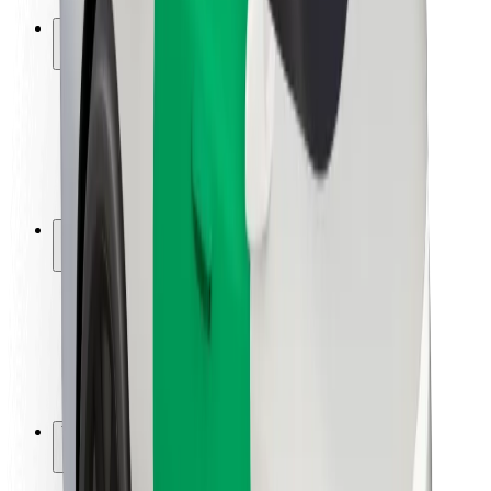
Ασφάλεια
Ασφάλεια επιβάτη
Ασφάλεια οδηγών
Ασφάλεια σκούτερ
Εργαστήριο ασφάλειας
Πόλεις
Τοποθεσίες
Λύσεις για την πόλη
Αεροδρόμια
Bolt Αποβάθρες Φόρτισης
Υποστήριξη