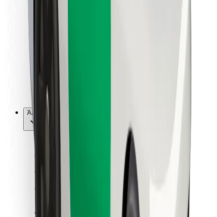
Για επιβάτες
Για τους οδηγούς
Για μεταφορείς
Bolt Food
Για ιδιοκτήτες στόλου οχημάτων
Για εστιατόρια
Bolt for Business
Άλλο
Προμηθευτές
Όροι & Προϋποθέσεις
Cookies
Ασφάλεια
Πάρε ταξί μέσα σε λίγα λεπτά!