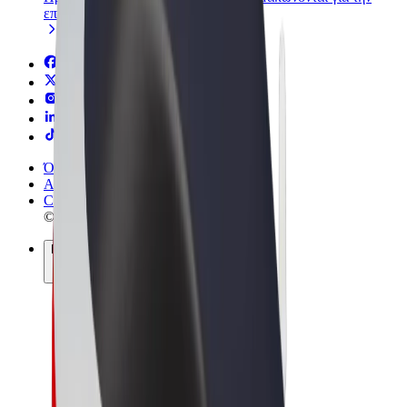
επιχείρησή σας
Όροι & Προϋποθέσεις
Απόρρητο
Cookies
© 2026 Bolt Technology OÜ
Προϊόντα
Διαδρομές
Σκούτερς
Αγορά Bolt
Bolt Food