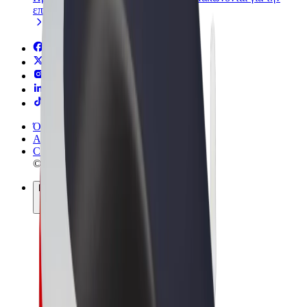
επιχείρησή σας
Όροι & Προϋποθέσεις
Απόρρητο
Cookies
© 2026 Bolt Technology OÜ
Προϊόντα
Διαδρομές
Σκούτερς
Αγορά Bolt
Bolt Food