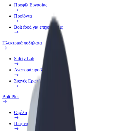
Προφίλ Εργασίας
Προϊόντα
Bolt food για επιχειρήσεις
Ηλεκτρικά ποδήλατα
Safety Lab
Αναφορά προβλήματος
Συχνές Ερωτήσεις
Bolt Plus
Οφέλη
Πώς να συμμετάσχετε