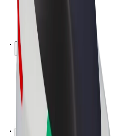
Bolt Drive
Bolt for Business
Ηλεκτρικά ποδήλατα
Bolt Plus
Κερδίστε με Bolt
Οδηγοί
Απολαβές οδηγών
Διανομείς
Απολαβές διανομέων
Bolt Εμπόρους Τροφίμων
Στόλοι
Franchises
Εταιρεία