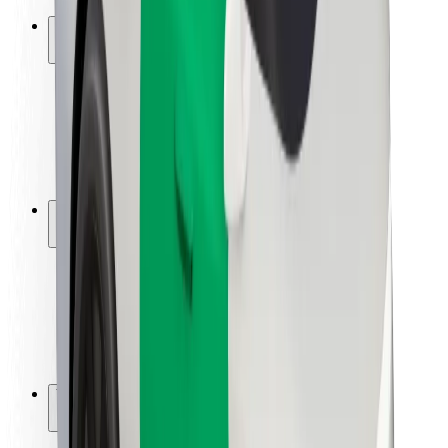
Ασφάλεια
Ασφάλεια επιβάτη
Ασφάλεια οδηγών
Ασφάλεια σκούτερ
Εργαστήριο ασφάλειας
Πόλεις
Τοποθεσίες
Λύσεις για την πόλη
Αεροδρόμια
Bolt Αποβάθρες Φόρτισης
Υποστήριξη