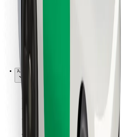
Για επιβάτες
Για τους οδηγούς
Για μεταφορείς
Bolt Food
Για ιδιοκτήτες στόλου οχημάτων
Για εστιατόρια
Bolt for Business
Άλλο
Προμηθευτές
Όροι & Προϋποθέσεις
Cookies
Ασφάλεια
Πάρε ταξί μέσα σε λίγα λεπτά!