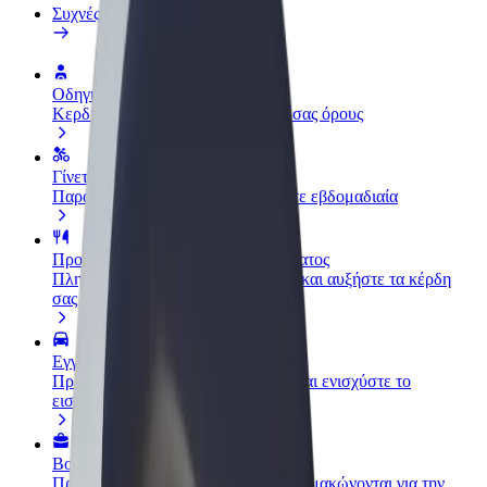
Συχνές Ερωτήσεις
Οδηγήστε
Κερδίστε χρήματα με τους δικούς σας όρους
Γίνετε courier
Παραδώστε φαγητό και πληρώνεστε εβδομαδιαία
Προσθήκη εστιατορίου ή καταστήματος
Πλησιάστε περισσότερους πελάτες και αυξήστε τα κέρδη
σας
Εγγραφείτε ως ιδιοκτήτης στόλου
Προσθέστε το στόλο σας στο Bolt και ενισχύστε το
εισόδημά σας
Bolt for Business
Προϊόντα και υπηρεσίες Bolt που κλιμακώνονται για την