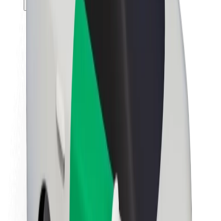
Θέσεις εργασίας
Σχετικά με τη Bolt
Βιωσιμότητα στη Bolt
Project Zero
Blog
Κέντρο Τύπου
Κατευθυντήριες γραμμές Brand
Αποστολή
Σχέσεις με Επενδυτές
Ηγεσία
Μάρκα
Μέσα ενημέρωσης
Urban Fund