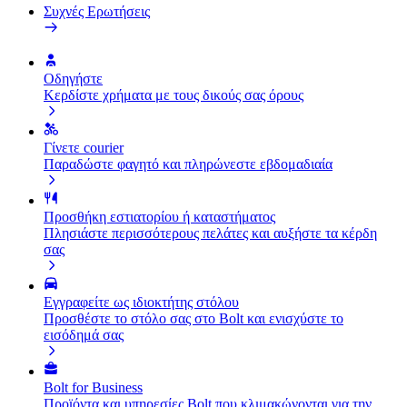
Συχνές Ερωτήσεις
Οδηγήστε
Κερδίστε χρήματα με τους δικούς σας όρους
Γίνετε courier
Παραδώστε φαγητό και πληρώνεστε εβδομαδιαία
Προσθήκη εστιατορίου ή καταστήματος
Πλησιάστε περισσότερους πελάτες και αυξήστε τα κέρδη
σας
Εγγραφείτε ως ιδιοκτήτης στόλου
Προσθέστε το στόλο σας στο Bolt και ενισχύστε το
εισόδημά σας
Bolt for Business
Προϊόντα και υπηρεσίες Bolt που κλιμακώνονται για την