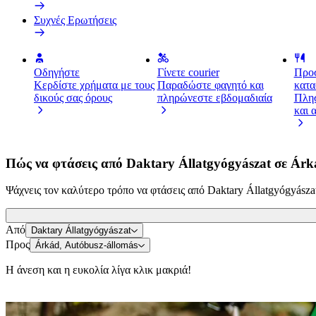
Συχνές Ερωτήσεις
Οδηγήστε
Γίνετε courier
Προσ
Κερδίστε χρήματα με τους
Παραδώστε φαγητό και
κατα
δικούς σας όρους
πληρώνεστε εβδομαδιαία
Πλησ
και 
Πώς να φτάσεις από Daktary Állatgyógyászat σε Árk
Ψάχνεις τον καλύτερο τρόπο να φτάσεις από Daktary Állatgyógyászat 
Από
Daktary Állatgyógyászat
Προς
Árkád, Autóbusz-állomás
Η άνεση και η ευκολία λίγα κλικ μακριά!
Σκούτερ ή ηλεκτρικά ποδήλατα