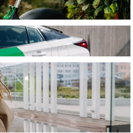
g
lt, αυτή η διαδρομή θα διαρκέσει περίπου 7 λ. και θα κοστίσει γύρω
ás