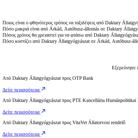
Ποιος είναι ο φθηνότερος τρόπος να ταξιδέψεις από Daktary Állatgy
Ο πιο προσιτός τρόπος να ταξιδέψεις από Daktary Állatgyógyászat 
Πόσο μακριά είναι από Árkád, Autóbusz-állomás σε Daktary Állatgy
Το Árkád, Autóbusz-állomás απέχει περίπου 3,1 χλμ. από Daktary Ál
Πόσος χρόνος θα χρειαστεί για να φτάσω από Daktary Állatgyógyász
Χρειάζονται περίπου 7 λ. για να φτάσεις από Daktary Állatgyógyásza
Πόσο κοστίζει από Daktary Állatgyógyászat σε Árkád, Autóbusz-áll
Το κόστος της διαδρομής από Daktary Állatgyógyászat σε Árkád, Au
Εξερεύνησε δ
Από
Daktary Állatgyógyászat
προς
OTP Bank
Δείτε περισσότερα
Από
Daktary Állatgyógyászat
προς
PTE Kancellária Humánpolitikai 
Δείτε περισσότερα
Από
Daktary Állatgyógyászat
προς
VitaVet Állatorvosi rendelő
Δείτε περισσότερα