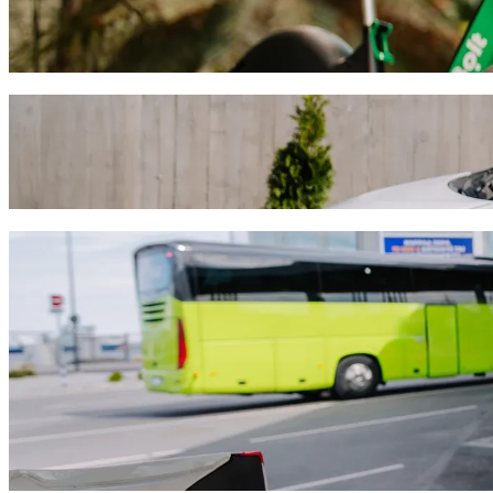
Μετακινήσου στην Pécs με Scooters ή E-bikes
Κατέβασε την εφαρμογή Bolt
Πήγαινε από Daktary Állatgyógyászat σε Ár
Σου συνιστούμε να επιλέξεις τη Bolt ride-hailing αν ψάχνεις για τη
στα 2.482,50 HUF HUF. Όποια και αν είναι η περίσταση, θα βρούμε 
Κατέβασε την εφαρμογή Bolt
Υπηρεσίες Bolt για να φτάσεις από Daktar
Πολλές αποσκευές; Κάνε κράτηση στα XL φορτηγάκια μας για μέ
Θέλεις να φτάσεις με στιλ; Δοκίμασε τα premium αυτοκίνητα της 
Ταξιδεύεις με παιδιά; Παράγγειλε μια φιλική προς τα παιδιά δι
Το κατοικίδιό σου έρχεται μαζί; Δοκίμασε τις φιλικές προς τα κα
Χρειάζεσαι επιπλέον βοήθεια; Η κατηγορία assist προσφέρει ο
Προσιτές διαδρομές; Απόλαυσε compact αυτοκίνητα σε χαμηλότερ
Κατέβασε την εφαρμογή Bolt