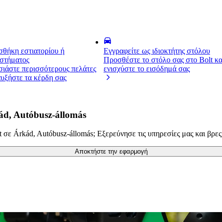
θήκη εστιατορίου ή
Εγγραφείτε ως ιδιοκτήτης στόλου
στήματος
Προσθέστε το στόλο σας στο Bolt κα
ιάστε περισσότερους πελάτες
ενισχύστε το εισόδημά σας
αυξήστε τα κέρδη σας
ád, Autóbusz-állomás
σε Árkád, Autóbusz-állomás; Εξερεύνησε τις υπηρεσίες μας και βρες τ
Αποκτήστε την εφαρμογή