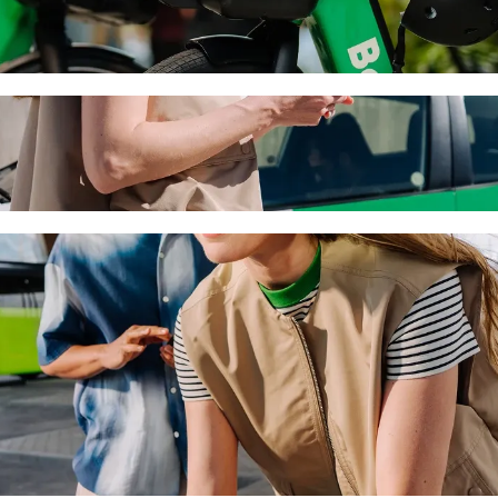
kád, Autóbusz-állomás με Bolt ride-hailin
ν καλύτερη τιμή για να φτάσεις στο Árkád, Autóbusz-állomás. Με τη Bo
το ιδανικό όχημα για εσένα.
y Állatgyógyászat σε Árkád, Autóbusz-állom
χρι 6 άτομα.
Bolt.
αδρομή με ανυψωτικό κάθισμα.
τοικίδια διαδρομές μας.
χήματα προσβάσιμα σε αναπηρικό αμαξίδιο (WAV).
η τιμή με τη Bolt basic.