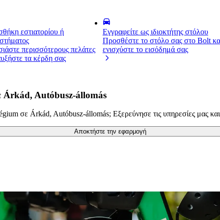
θήκη εστιατορίου ή
Εγγραφείτε ως ιδιοκτήτης στόλου
στήματος
Προσθέστε το στόλο σας στο Bolt κα
ιάστε περισσότερους πελάτες
ενισχύστε το εισόδημά σας
αυξήστε τα κέρδη σας
ε Árkád, Autóbusz-állomás
gium σε Árkád, Autóbusz-állomás; Εξερεύνησε τις υπηρεσίες μας και β
Αποκτήστε την εφαρμογή