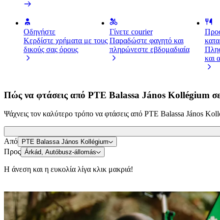
Οδηγήστε
Γίνετε courier
Προσ
Κερδίστε χρήματα με τους
Παραδώστε φαγητό και
κατα
δικούς σας όρους
πληρώνεστε εβδομαδιαία
Πλησ
και 
Πώς να φτάσεις από PTE Balassa János Kollégium σ
Ψάχνεις τον καλύτερο τρόπο να φτάσεις από PTE Balassa János Kollé
Από
PTE Balassa János Kollégium
Προς
Árkád, Autóbusz-állomás
Η άνεση και η ευκολία λίγα κλικ μακριά!
Σκούτερ ή ηλεκτρικά ποδήλατα
Μετακινήσου στην Pécs με Scooters ή E-bikes