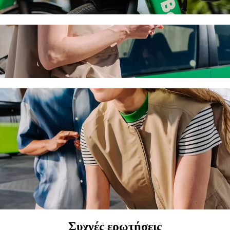
σε Árkád, Autóbusz-állomás με Bolt ride-h
ν καλύτερη τιμή για να φτάσεις στο Árkád, Autóbusz-állomás. Με τη Bo
το ιδανικό όχημα για εσένα.
lassa János Kollégium σε Árkád, Autóbusz-
χρι 6 άτομα.
Bolt.
αδρομή με ανυψωτικό κάθισμα.
τοικίδια διαδρομές μας.
χήματα προσβάσιμα σε αναπηρικό αμαξίδιο (WAV).
η τιμή με τη Bolt basic.
Συχνές ερωτήσεις