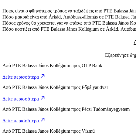
Ποιος είναι ο φθηνότερος τρόπος να ταξιδέψεις από PTE Balassa Já
Ο πιο προσιτός τρόπος να ταξιδέψεις από PTE Balassa János Kollég
Πόσο μακριά είναι από Árkád, Autóbusz-állomás σε PTE Balassa Já
Το Árkád, Autóbusz-állomás απέχει περίπου 3,7 χλμ. από PTE Balas
Πόσος χρόνος θα χρειαστεί για να φτάσω από PTE Balassa János Ko
Χρειάζονται περίπου 7 λ. για να φτάσεις από PTE Balassa János Kol
Πόσο κοστίζει από PTE Balassa János Kollégium σε Árkád, Autóbus
Το κόστος της διαδρομής από PTE Balassa János Kollégium σε Árká
Εξερεύνησε δημ
Από
PTE Balassa János Kollégium
προς
OTP Bank
Δείτε περισσότερα
Από
PTE Balassa János Kollégium
προς
Főpályaudvar
Δείτε περισσότερα
Από
PTE Balassa János Kollégium
προς
Pécsi Tudományegyetem
Δείτε περισσότερα
Από
PTE Balassa János Kollégium
προς
Vízmű