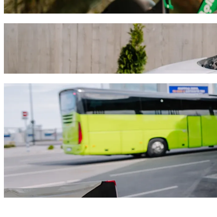
Κατέβασε την εφαρμογή Bolt
Πήγαινε από PTE Balassa János Kollégium 
Σου συνιστούμε να επιλέξεις τη Bolt ride-hailing αν ψάχνεις για τη
στα 2.753,70 HUF HUF. Όποια και αν είναι η περίσταση, θα βρούμε 
Κατέβασε την εφαρμογή Bolt
Υπηρεσίες Bolt για να φτάσεις από PTE Ba
Πολλές αποσκευές; Κάνε κράτηση στα XL φορτηγάκια μας για μέ
Θέλεις να φτάσεις με στιλ; Δοκίμασε τα premium αυτοκίνητα της 
Ταξιδεύεις με παιδιά; Παράγγειλε μια φιλική προς τα παιδιά δι
Το κατοικίδιό σου έρχεται μαζί; Δοκίμασε τις φιλικές προς τα κα
Χρειάζεσαι επιπλέον βοήθεια; Η κατηγορία assist προσφέρει ο
Προσιτές διαδρομές; Απόλαυσε compact αυτοκίνητα σε χαμηλότερ
Κατέβασε την εφαρμογή Bolt