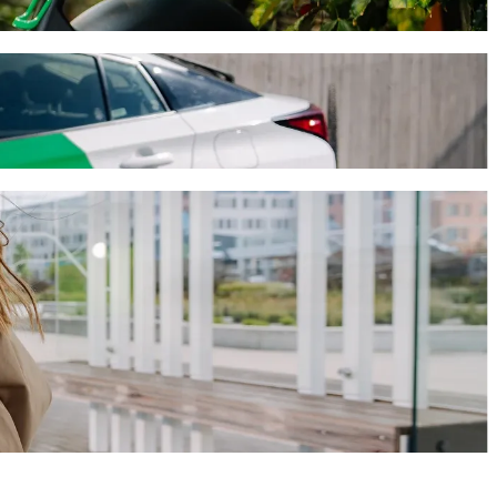
ailing
lt, αυτή η διαδρομή θα διαρκέσει περίπου 7 λ. και θα κοστίσει γύρω
állomás