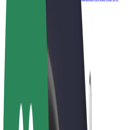
επιχείρησή σας
Όροι & Προϋποθέσεις
Απόρρητο
Cookies
© 2026 Bolt Technology OÜ
Προϊόντα
Διαδρομές
Σκούτερς
Αγορά Bolt
Bolt Food