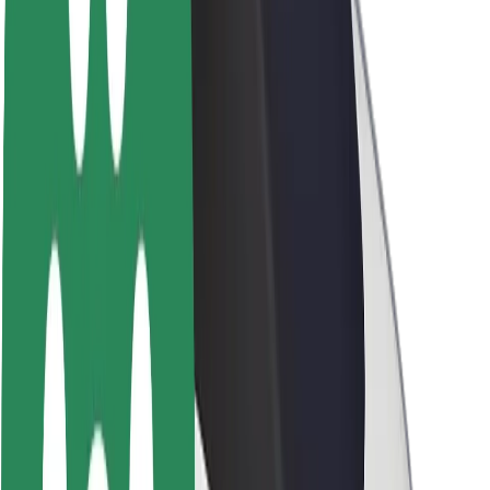
Θέσεις εργασίας
Σχετικά με τη Bolt
Βιωσιμότητα στη Bolt
Project Zero
Blog
Κέντρο Τύπου
Κατευθυντήριες γραμμές Brand
Αποστολή
Σχέσεις με Επενδυτές
Ηγεσία
Μάρκα
Μέσα ενημέρωσης
Urban Fund