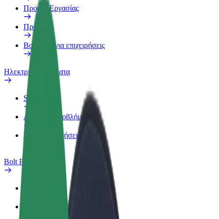
Προφίλ Εργασίας
Προϊόντα
Bolt food για επιχειρήσεις
Ηλεκτρικά ποδήλατα
Safety Lab
Αναφορά προβλήματος
Συχνές Ερωτήσεις
Bolt Plus
Οφέλη
Πώς να συμμετάσχετε