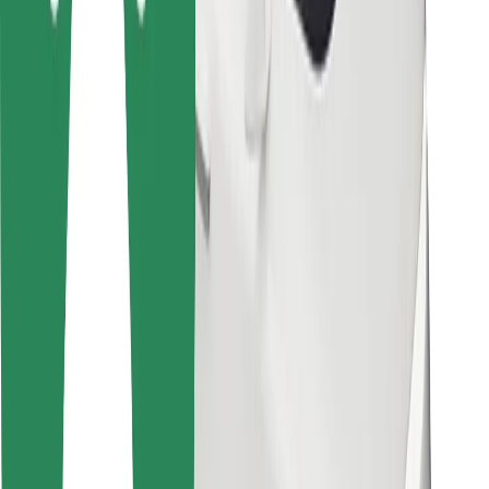
Για επιβάτες
Για τους οδηγούς
Για μεταφορείς
Bolt Food
Για ιδιοκτήτες στόλου οχημάτων
Για εστιατόρια
Bolt for Business
Άλλο
Προμηθευτές
Όροι & Προϋποθέσεις
Cookies
Ασφάλεια
Πάρε ταξί μέσα σε λίγα λεπτά!