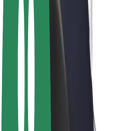
Bolt Drive
Bolt for Business
Ηλεκτρικά ποδήλατα
Bolt Plus
Κερδίστε με Bolt
Οδηγοί
Απολαβές οδηγών
Διανομείς
Απολαβές διανομέων
Bolt Εμπόρους Τροφίμων
Στόλοι
Franchises
Εταιρεία