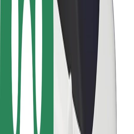
Ασφάλεια
Ασφάλεια επιβάτη
Ασφάλεια οδηγών
Ασφάλεια σκούτερ
Εργαστήριο ασφάλειας
Πόλεις
Τοποθεσίες
Λύσεις για την πόλη
Αεροδρόμια
Bolt Αποβάθρες Φόρτισης
Υποστήριξη