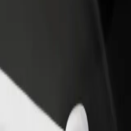
θήκη εστιατορίου ή
Εγγραφείτε ως ιδιοκτήτης στόλου
στήματος
Προσθέστε το στόλο σας στο Bolt κα
ιάστε περισσότερους πελάτες
ενισχύστε το εισόδημά σας
αυξήστε τα κέρδη σας
Square
arket Square; Εξερεύνησε τις υπηρεσίες μας και βρες την ιδανική για
Αποκτήστε την εφαρμογή