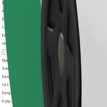
Εκτιμώμενη απόσταση
6 χλμ.
Επιβάτες
1-4
Εκτιμώμενη τιμή
16,60 PLN
Πράσινο
Αποδοτικές διαδρομές με υβριδικά και ηλεκτρικά οχήματα
Εκτιμώμενος χρόνος μετακίνησης
14 λ.
Εκτιμώμενη απόσταση
6 χλμ.