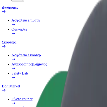
Διαδρομές
Ασφάλεια επιβάτη
Οδηγήστε
Σκούτερς
Ασφάλεια Σκούτερ
Αναφορά προβλήματος
Safety Lab
Bolt Market
Γίνετε courier