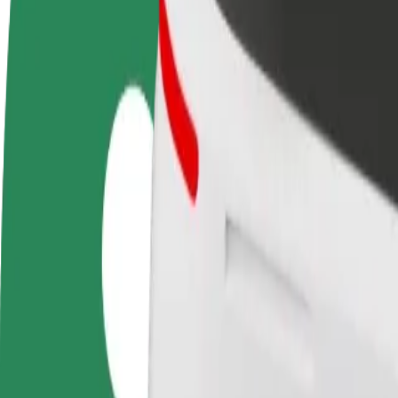
Οδηγήστε
Γίνετε courier
Προσ
Κερδίστε χρήματα με τους
Παραδώστε φαγητό και
κατα
δικούς σας όρους
πληρώνεστε εβδομαδιαία
Πλησ
και 
Πώς να φτάσεις από Avenida Poznań σε Old Market 
Ψάχνεις τον καλύτερο τρόπο να φτάσεις από Avenida Poznań σε Old M
Από
Avenida Poznań
Προς
Old Market Square
Η άνεση και η ευκολία λίγα κλικ μακριά!
Bolt
Αξιόπιστες διαδρομές με καθημερινά αυτοκίνητα μεσαίου μεγέθους.