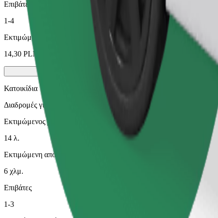
Επιβάτες
1-4
Εκτιμώμενη τιμή
14,30 PLN
Κατοικίδια
Διαδρομές για εσάς και το κατοικίδιό σας. Οι σκύλοι πρέπει να φο
Εκτιμώμενος χρόνος μετακίνησης
14 λ.
Εκτιμώμενη απόσταση
6 χλμ.
Επιβάτες
1-3