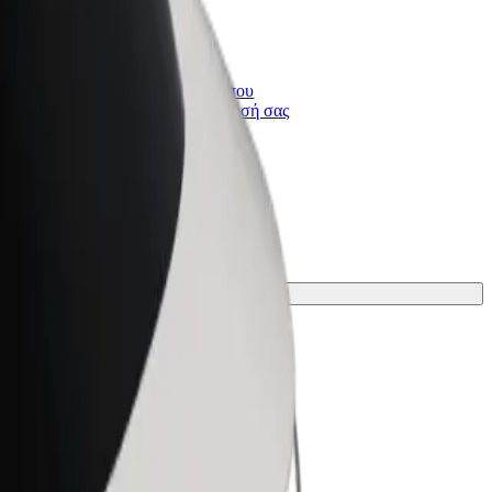
Bolt for Business
ι
Προϊόντα και υπηρεσίες Bolt που
κλιμακώνονται για την επιχείρησή σας
 το ταξίδι σου.