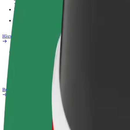
Προϊόντα
Bolt food για επιχειρήσεις
Ηλεκτρικά ποδήλατα
Safety Lab
Αναφορά προβλήματος
Συχνές Ερωτήσεις
Bolt Plus
Οφέλη
Πώς να συμμετάσχετε
Συχνές Ερωτήσεις