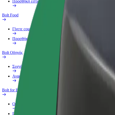
Προσθήκη εστιατορίου ή καταστήματος
Bolt Food
Γίνετε courier
Προσθήκη εστιατορίου ή καταστήματος
Bolt Οδηγός
Συχνές Ερωτήσεις
Αναφορά οχήματος
Bolt for Business
Οφέλη
Προφίλ Εργασίας