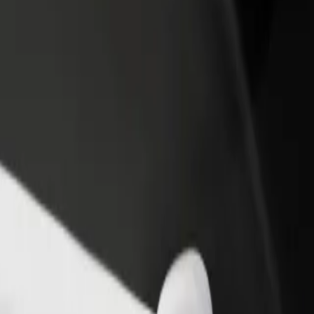
θήκη εστιατορίου ή
Εγγραφείτε ως ιδιοκτήτης στόλου
στήματος
Προσθέστε το στόλο σας στο Bolt κα
ιάστε περισσότερους πελάτες
ενισχύστε το εισόδημά σας
αυξήστε τα κέρδη σας
uare
ket Square; Εξερεύνησε τις υπηρεσίες μας και βρες την ιδανική για το
Αποκτήστε την εφαρμογή