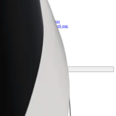
Bolt for Business
ι
Προϊόντα και υπηρεσίες Bolt που
κλιμακώνονται για την επιχείρησή σας
 ταξίδι σου.