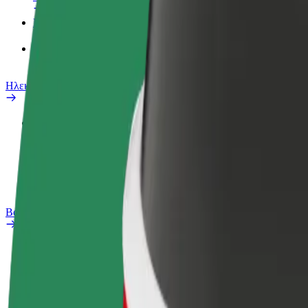
Προϊόντα
Bolt food για επιχειρήσεις
Ηλεκτρικά ποδήλατα
Safety Lab
Αναφορά προβλήματος
Συχνές Ερωτήσεις
Bolt Plus
Οφέλη
Πώς να συμμετάσχετε
Συχνές Ερωτήσεις