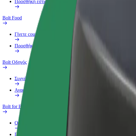
Προσθήκη εστιατορίου ή καταστήματος
Bolt Food
Γίνετε courier
Προσθήκη εστιατορίου ή καταστήματος
Bolt Οδηγός
Συχνές Ερωτήσεις
Αναφορά οχήματος
Bolt for Business
Οφέλη
Προφίλ Εργασίας