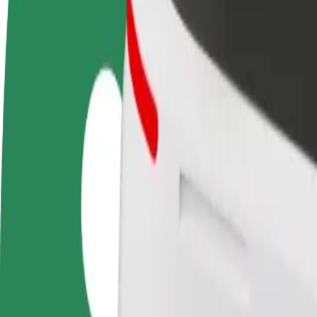
Οδηγήστε
Γίνετε courier
Προσ
Κερδίστε χρήματα με τους
Παραδώστε φαγητό και
κατα
δικούς σας όρους
πληρώνεστε εβδομαδιαία
Πλησ
και 
Πώς να φτάσεις από Rondo Rataje σε Old Market Sq
Ψάχνεις τον καλύτερο τρόπο να φτάσεις από Rondo Rataje σε Old Mar
Από
Rondo Rataje
Προς
Old Market Square
Η άνεση και η ευκολία λίγα κλικ μακριά!
Bolt
Αξιόπιστες διαδρομές με καθημερινά αυτοκίνητα μεσαίου μεγέθους.