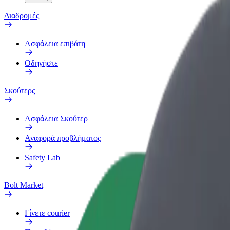
Διαδρομές
Ασφάλεια επιβάτη
Οδηγήστε
Σκούτερς
Ασφάλεια Σκούτερ
Αναφορά προβλήματος
Safety Lab
Bolt Market
Γίνετε courier