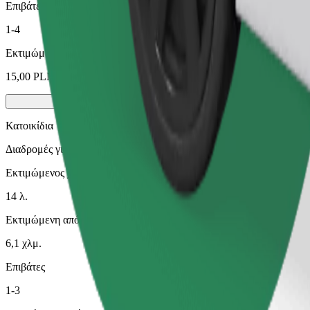
Επιβάτες
1-4
Εκτιμώμενη τιμή
15,00 PLN
Κατοικίδια
Διαδρομές για εσάς και το κατοικίδιό σας. Οι σκύλοι πρέπει να φο
Εκτιμώμενος χρόνος μετακίνησης
14 λ.
Εκτιμώμενη απόσταση
6,1 χλμ.
Επιβάτες
1-3