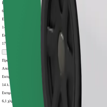
Εκτιμώμενη απόσταση
6,1 χλμ.
Επιβάτες
1-4
Εκτιμώμενη τιμή
17,70 PLN
Πράσινο
Αποδοτικές διαδρομές με υβριδικά και ηλεκτρικά οχήματα
Εκτιμώμενος χρόνος μετακίνησης
14 λ.
Εκτιμώμενη απόσταση
6,1 χλμ.