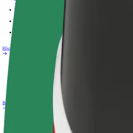
Προφίλ Εργασίας
Προϊόντα
Bolt food για επιχειρήσεις
Ηλεκτρικά ποδήλατα
Safety Lab
Αναφορά προβλήματος
Συχνές Ερωτήσεις
Bolt Plus
Οφέλη
Πώς να συμμετάσχετε