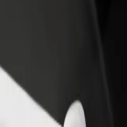
θήκη εστιατορίου ή
Εγγραφείτε ως ιδιοκτήτης στόλου
στήματος
Προσθέστε το στόλο σας στο Bolt κα
ιάστε περισσότερους πελάτες
ενισχύστε το εισόδημά σας
αυξήστε τα κέρδη σας
Station
 Main Station; Εξερεύνησε τις υπηρεσίες μας και βρες την ιδανική για
Αποκτήστε την εφαρμογή