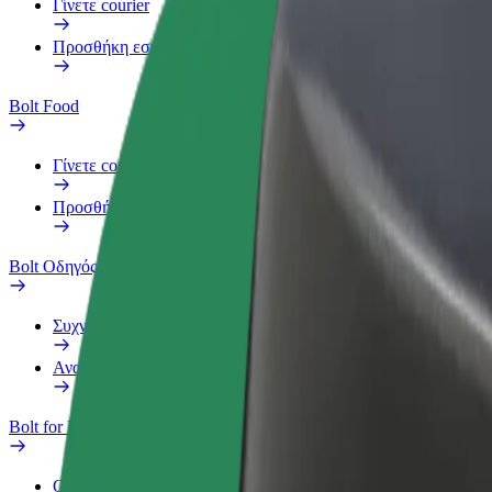
Γίνετε courier
Προσθήκη εστιατορίου ή καταστήματος
Bolt Food
Γίνετε courier
Προσθήκη εστιατορίου ή καταστήματος
Bolt Οδηγός
Συχνές Ερωτήσεις
Αναφορά οχήματος
Bolt for Business
Οφέλη