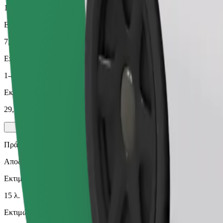
15 λ.
Εκτιμώμενη απόσταση
7,3 χλμ.
Επιβάτες
1-4
Εκτιμώμενη τιμή
29,30 PLN
Πράσινο
Αποδοτικές διαδρομές με υβριδικά και ηλεκτρικά οχήματα
Εκτιμώμενος χρόνος μετακίνησης
15 λ.
Εκτιμώμενη απόσταση