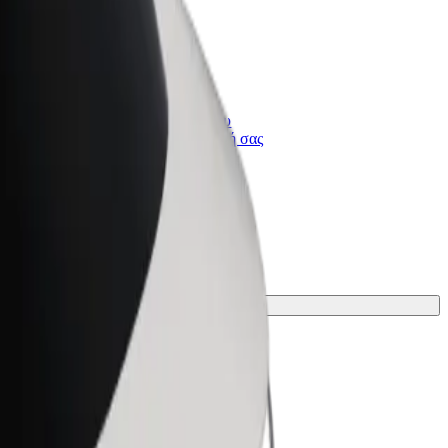
Bolt for Business
ι
Προϊόντα και υπηρεσίες Bolt που
κλιμακώνονται για την επιχείρησή σας
 το ταξίδι σου.