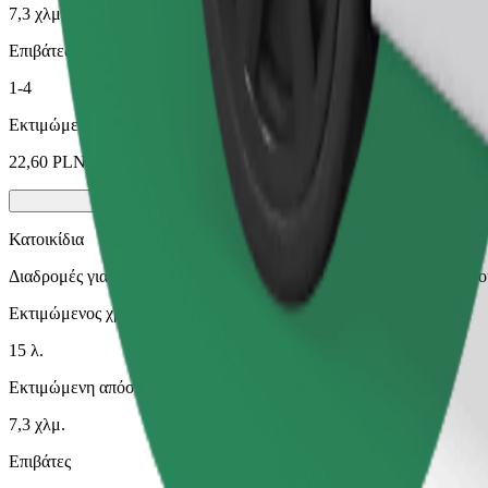
7,3 χλμ.
Επιβάτες
1-4
Εκτιμώμενη τιμή
22,60 PLN
Κατοικίδια
Διαδρομές για εσάς και το κατοικίδιό σας. Οι σκύλοι πρέπει να φο
Εκτιμώμενος χρόνος μετακίνησης
15 λ.
Εκτιμώμενη απόσταση
7,3 χλμ.
Επιβάτες