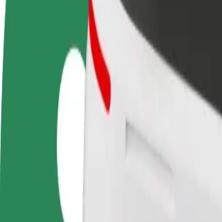
Συχνές Ερωτήσεις
Οδηγήστε
Γίνετε courier
Προσ
Κερδίστε χρήματα με τους
Παραδώστε φαγητό και
κατα
δικούς σας όρους
πληρώνεστε εβδομαδιαία
Πλησ
και 
Πώς να φτάσεις από Galeria Pestka σε Poznań Main 
Ψάχνεις τον καλύτερο τρόπο να φτάσεις από Galeria Pestka σε Poznań
Από
Galeria Pestka
Προς
Poznań Main Station
Η άνεση και η ευκολία λίγα κλικ μακριά!
Bolt