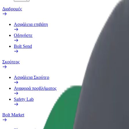
Διαδρομές
Ασφάλεια επιβάτη
Οδηγήστε
Bolt Send
Σκούτερς
Ασφάλεια Σκούτερ
Αναφορά προβλήματος
Safety Lab
Bolt Market