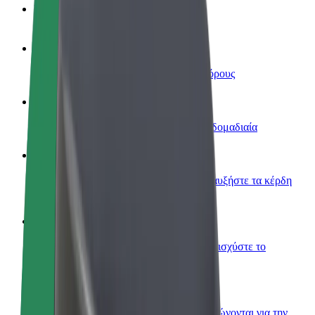
Συχνές Ερωτήσεις
Οδηγήστε
Κερδίστε χρήματα με τους δικούς σας όρους
Γίνετε courier
Παραδώστε φαγητό και πληρώνεστε εβδομαδιαία
Προσθήκη εστιατορίου ή καταστήματος
Πλησιάστε περισσότερους πελάτες και αυξήστε τα κέρδη
σας
Εγγραφείτε ως ιδιοκτήτης στόλου
Προσθέστε το στόλο σας στο Bolt και ενισχύστε το
εισόδημά σας
Bolt for Business
Προϊόντα και υπηρεσίες Bolt που κλιμακώνονται για την