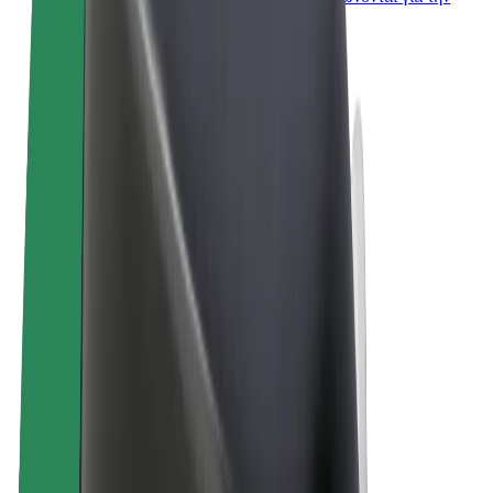
επιχείρησή σας
Όροι & Προϋποθέσεις
Απόρρητο
Cookies
© 2026 Bolt Technology OÜ
Προϊόντα
Διαδρομές
Σκούτερς
Αγορά Bolt
Bolt Food