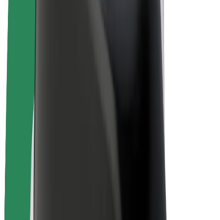
Bolt Drive
Bolt for Business
Ηλεκτρικά ποδήλατα
Bolt Plus
Κερδίστε με Bolt
Οδηγοί
Απολαβές οδηγών
Διανομείς
Απολαβές διανομέων
Bolt Εμπόρους Τροφίμων
Στόλοι
Franchises
Εταιρεία