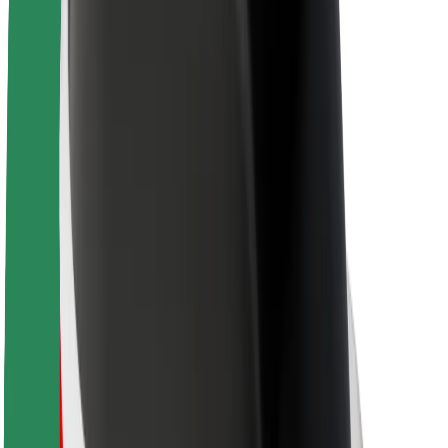
Θέσεις εργασίας
Σχετικά με τη Bolt
Βιωσιμότητα στη Bolt
Project Zero
Blog
Κέντρο Τύπου
Κατευθυντήριες γραμμές Brand
Αποστολή
Σχέσεις με Επενδυτές
Ηγεσία
Μάρκα
Μέσα ενημέρωσης
Urban Fund