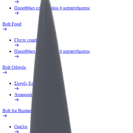
Προσθήκη εστιατορίου ή καταστήματος
Bolt Food
Γίνετε courier
Προσθήκη εστιατορίου ή καταστήματος
Bolt Οδηγός
Συχνές Ερωτήσεις
Αναφορά οχήματος
Bolt for Business
Οφέλη