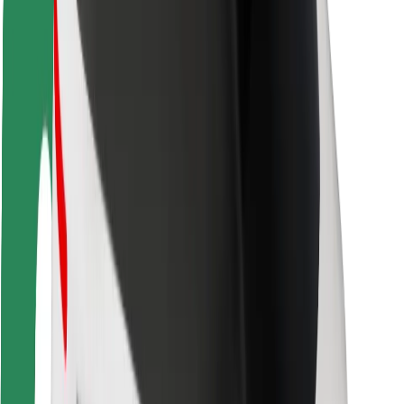
Ασφάλεια
Ασφάλεια επιβάτη
Ασφάλεια οδηγών
Ασφάλεια σκούτερ
Εργαστήριο ασφάλειας
Πόλεις
Τοποθεσίες
Λύσεις για την πόλη
Αεροδρόμια
Bolt Αποβάθρες Φόρτισης
Υποστήριξη