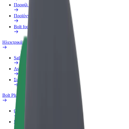
Προφίλ Εργασίας
Προϊόντα
Bolt food για επιχειρήσεις
Ηλεκτρικά ποδήλατα
Safety Lab
Αναφορά προβλήματος
Συχνές Ερωτήσεις
Bolt Plus
Οφέλη
Πώς να συμμετάσχετε