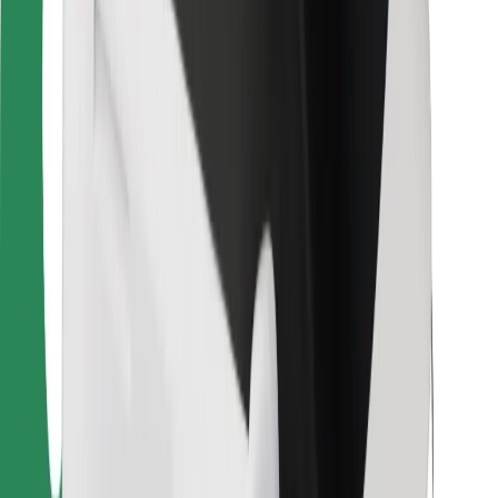
Για επιβάτες
Για τους οδηγούς
Για μεταφορείς
Bolt Food
Για ιδιοκτήτες στόλου οχημάτων
Για εστιατόρια
Bolt for Business
Άλλο
Προμηθευτές
Όροι & Προϋποθέσεις
Cookies
Ασφάλεια
Πάρε ταξί μέσα σε λίγα λεπτά!