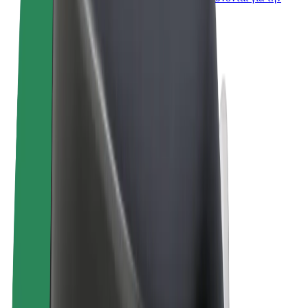
επιχείρησή σας
Όροι & Προϋποθέσεις
Απόρρητο
Cookies
© 2026 Bolt Technology OÜ
Προϊόντα
Διαδρομές
Σκούτερς
Αγορά Bolt
Bolt Food