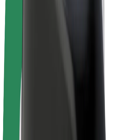
Bolt Drive
Bolt for Business
Ηλεκτρικά ποδήλατα
Bolt Plus
Κερδίστε με Bolt
Οδηγοί
Απολαβές οδηγών
Διανομείς
Απολαβές διανομέων
Bolt Εμπόρους Τροφίμων
Στόλοι
Franchises
Εταιρεία