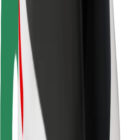
Ασφάλεια
Ασφάλεια επιβάτη
Ασφάλεια οδηγών
Ασφάλεια σκούτερ
Εργαστήριο ασφάλειας
Πόλεις
Τοποθεσίες
Λύσεις για την πόλη
Αεροδρόμια
Bolt Αποβάθρες Φόρτισης
Υποστήριξη