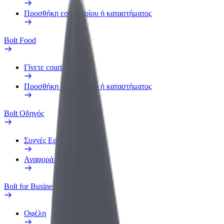
Προσθήκη εστιατορίου ή καταστήματος
Bolt Food
Γίνετε courier
Προσθήκη εστιατορίου ή καταστήματος
Bolt Οδηγός
Συχνές Ερωτήσεις
Αναφορά οχήματος
Bolt for Business
Οφέλη