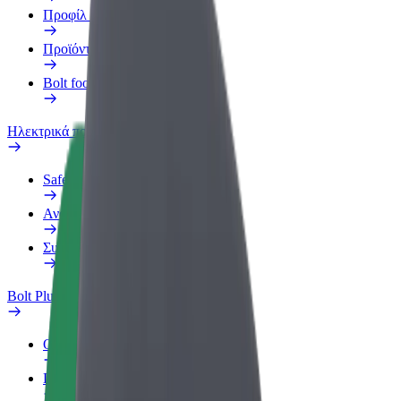
Προφίλ Εργασίας
Προϊόντα
Bolt food για επιχειρήσεις
Ηλεκτρικά ποδήλατα
Safety Lab
Αναφορά προβλήματος
Συχνές Ερωτήσεις
Bolt Plus
Οφέλη
Πώς να συμμετάσχετε