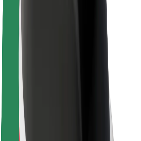
Θέσεις εργασίας
Σχετικά με τη Bolt
Βιωσιμότητα στη Bolt
Project Zero
Blog
Κέντρο Τύπου
Κατευθυντήριες γραμμές Brand
Αποστολή
Σχέσεις με Επενδυτές
Ηγεσία
Μάρκα
Μέσα ενημέρωσης
Urban Fund