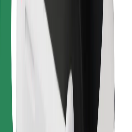
Για επιβάτες
Για τους οδηγούς
Για μεταφορείς
Bolt Food
Για ιδιοκτήτες στόλου οχημάτων
Για εστιατόρια
Bolt for Business
Άλλο
Προμηθευτές
Όροι & Προϋποθέσεις
Cookies
Ασφάλεια
Πάρε ταξί μέσα σε λίγα λεπτά!