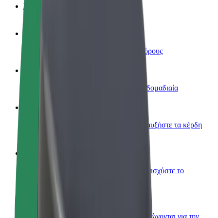
Συχνές Ερωτήσεις
Οδηγήστε
Κερδίστε χρήματα με τους δικούς σας όρους
Γίνετε courier
Παραδώστε φαγητό και πληρώνεστε εβδομαδιαία
Προσθήκη εστιατορίου ή καταστήματος
Πλησιάστε περισσότερους πελάτες και αυξήστε τα κέρδη
σας
Εγγραφείτε ως ιδιοκτήτης στόλου
Προσθέστε το στόλο σας στο Bolt και ενισχύστε το
εισόδημά σας
Bolt for Business
Προϊόντα και υπηρεσίες Bolt που κλιμακώνονται για την