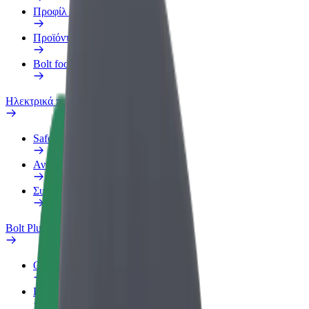
Προφίλ Εργασίας
Προϊόντα
Bolt food για επιχειρήσεις
Ηλεκτρικά ποδήλατα
Safety Lab
Αναφορά προβλήματος
Συχνές Ερωτήσεις
Bolt Plus
Οφέλη
Πώς να συμμετάσχετε