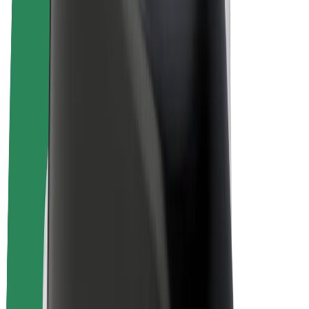
Bolt Drive
Bolt for Business
Ηλεκτρικά ποδήλατα
Bolt Plus
Κερδίστε με Bolt
Οδηγοί
Απολαβές οδηγών
Διανομείς
Απολαβές διανομέων
Bolt Εμπόρους Τροφίμων
Στόλοι
Franchises
Εταιρεία