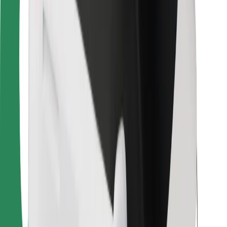
Για επιβάτες
Για τους οδηγούς
Για μεταφορείς
Bolt Food
Για ιδιοκτήτες στόλου οχημάτων
Για εστιατόρια
Bolt for Business
Άλλο
Προμηθευτές
Όροι & Προϋποθέσεις
Cookies
Ασφάλεια
Πάρε ταξί μέσα σε λίγα λεπτά!