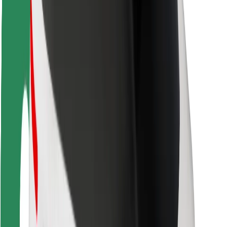
Ασφάλεια
Ασφάλεια επιβάτη
Ασφάλεια οδηγών
Ασφάλεια σκούτερ
Εργαστήριο ασφάλειας
Πόλεις
Τοποθεσίες
Λύσεις για την πόλη
Αεροδρόμια
Bolt Αποβάθρες Φόρτισης
Υποστήριξη