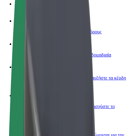
Συχνές Ερωτήσεις
Οδηγήστε
Κερδίστε χρήματα με τους δικούς σας όρους
Γίνετε courier
Παραδώστε φαγητό και πληρώνεστε εβδομαδιαία
Προσθήκη εστιατορίου ή καταστήματος
Πλησιάστε περισσότερους πελάτες και αυξήστε τα κέρδη
σας
Εγγραφείτε ως ιδιοκτήτης στόλου
Προσθέστε το στόλο σας στο Bolt και ενισχύστε το
εισόδημά σας
Bolt for Business
Προϊόντα και υπηρεσίες Bolt που κλιμακώνονται για την