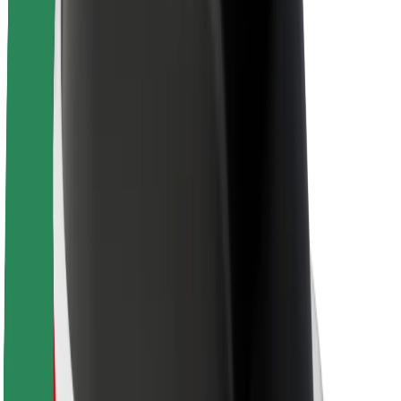
Θέσεις εργασίας
Σχετικά με τη Bolt
Βιωσιμότητα στη Bolt
Project Zero
Blog
Κέντρο Τύπου
Κατευθυντήριες γραμμές Brand
Αποστολή
Σχέσεις με Επενδυτές
Ηγεσία
Μάρκα
Μέσα ενημέρωσης
Urban Fund