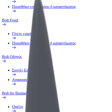
Προσθήκη εστιατορίου ή καταστήματος
Bolt Food
Γίνετε courier
Προσθήκη εστιατορίου ή καταστήματος
Bolt Οδηγός
Συχνές Ερωτήσεις
Αναφορά οχήματος
Bolt for Business
Οφέλη