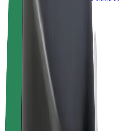
επιχείρησή σας
Όροι & Προϋποθέσεις
Απόρρητο
Cookies
© 2026 Bolt Technology OÜ
Προϊόντα
Διαδρομές
Σκούτερς
Αγορά Bolt
Bolt Food