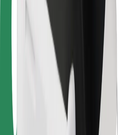
Για μεταφορείς
Bolt Food
Για ιδιοκτήτες στόλου οχημάτων
Για εστιατόρια
Bolt for Business
Άλλο
Προμηθευτές
Όροι & Προϋποθέσεις
Cookies
Ασφάλεια
Πάρε ταξί μέσα σε λίγα λεπτά!
Κατέβασε την εφαρμογή Bolt