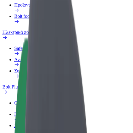
Προϊόντα
Bolt food για επιχειρήσεις
Ηλεκτρικά ποδήλατα
Safety Lab
Αναφορά προβλήματος
Συχνές Ερωτήσεις
Bolt Plus
Οφέλη
Πώς να συμμετάσχετε
Συχνές Ερωτήσεις