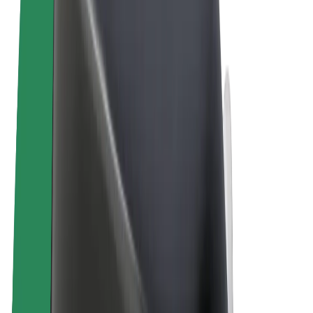
Όροι & Προϋποθέσεις
Απόρρητο
Cookies
© 2026 Bolt Technology OÜ
Προϊόντα
Διαδρομές
Σκούτερς
Αγορά Bolt
Bolt Food
Bolt Drive