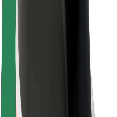
Θέσεις εργασίας
Σχετικά με τη Bolt
Βιωσιμότητα στη Bolt
Project Zero
Blog
Κέντρο Τύπου
Κατευθυντήριες γραμμές Brand
Αποστολή
Σχέσεις με Επενδυτές
Ηγεσία
Μάρκα
Μέσα ενημέρωσης
Urban Fund
Ασφάλεια