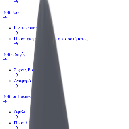
Bolt Food
Γίνετε courier
Προσθήκη εστιατορίου ή καταστήματος
Bolt Οδηγός
Συχνές Ερωτήσεις
Αναφορά οχήματος
Bolt for Business
Οφέλη
Προφίλ Εργασίας