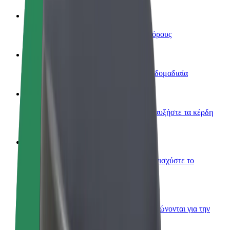
Οδηγήστε
Κερδίστε χρήματα με τους δικούς σας όρους
Γίνετε courier
Παραδώστε φαγητό και πληρώνεστε εβδομαδιαία
Προσθήκη εστιατορίου ή καταστήματος
Πλησιάστε περισσότερους πελάτες και αυξήστε τα κέρδη
σας
Εγγραφείτε ως ιδιοκτήτης στόλου
Προσθέστε το στόλο σας στο Bolt και ενισχύστε το
εισόδημά σας
Bolt for Business
Προϊόντα και υπηρεσίες Bolt που κλιμακώνονται για την
επιχείρησή σας