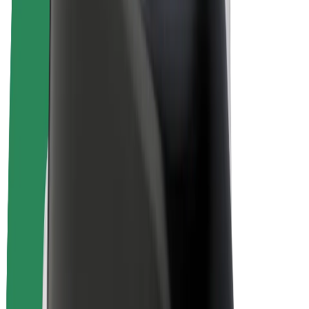
Bolt for Business
Ηλεκτρικά ποδήλατα
Bolt Plus
Κερδίστε με Bolt
Οδηγοί
Απολαβές οδηγών
Διανομείς
Απολαβές διανομέων
Bolt Εμπόρους Τροφίμων
Στόλοι
Franchises
Εταιρεία