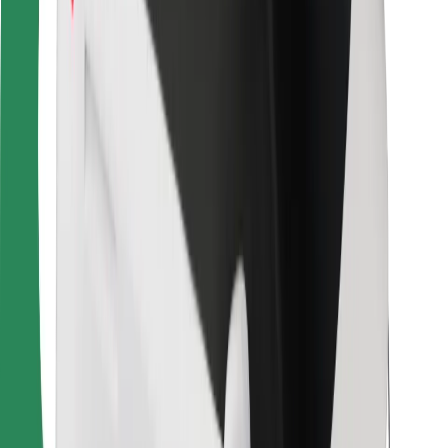
Για επιβάτες
Για τους οδηγούς
Για μεταφορείς
Bolt Food
Για ιδιοκτήτες στόλου οχημάτων
Για εστιατόρια
Bolt for Business
Άλλο
Προμηθευτές
Όροι & Προϋποθέσεις
Cookies
Ασφάλεια
Πάρε ταξί μέσα σε λίγα λεπτά!