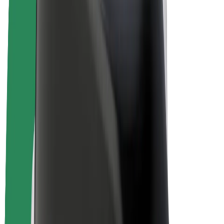
Bolt Drive
Bolt for Business
Ηλεκτρικά ποδήλατα
Bolt Plus
Κερδίστε με Bolt
Οδηγοί
Απολαβές οδηγών
Διανομείς
Απολαβές διανομέων
Bolt Εμπόρους Τροφίμων
Στόλοι
Franchises
Εταιρεία