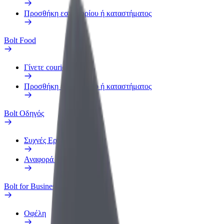
Προσθήκη εστιατορίου ή καταστήματος
Bolt Food
Γίνετε courier
Προσθήκη εστιατορίου ή καταστήματος
Bolt Οδηγός
Συχνές Ερωτήσεις
Αναφορά οχήματος
Bolt for Business
Οφέλη