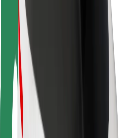
Ασφάλεια
Ασφάλεια επιβάτη
Ασφάλεια οδηγών
Ασφάλεια σκούτερ
Εργαστήριο ασφάλειας
Πόλεις
Τοποθεσίες
Λύσεις για την πόλη
Αεροδρόμια
Bolt Αποβάθρες Φόρτισης
Υποστήριξη