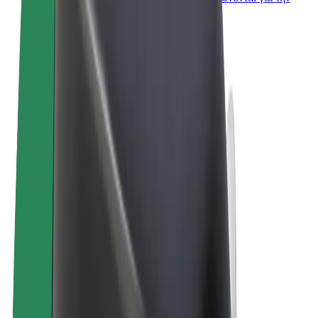
επιχείρησή σας
Όροι & Προϋποθέσεις
Απόρρητο
Cookies
© 2026 Bolt Technology OÜ
Προϊόντα
Διαδρομές
Σκούτερς
Αγορά Bolt
Bolt Food