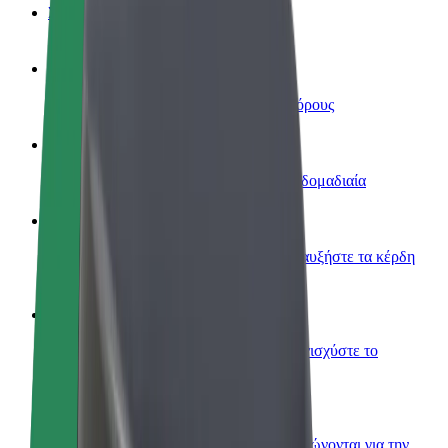
Συχνές Ερωτήσεις
Οδηγήστε
Κερδίστε χρήματα με τους δικούς σας όρους
Γίνετε courier
Παραδώστε φαγητό και πληρώνεστε εβδομαδιαία
Προσθήκη εστιατορίου ή καταστήματος
Πλησιάστε περισσότερους πελάτες και αυξήστε τα κέρδη
σας
Εγγραφείτε ως ιδιοκτήτης στόλου
Προσθέστε το στόλο σας στο Bolt και ενισχύστε το
εισόδημά σας
Bolt for Business
Προϊόντα και υπηρεσίες Bolt που κλιμακώνονται για την