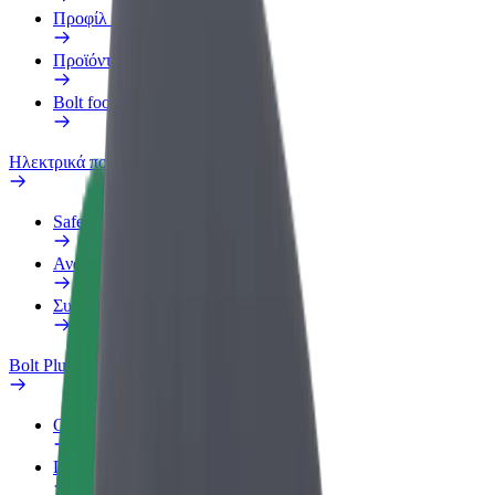
Προφίλ Εργασίας
Προϊόντα
Bolt food για επιχειρήσεις
Ηλεκτρικά ποδήλατα
Safety Lab
Αναφορά προβλήματος
Συχνές Ερωτήσεις
Bolt Plus
Οφέλη
Πώς να συμμετάσχετε