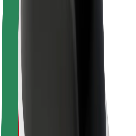
Θέσεις εργασίας
Σχετικά με τη Bolt
Βιωσιμότητα στη Bolt
Project Zero
Blog
Κέντρο Τύπου
Κατευθυντήριες γραμμές Brand
Αποστολή
Σχέσεις με Επενδυτές
Ηγεσία
Μάρκα
Μέσα ενημέρωσης
Urban Fund