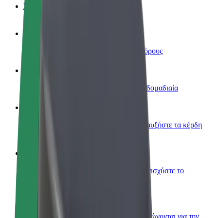
Συχνές Ερωτήσεις
Οδηγήστε
Κερδίστε χρήματα με τους δικούς σας όρους
Γίνετε courier
Παραδώστε φαγητό και πληρώνεστε εβδομαδιαία
Προσθήκη εστιατορίου ή καταστήματος
Πλησιάστε περισσότερους πελάτες και αυξήστε τα κέρδη
σας
Εγγραφείτε ως ιδιοκτήτης στόλου
Προσθέστε το στόλο σας στο Bolt και ενισχύστε το
εισόδημά σας
Bolt for Business
Προϊόντα και υπηρεσίες Bolt που κλιμακώνονται για την