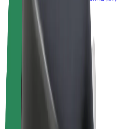
επιχείρησή σας
Όροι & Προϋποθέσεις
Απόρρητο
Cookies
© 2026 Bolt Technology OÜ
Προϊόντα
Διαδρομές
Σκούτερς
Αγορά Bolt
Bolt Food