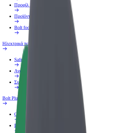
Προφίλ Εργασίας
Προϊόντα
Bolt food για επιχειρήσεις
Ηλεκτρικά ποδήλατα
Safety Lab
Αναφορά προβλήματος
Συχνές Ερωτήσεις
Bolt Plus
Οφέλη
Πώς να συμμετάσχετε