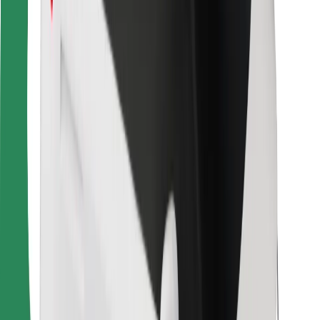
Για επιβάτες
Για τους οδηγούς
Για μεταφορείς
Bolt Food
Για ιδιοκτήτες στόλου οχημάτων
Για εστιατόρια
Bolt for Business
Άλλο
Προμηθευτές
Όροι & Προϋποθέσεις
Cookies
Ασφάλεια
Πάρε ταξί μέσα σε λίγα λεπτά!