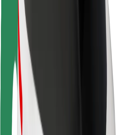
Ασφάλεια
Ασφάλεια επιβάτη
Ασφάλεια οδηγών
Ασφάλεια σκούτερ
Εργαστήριο ασφάλειας
Πόλεις
Τοποθεσίες
Λύσεις για την πόλη
Αεροδρόμια
Bolt Αποβάθρες Φόρτισης
Υποστήριξη