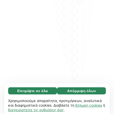
Επιτρέψτε σε όλα
Απόρριψη όλων
Απαραίτητο (65)
Τα απαραίτητα cookies συμβάλλουν στη
Μάθετε περισσότερα
Χρησιμοποιούμε απαραίτητα, προτιμήσεων, αναλυτικά
χρηστικότητα του ιστότοπού μας,
και διαφημιστικά cookies. Διαβάστε τη
δήλωση cookies
ή
διαχειριστείτε τις ρυθμίσεις σας
.
επιτρέποντας βασικές λειτουργίες, π.χ.
Προτιμήσεις (17)