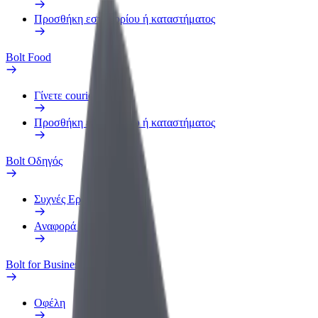
Προσθήκη εστιατορίου ή καταστήματος
Bolt Food
Γίνετε courier
Προσθήκη εστιατορίου ή καταστήματος
Bolt Οδηγός
Συχνές Ερωτήσεις
Αναφορά οχήματος
Bolt for Business
Οφέλη