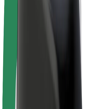
Bolt Drive
Bolt for Business
Ηλεκτρικά ποδήλατα
Bolt Plus
Κερδίστε με Bolt
Οδηγοί
Απολαβές οδηγών
Διανομείς
Απολαβές διανομέων
Bolt Εμπόρους Τροφίμων
Στόλοι
Franchises
Εταιρεία