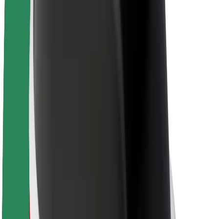
Θέσεις εργασίας
Σχετικά με τη Bolt
Βιωσιμότητα στη Bolt
Project Zero
Blog
Κέντρο Τύπου
Κατευθυντήριες γραμμές Brand
Αποστολή
Σχέσεις με Επενδυτές
Ηγεσία
Μάρκα
Μέσα ενημέρωσης
Urban Fund