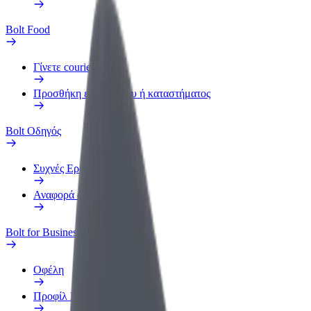
Bolt Food
Γίνετε courier
Προσθήκη εστιατορίου ή καταστήματος
Bolt Οδηγός
Συχνές Ερωτήσεις
Αναφορά οχήματος
Bolt for Business
Οφέλη
Προφίλ Εργασίας