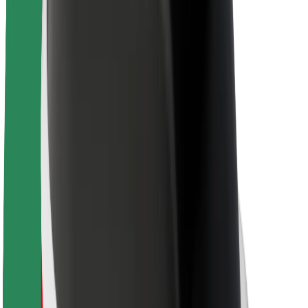
Θέσεις εργασίας
Σχετικά με τη Bolt
Βιωσιμότητα στη Bolt
Project Zero
Blog
Κέντρο Τύπου
Κατευθυντήριες γραμμές Brand
Αποστολή
Σχέσεις με Επενδυτές
Ηγεσία
Μάρκα
Μέσα ενημέρωσης
Urban Fund
Ασφάλεια