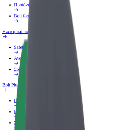
Προϊόντα
Bolt food για επιχειρήσεις
Ηλεκτρικά ποδήλατα
Safety Lab
Αναφορά προβλήματος
Συχνές Ερωτήσεις
Bolt Plus
Οφέλη
Πώς να συμμετάσχετε
Συχνές Ερωτήσεις