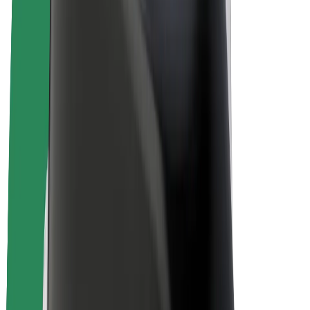
Bolt for Business
Ηλεκτρικά ποδήλατα
Bolt Plus
Κερδίστε με Bolt
Οδηγοί
Απολαβές οδηγών
Διανομείς
Απολαβές διανομέων
Bolt Εμπόρους Τροφίμων
Στόλοι
Franchises
Εταιρεία