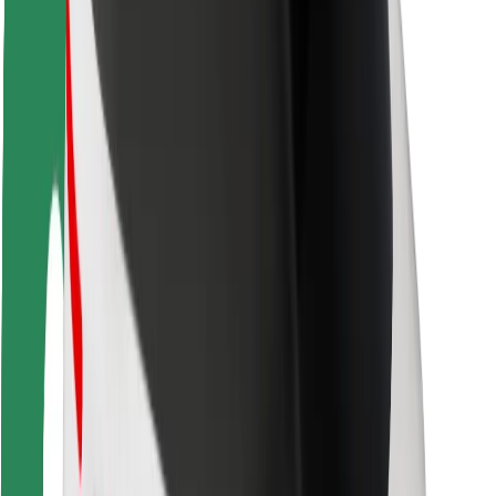
Ασφάλεια επιβάτη
Ασφάλεια οδηγών
Ασφάλεια σκούτερ
Εργαστήριο ασφάλειας
Πόλεις
Τοποθεσίες
Λύσεις για την πόλη
Αεροδρόμια
Bolt Αποβάθρες Φόρτισης
Υποστήριξη
Για επιβάτες
Για τους οδηγούς