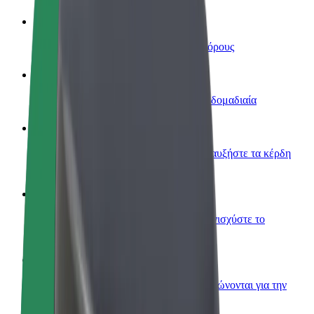
Οδηγήστε
Κερδίστε χρήματα με τους δικούς σας όρους
Γίνετε courier
Παραδώστε φαγητό και πληρώνεστε εβδομαδιαία
Προσθήκη εστιατορίου ή καταστήματος
Πλησιάστε περισσότερους πελάτες και αυξήστε τα κέρδη
σας
Εγγραφείτε ως ιδιοκτήτης στόλου
Προσθέστε το στόλο σας στο Bolt και ενισχύστε το
εισόδημά σας
Bolt for Business
Προϊόντα και υπηρεσίες Bolt που κλιμακώνονται για την
επιχείρησή σας