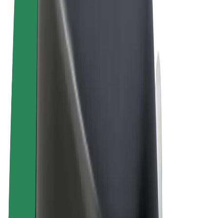
Όροι & Προϋποθέσεις
Απόρρητο
Cookies
© 2026 Bolt Technology OÜ
Προϊόντα
Διαδρομές
Σκούτερς
Αγορά Bolt
Bolt Food
Bolt Drive