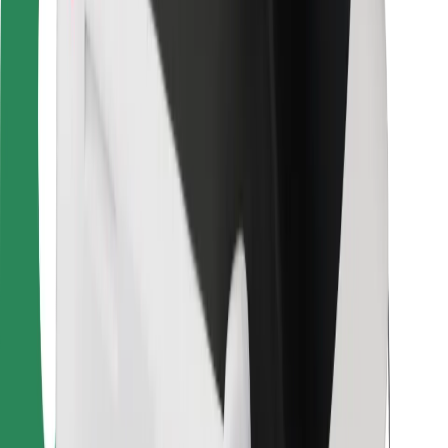
Για μεταφορείς
Bolt Food
Για ιδιοκτήτες στόλου οχημάτων
Για εστιατόρια
Bolt for Business
Άλλο
Προμηθευτές
Όροι & Προϋποθέσεις
Cookies
Ασφάλεια
Πάρε ταξί μέσα σε λίγα λεπτά!
Κατέβασε την εφαρμογή Bolt