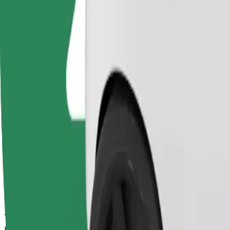
Οι οδηγοί σε αυτή την κατηγορία μπορούν να βοηθήσουν ηλικιωμένου
διπλωμένα (δεν είναι υπηρεσία WAV).
Εκτιμώμενος χρόνος μετακίνησης
13 λ.
Εκτιμώμενη απόσταση
6,8 χλμ.
Επιβάτες
1-4
Εκτιμώμενη τιμή
11,70 €
Bolt
Αξιόπιστες διαδρομές με καθημερινά αυτοκίνητα μεσαίου μεγέθους.
Εκτιμώμενος χρόνος μετακίνησης