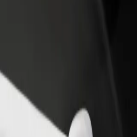
θήκη εστιατορίου ή
Εγγραφείτε ως ιδιοκτήτης στόλου
στήματος
Προσθέστε το στόλο σας στο Bolt κα
ιάστε περισσότερους πελάτες
ενισχύστε το εισόδημά σας
αυξήστε τα κέρδη σας
et Quarter
n Street Quarter; Εξερεύνησε τις υπηρεσίες μας και βρες την ιδανική
Αποκτήστε την εφαρμογή