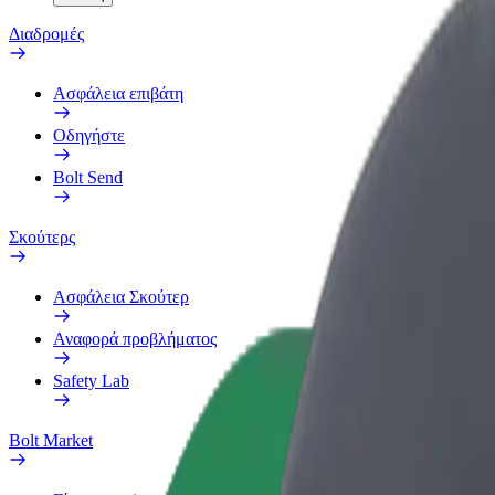
Διαδρομές
Ασφάλεια επιβάτη
Οδηγήστε
Bolt Send
Σκούτερς
Ασφάλεια Σκούτερ
Αναφορά προβλήματος
Safety Lab
Bolt Market