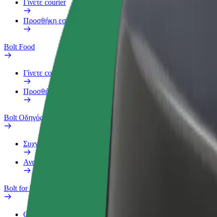
Γίνετε courier
Προσθήκη εστιατορίου ή καταστήματος
Bolt Food
Γίνετε courier
Προσθήκη εστιατορίου ή καταστήματος
Bolt Οδηγός
Συχνές Ερωτήσεις
Αναφορά οχήματος
Bolt for Business
Οφέλη