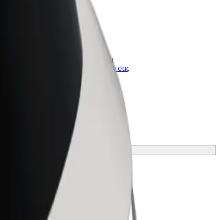
Bolt for Business
ι
Προϊόντα και υπηρεσίες Bolt που
κλιμακώνονται για την επιχείρησή σας
 για το ταξίδι σου.