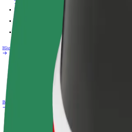
Προφίλ Εργασίας
Προϊόντα
Bolt food για επιχειρήσεις
Ηλεκτρικά ποδήλατα
Safety Lab
Αναφορά προβλήματος
Συχνές Ερωτήσεις
Bolt Plus
Οφέλη
Πώς να συμμετάσχετε