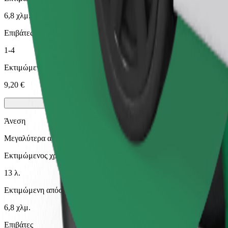
6,8 χλμ.
Επιβάτες
1-4
Εκτιμώμενη τιμή
9,20 €
Άνεση
Μεγαλύτερα αυτοκίνητα με περισσότερο χώρο για τα πόδια και απο
Εκτιμώμενος χρόνος μετακίνησης
13 λ.
Εκτιμώμενη απόσταση
6,8 χλμ.
Επιβάτες