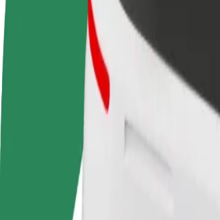
Συχνές Ερωτήσεις
Οδηγήστε
Γίνετε courier
Προσ
Κερδίστε χρήματα με τους
Παραδώστε φαγητό και
κατα
δικούς σας όρους
πληρώνεστε εβδομαδιαία
Πλησ
και 
Πώς να φτάσεις από AKROPOLE Alfa σε Tallinn Stre
Ψάχνεις τον καλύτερο τρόπο να φτάσεις από AKROPOLE Alfa σε Tallin
Από
AKROPOLE Alfa
Προς
Tallinn Street Quarter
Η άνεση και η ευκολία λίγα κλικ μακριά!
Βοήθεια