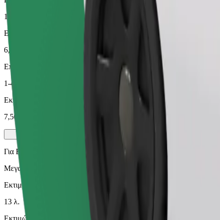
13 λ.
Εκτιμώμενη απόσταση
6,8 χλμ.
Επιβάτες
1-4
Εκτιμώμενη τιμή
7,50 €
Για Επιχειρήσεις
Μεγαλύτερα αυτοκίνητα με περισσότερο χώρο για τα πόδια και απο
Εκτιμώμενος χρόνος μετακίνησης
13 λ.
Εκτιμώμενη απόσταση