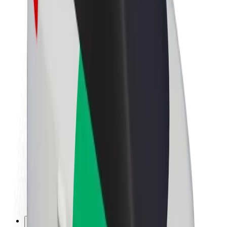
Θέσεις εργασίας
Σχετικά με τη Bolt
Βιωσιμότητα στη Bolt
Project Zero
Blog
Κέντρο Τύπου
Κατευθυντήριες γραμμές Brand
Αποστολή
Σχέσεις με Επενδυτές
Ηγεσία
Μάρκα
Μέσα ενημέρωσης
Urban Fund
Ασφάλεια