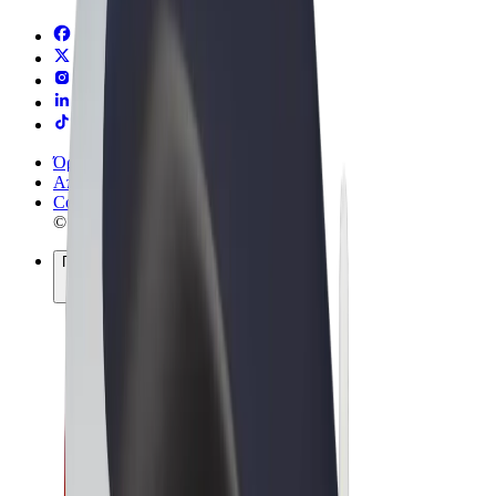
Όροι & Προϋποθέσεις
Απόρρητο
Cookies
© 2026 Bolt Technology OÜ
Προϊόντα
Διαδρομές
Σκούτερς
Αγορά Bolt
Bolt Food
Bolt Drive