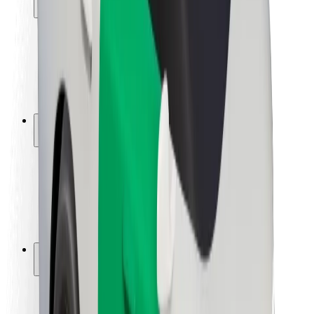
Ασφάλεια επιβάτη
Ασφάλεια οδηγών
Ασφάλεια σκούτερ
Εργαστήριο ασφάλειας
Πόλεις
Τοποθεσίες
Λύσεις για την πόλη
Αεροδρόμια
Bolt Αποβάθρες Φόρτισης
Υποστήριξη
Για επιβάτες
Για τους οδηγούς