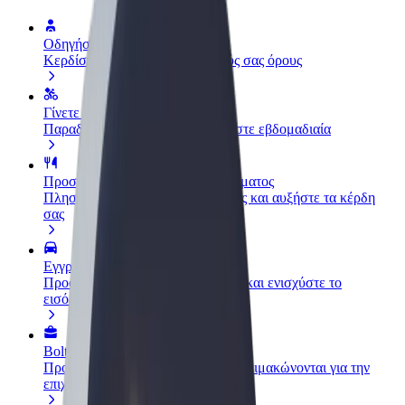
Οδηγήστε
Κερδίστε χρήματα με τους δικούς σας όρους
Γίνετε courier
Παραδώστε φαγητό και πληρώνεστε εβδομαδιαία
Προσθήκη εστιατορίου ή καταστήματος
Πλησιάστε περισσότερους πελάτες και αυξήστε τα κέρδη
σας
Εγγραφείτε ως ιδιοκτήτης στόλου
Προσθέστε το στόλο σας στο Bolt και ενισχύστε το
εισόδημά σας
Bolt for Business
Προϊόντα και υπηρεσίες Bolt που κλιμακώνονται για την
επιχείρησή σας