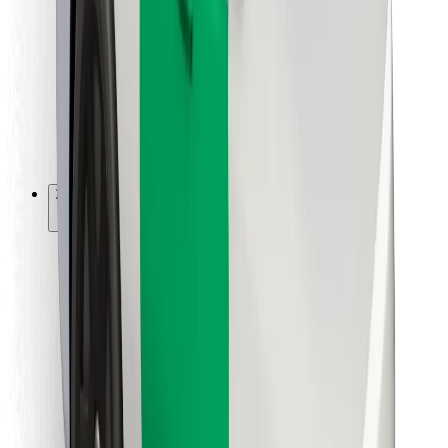
Για μεταφορείς
Bolt Food
Για ιδιοκτήτες στόλου οχημάτων
Για εστιατόρια
Bolt for Business
Άλλο
Προμηθευτές
Όροι & Προϋποθέσεις
Cookies
Ασφάλεια
Πάρε ταξί μέσα σε λίγα λεπτά!
Κατέβασε την εφαρμογή Bolt