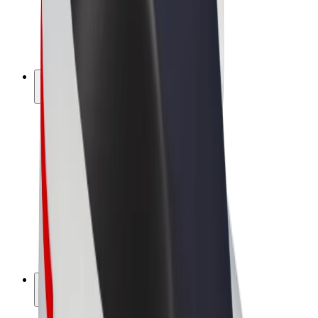
Bolt for Business
Ηλεκτρικά ποδήλατα
Bolt Plus
Κερδίστε με Bolt
Οδηγοί
Απολαβές οδηγών
Διανομείς
Απολαβές διανομέων
Bolt Εμπόρους Τροφίμων
Στόλοι
Franchises
Εταιρεία