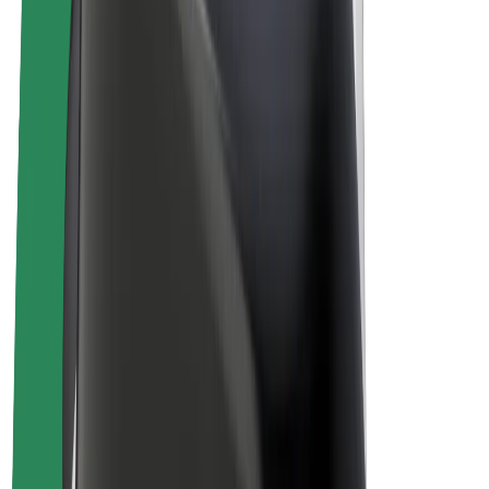
Bolt Drive
Bolt for Business
Ηλεκτρικά ποδήλατα
Bolt Plus
Κερδίστε με Bolt
Οδηγοί
Απολαβές οδηγών
Διανομείς
Απολαβές διανομέων
Bolt Εμπόρους Τροφίμων
Στόλοι
Franchises
Εταιρεία