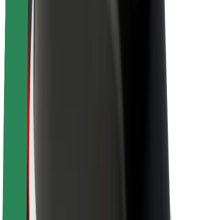
Θέσεις εργασίας
Σχετικά με τη Bolt
Βιωσιμότητα στη Bolt
Project Zero
Blog
Κέντρο Τύπου
Κατευθυντήριες γραμμές Brand
Αποστολή
Σχέσεις με Επενδυτές
Ηγεσία
Μάρκα
Μέσα ενημέρωσης
Urban Fund