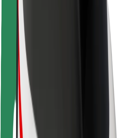
Ασφάλεια
Ασφάλεια επιβάτη
Ασφάλεια οδηγών
Ασφάλεια σκούτερ
Εργαστήριο ασφάλειας
Πόλεις
Τοποθεσίες
Λύσεις για την πόλη
Αεροδρόμια
Bolt Αποβάθρες Φόρτισης
Υποστήριξη