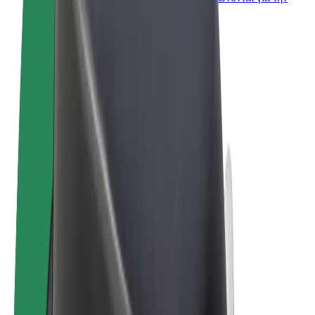
επιχείρησή σας
Όροι & Προϋποθέσεις
Απόρρητο
Cookies
© 2026 Bolt Technology OÜ
Προϊόντα
Διαδρομές
Σκούτερς
Αγορά Bolt
Bolt Food