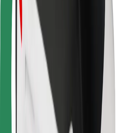
Για επιβάτες
Για τους οδηγούς
Για μεταφορείς
Bolt Food
Για ιδιοκτήτες στόλου οχημάτων
Για εστιατόρια
Bolt for Business
Άλλο
Προμηθευτές
Όροι & Προϋποθέσεις
Cookies
Ασφάλεια
Πάρε ταξί μέσα σε λίγα λεπτά!