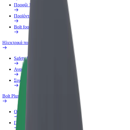
Προφίλ Εργασίας
Προϊόντα
Bolt food για επιχειρήσεις
Ηλεκτρικά ποδήλατα
Safety Lab
Αναφορά προβλήματος
Συχνές Ερωτήσεις
Bolt Plus
Οφέλη
Πώς να συμμετάσχετε