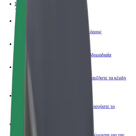
Συχνές Ερωτήσεις
Οδηγήστε
Κερδίστε χρήματα με τους δικούς σας όρους
Γίνετε courier
Παραδώστε φαγητό και πληρώνεστε εβδομαδιαία
Προσθήκη εστιατορίου ή καταστήματος
Πλησιάστε περισσότερους πελάτες και αυξήστε τα κέρδη
σας
Εγγραφείτε ως ιδιοκτήτης στόλου
Προσθέστε το στόλο σας στο Bolt και ενισχύστε το
εισόδημά σας
Bolt for Business
Προϊόντα και υπηρεσίες Bolt που κλιμακώνονται για την