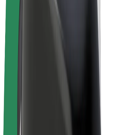
Bolt for Business
Ηλεκτρικά ποδήλατα
Bolt Plus
Κερδίστε με Bolt
Οδηγοί
Απολαβές οδηγών
Διανομείς
Απολαβές διανομέων
Bolt Εμπόρους Τροφίμων
Στόλοι
Franchises
Εταιρεία