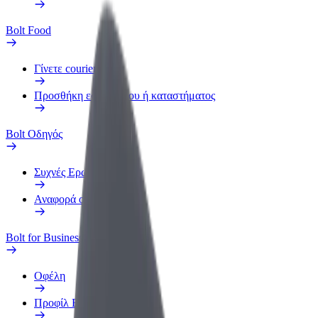
Bolt Food
Γίνετε courier
Προσθήκη εστιατορίου ή καταστήματος
Bolt Οδηγός
Συχνές Ερωτήσεις
Αναφορά οχήματος
Bolt for Business
Οφέλη
Προφίλ Εργασίας