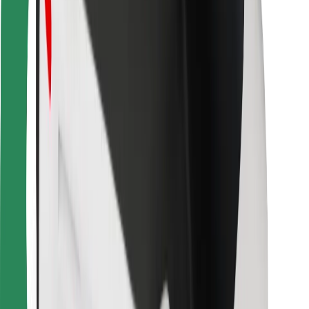
Για μεταφορείς
Bolt Food
Για ιδιοκτήτες στόλου οχημάτων
Για εστιατόρια
Bolt for Business
Άλλο
Προμηθευτές
Όροι & Προϋποθέσεις
Cookies
Ασφάλεια
Πάρε ταξί μέσα σε λίγα λεπτά!
Κατέβασε την εφαρμογή Bolt