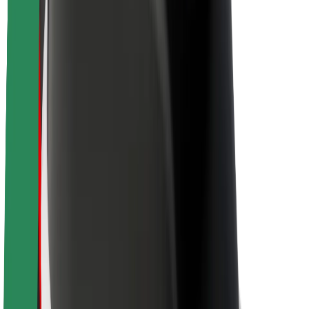
Θέσεις εργασίας
Σχετικά με τη Bolt
Βιωσιμότητα στη Bolt
Project Zero
Blog
Κέντρο Τύπου
Κατευθυντήριες γραμμές Brand
Αποστολή
Σχέσεις με Επενδυτές
Ηγεσία
Μάρκα
Μέσα ενημέρωσης
Urban Fund
Ασφάλεια