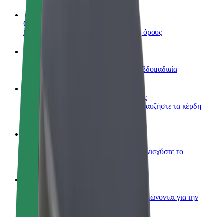
Οδηγήστε
Κερδίστε χρήματα με τους δικούς σας όρους
Γίνετε courier
Παραδώστε φαγητό και πληρώνεστε εβδομαδιαία
Προσθήκη εστιατορίου ή καταστήματος
Πλησιάστε περισσότερους πελάτες και αυξήστε τα κέρδη
σας
Εγγραφείτε ως ιδιοκτήτης στόλου
Προσθέστε το στόλο σας στο Bolt και ενισχύστε το
εισόδημά σας
Bolt for Business
Προϊόντα και υπηρεσίες Bolt που κλιμακώνονται για την
επιχείρησή σας