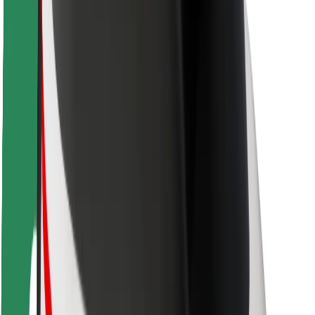
Ασφάλεια επιβάτη
Ασφάλεια οδηγών
Ασφάλεια σκούτερ
Εργαστήριο ασφάλειας
Πόλεις
Τοποθεσίες
Λύσεις για την πόλη
Αεροδρόμια
Bolt Αποβάθρες Φόρτισης
Υποστήριξη
Για επιβάτες
Για τους οδηγούς