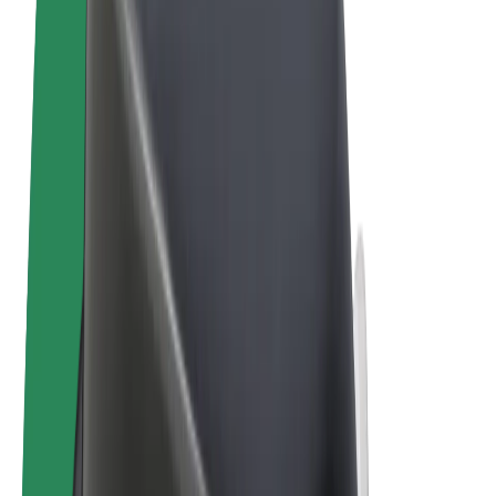
Όροι & Προϋποθέσεις
Απόρρητο
Cookies
© 2026 Bolt Technology OÜ
Προϊόντα
Διαδρομές
Σκούτερς
Αγορά Bolt
Bolt Food
Bolt Drive