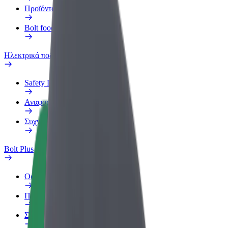
Προϊόντα
Bolt food για επιχειρήσεις
Ηλεκτρικά ποδήλατα
Safety Lab
Αναφορά προβλήματος
Συχνές Ερωτήσεις
Bolt Plus
Οφέλη
Πώς να συμμετάσχετε
Συχνές Ερωτήσεις