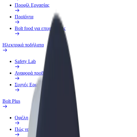
Προφίλ Εργασίας
Προϊόντα
Bolt food για επιχειρήσεις
Ηλεκτρικά ποδήλατα
Safety Lab
Αναφορά προβλήματος
Συχνές Ερωτήσεις
Bolt Plus
Οφέλη
Πώς να συμμετάσχετε