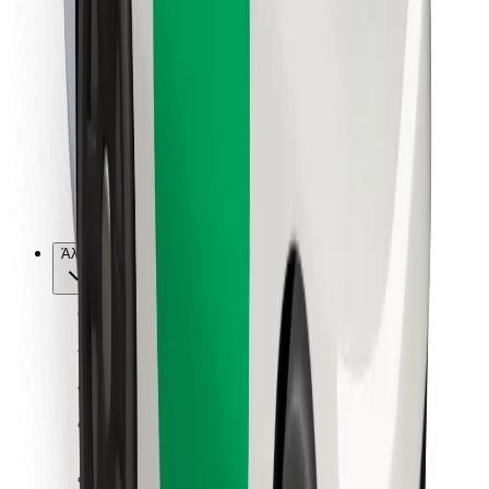
Για επιβάτες
Για τους οδηγούς
Για μεταφορείς
Bolt Food
Για ιδιοκτήτες στόλου οχημάτων
Για εστιατόρια
Bolt for Business
Άλλο
Προμηθευτές
Όροι & Προϋποθέσεις
Cookies
Ασφάλεια
Πάρε ταξί μέσα σε λίγα λεπτά!