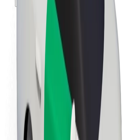
Θέσεις εργασίας
Σχετικά με τη Bolt
Βιωσιμότητα στη Bolt
Project Zero
Blog
Κέντρο Τύπου
Κατευθυντήριες γραμμές Brand
Αποστολή
Σχέσεις με Επενδυτές
Ηγεσία
Μάρκα
Μέσα ενημέρωσης
Urban Fund