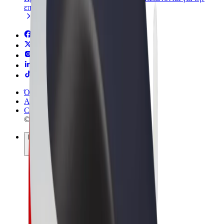
επιχείρησή σας
Όροι & Προϋποθέσεις
Απόρρητο
Cookies
© 2026 Bolt Technology OÜ
Προϊόντα
Διαδρομές
Σκούτερς
Αγορά Bolt
Bolt Food