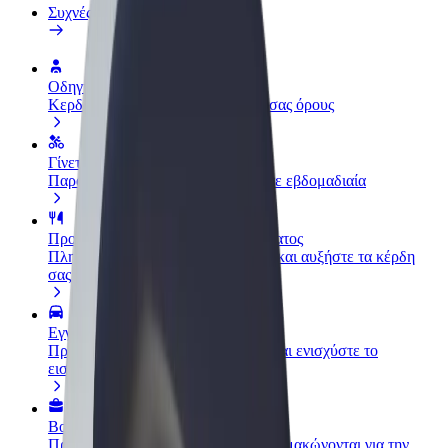
Συχνές Ερωτήσεις
Οδηγήστε
Κερδίστε χρήματα με τους δικούς σας όρους
Γίνετε courier
Παραδώστε φαγητό και πληρώνεστε εβδομαδιαία
Προσθήκη εστιατορίου ή καταστήματος
Πλησιάστε περισσότερους πελάτες και αυξήστε τα κέρδη
σας
Εγγραφείτε ως ιδιοκτήτης στόλου
Προσθέστε το στόλο σας στο Bolt και ενισχύστε το
εισόδημά σας
Bolt for Business
Προϊόντα και υπηρεσίες Bolt που κλιμακώνονται για την