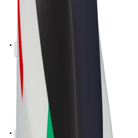
Bolt Drive
Bolt for Business
Ηλεκτρικά ποδήλατα
Bolt Plus
Κερδίστε με Bolt
Οδηγοί
Απολαβές οδηγών
Διανομείς
Απολαβές διανομέων
Bolt Εμπόρους Τροφίμων
Στόλοι
Franchises
Εταιρεία