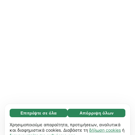
Επιτρέψτε σε όλα
Απόρριψη όλων
Απαραίτητο (65)
Τα απαραίτητα cookies συμβάλλουν στη
Μάθετε περισσότερα
Χρησιμοποιούμε απαραίτητα, προτιμήσεων, αναλυτικά
χρηστικότητα του ιστότοπού μας,
και διαφημιστικά cookies. Διαβάστε τη
δήλωση cookies
ή