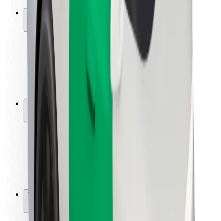
Ασφάλεια
Ασφάλεια επιβάτη
Ασφάλεια οδηγών
Ασφάλεια σκούτερ
Εργαστήριο ασφάλειας
Πόλεις
Τοποθεσίες
Λύσεις για την πόλη
Αεροδρόμια
Bolt Αποβάθρες Φόρτισης
Υποστήριξη