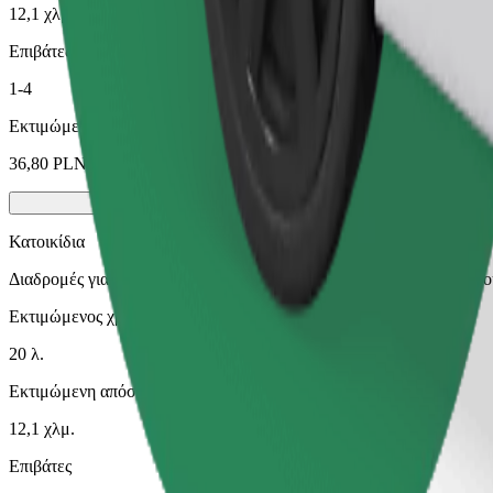
12,1 χλμ.
Επιβάτες
1-4
Εκτιμώμενη τιμή
36,80 PLN
Κατοικίδια
Διαδρομές για εσάς και το κατοικίδιό σας. Οι σκύλοι πρέπει να φο
Εκτιμώμενος χρόνος μετακίνησης
20 λ.
Εκτιμώμενη απόσταση
12,1 χλμ.
Επιβάτες