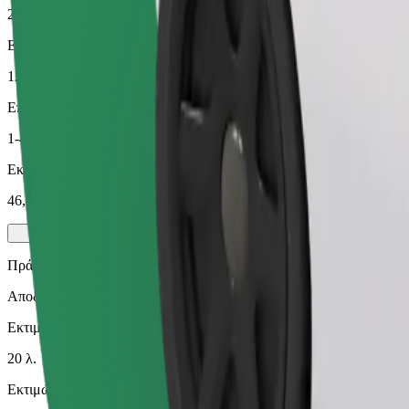
20 λ.
Εκτιμώμενη απόσταση
12,1 χλμ.
Επιβάτες
1-4
Εκτιμώμενη τιμή
46,00 PLN
Πράσινο
Αποδοτικές διαδρομές με υβριδικά και ηλεκτρικά οχήματα
Εκτιμώμενος χρόνος μετακίνησης
20 λ.
Εκτιμώμενη απόσταση