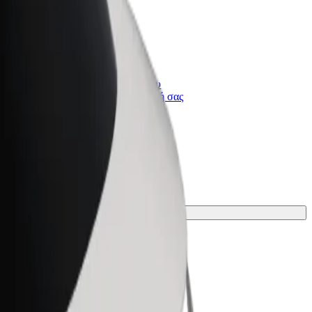
Bolt for Business
ι
Προϊόντα και υπηρεσίες Bolt που
κλιμακώνονται για την επιχείρησή σας
ιδανική για το ταξίδι σου.