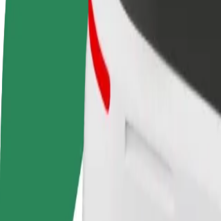
Συχνές Ερωτήσεις
Οδηγήστε
Γίνετε courier
Προσ
Κερδίστε χρήματα με τους
Παραδώστε φαγητό και
κατα
δικούς σας όρους
πληρώνεστε εβδομαδιαία
Πλησ
και 
Πώς να φτάσεις από Warsaw east railway station σε 
Ψάχνεις τον καλύτερο τρόπο να φτάσεις από Warsaw east railway stat
Από
Warsaw east railway station
Προς
Westfield Mokotów
Η άνεση και η ευκολία λίγα κλικ μακριά!
Bolt