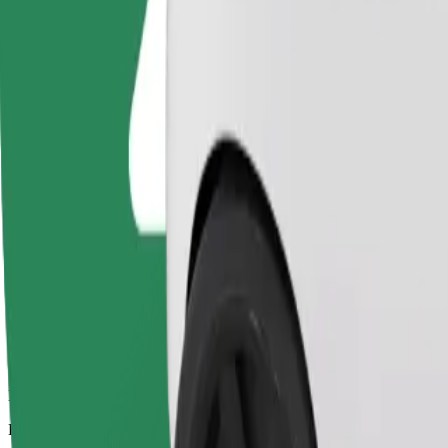
Αξιόπιστες διαδρομές με καθημερινά αυτοκίνητα μεσαίου μεγέθους.
Εκτιμώμενος χρόνος μετακίνησης
20 λ.
Εκτιμώμενη απόσταση
12,1 χλμ.
Επιβάτες
1-4
Εκτιμώμενη τιμή
37,20 PLN
Άνεση
Μεγαλύτερα αυτοκίνητα με περισσότερο χώρο για τα πόδια και απο
Εκτιμώμενος χρόνος μετακίνησης