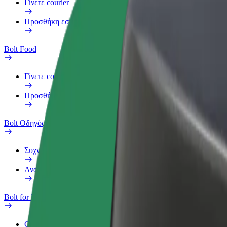
Γίνετε courier
Προσθήκη εστιατορίου ή καταστήματος
Bolt Food
Γίνετε courier
Προσθήκη εστιατορίου ή καταστήματος
Bolt Οδηγός
Συχνές Ερωτήσεις
Αναφορά οχήματος
Bolt for Business
Οφέλη