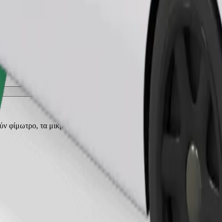
Παραγγελία διαδρομής
ρούν φίμωτρο, τα μικρά ζώα χρειάζονται κλουβί μεταφοράς και τα καθ