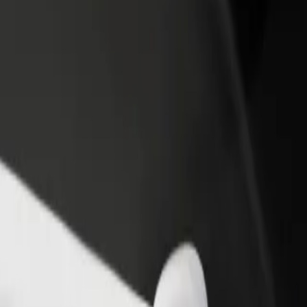
θήκη εστιατορίου ή
Εγγραφείτε ως ιδιοκτήτης στόλου
στήματος
Προσθέστε το στόλο σας στο Bolt κα
ιάστε περισσότερους πελάτες
ενισχύστε το εισόδημά σας
αυξήστε τα κέρδη σας
Westfield Mokotów
ion σε Westfield Mokotów; Εξερεύνησε τις υπηρεσίες μας και βρες την 
Αποκτήστε την εφαρμογή