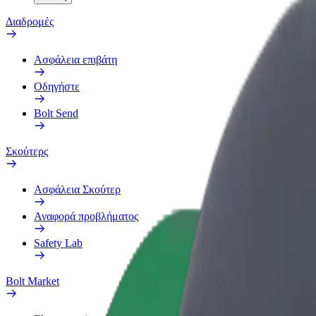
Διαδρομές
Ασφάλεια επιβάτη
Οδηγήστε
Bolt Send
Σκούτερς
Ασφάλεια Σκούτερ
Αναφορά προβλήματος
Safety Lab
Bolt Market