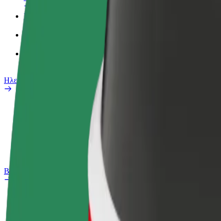
Προφίλ Εργασίας
Προϊόντα
Bolt food για επιχειρήσεις
Ηλεκτρικά ποδήλατα
Safety Lab
Αναφορά προβλήματος
Συχνές Ερωτήσεις
Bolt Plus
Οφέλη
Πώς να συμμετάσχετε