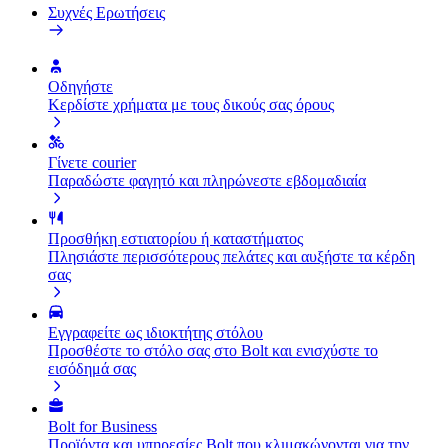
Συχνές Ερωτήσεις
Οδηγήστε
Κερδίστε χρήματα με τους δικούς σας όρους
Γίνετε courier
Παραδώστε φαγητό και πληρώνεστε εβδομαδιαία
Προσθήκη εστιατορίου ή καταστήματος
Πλησιάστε περισσότερους πελάτες και αυξήστε τα κέρδη
σας
Εγγραφείτε ως ιδιοκτήτης στόλου
Προσθέστε το στόλο σας στο Bolt και ενισχύστε το
εισόδημά σας
Bolt for Business
Προϊόντα και υπηρεσίες Bolt που κλιμακώνονται για την