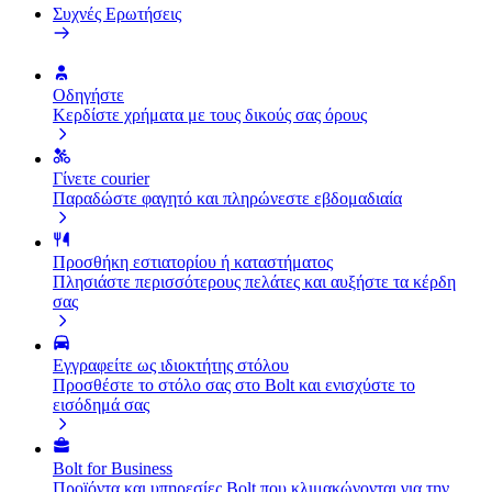
Συχνές Ερωτήσεις
Οδηγήστε
Κερδίστε χρήματα με τους δικούς σας όρους
Γίνετε courier
Παραδώστε φαγητό και πληρώνεστε εβδομαδιαία
Προσθήκη εστιατορίου ή καταστήματος
Πλησιάστε περισσότερους πελάτες και αυξήστε τα κέρδη
σας
Εγγραφείτε ως ιδιοκτήτης στόλου
Προσθέστε το στόλο σας στο Bolt και ενισχύστε το
εισόδημά σας
Bolt for Business
Προϊόντα και υπηρεσίες Bolt που κλιμακώνονται για την