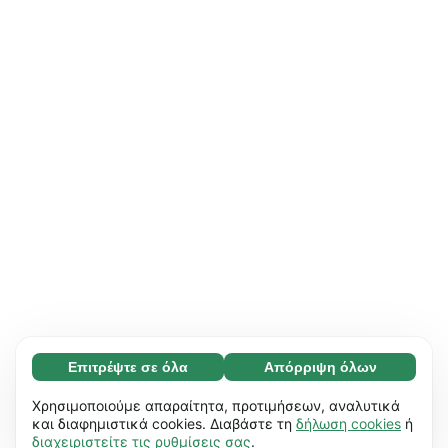
Επιτρέψτε σε όλα
Απόρριψη όλων
Απαραίτητο (65)
Τα απαραίτητα cookies συμβάλλουν στη
Μάθετε περισσότερα
Χρησιμοποιούμε απαραίτητα, προτιμήσεων, αναλυτικά
χρηστικότητα του ιστότοπού μας,
και διαφημιστικά cookies. Διαβάστε τη
δήλωση cookies
ή
διαχειριστείτε τις ρυθμίσεις σας
.
επιτρέποντας βασικές λειτουργίες, π.χ.