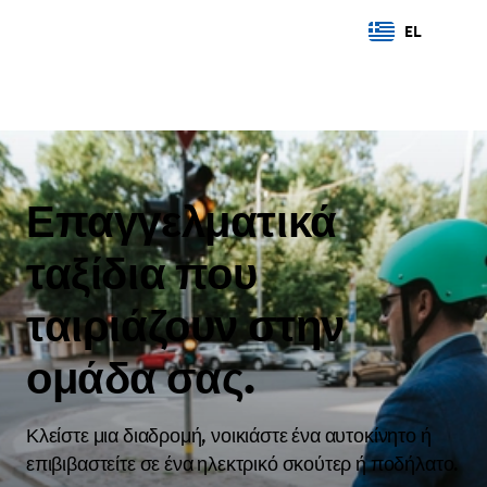
EL
Επαγγελματικά
ταξίδια που
ταιριάζουν στην
ομάδα σας.
Κλείστε μια διαδρομή, νοικιάστε ένα αυτοκίνητο ή
επιβιβαστείτε σε ένα ηλεκτρικό σκούτερ ή ποδήλατο.