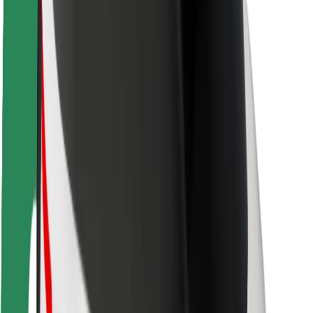
Seguridad para usuarios
Seguridad para conductores
Seguridad para patinetes
Laboratorio de seguridad
Ciudades
Dónde estamos
Soluciones para las ciudades
Aeropuertos
Estaciones de carga de Bolt
Soporte
Para usuarios
Para conductores