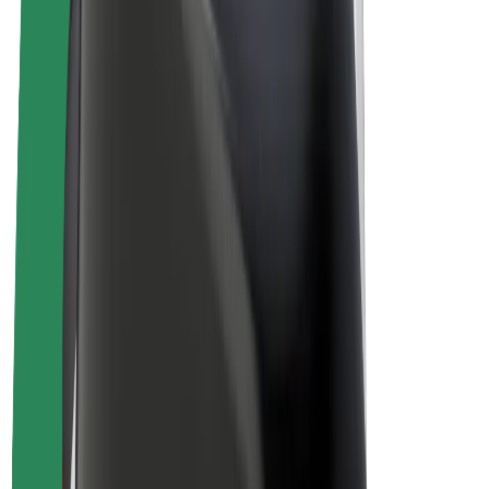
Bicis
Bolt Plus
Colabora con Bolt
Conductores
Ingresos de conductor/a
Repartidores
Ingresos de repartidor
Comercios de Bolt Food
Flotas
Franquicias
Empresa
Trabaja con nosotros