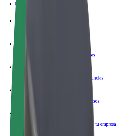
Preguntas frecuentes
Colaborar como conductor
Gana dinero colaborando con Bolt
Colaborar como repartidor
Reparte comida y cobra todas las semanas
Añadir un restaurante o tienda
Llega a más clientes y maximiza tus ganancias
Registrarse como propietario de flota
Añade tu flota a Bolt y potencia tus ingresos
Bolt para empresas
Productos y servicios de Bolt adaptados a tu empresa