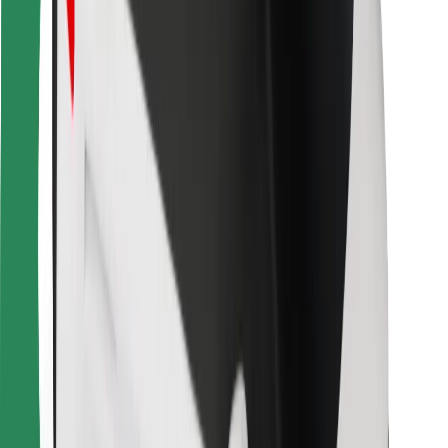
Para repartidores
Bolt Food
Para propietarios de flota
Para restaurantes
Bolt para empresas
Otros
Proveedores
Términos y Condiciones
Cookies
Seguridad
Consigue un viaje en minutos
Descargar la app de Bolt