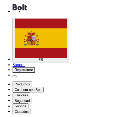
ES
Soporte
Registrarme
Productos
Colabora con Bolt
Empresa
Seguridad
Soporte
Ciudades