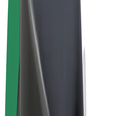
Términos y Condiciones
Privacidad
Cookies
© 2026 Bolt Technology OÜ
Productos
Viajes
Patinetes
Bolt Market
Bolt Food
Bolt Drive
Bolt para empresas