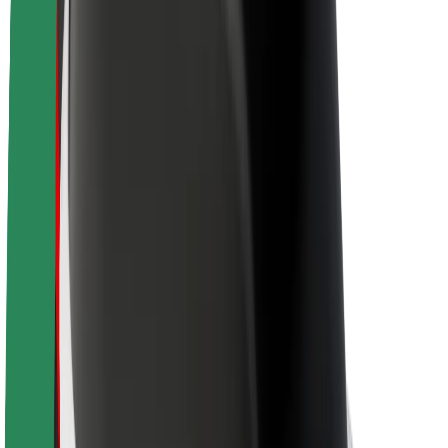
Acerca de Bolt
Sostenibilidad en Bolt
Project Zero
Blog
Sala de prensa
Directrices de la marca
Misión
Relación con inversores
Liderazgo
Marca
Medios
Fondo Urbano
Seguridad