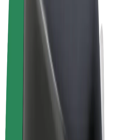
Términos y Condiciones
Privacidad
Cookies
© 2026 Bolt Technology OÜ
Productos
Viajes
Patinetes
Bolt Market
Bolt Food
Bolt Drive
Bolt para empresas