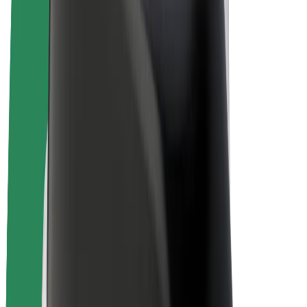
Bicis
Bolt Plus
Colabora con Bolt
Conductores
Ingresos de conductor/a
Repartidores
Ingresos de repartidor
Comercios de Bolt Food
Flotas
Franquicias
Empresa
Trabaja con nosotros