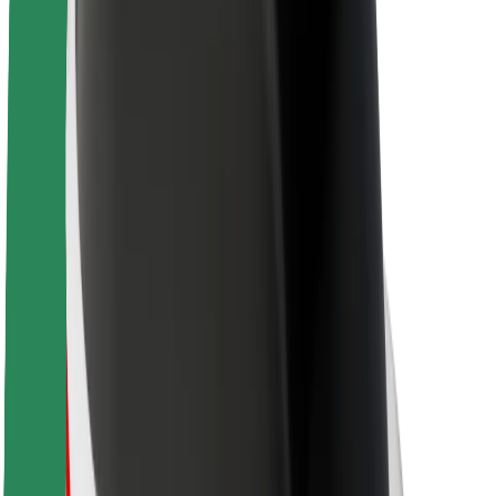
Acerca de Bolt
Sostenibilidad en Bolt
Project Zero
Blog
Sala de prensa
Directrices de la marca
Misión
Relación con inversores
Liderazgo
Marca
Medios
Fondo Urbano
Seguridad