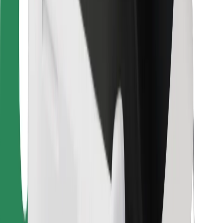
Para repartidores
Bolt Food
Para propietarios de flota
Para restaurantes
Bolt para empresas
Otros
Proveedores
Términos y Condiciones
Cookies
Seguridad
Consigue un viaje en minutos
Descargar la app de Bolt