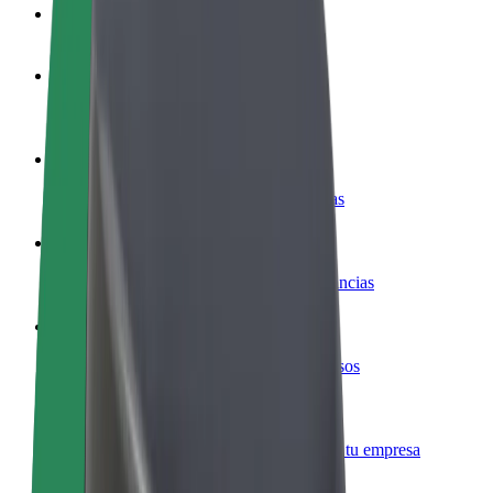
Preguntas frecuentes
Colaborar como conductor
Gana dinero colaborando con Bolt
Colaborar como repartidor
Reparte comida y cobra todas las semanas
Añadir un restaurante o tienda
Llega a más clientes y maximiza tus ganancias
Registrarse como propietario de flota
Añade tu flota a Bolt y potencia tus ingresos
Bolt para empresas
Productos y servicios de Bolt adaptados a tu empresa