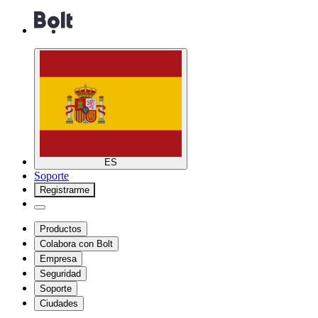
ES
Soporte
Registrarme
Productos
Colabora con Bolt
Empresa
Seguridad
Soporte
Ciudades