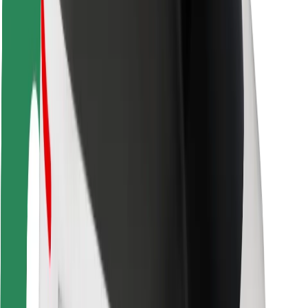
Seguridad para usuarios
Seguridad para conductores
Seguridad para patinetes
Laboratorio de seguridad
Ciudades
Dónde estamos
Soluciones para las ciudades
Aeropuertos
Estaciones de carga de Bolt
Soporte
Para usuarios
Para conductores