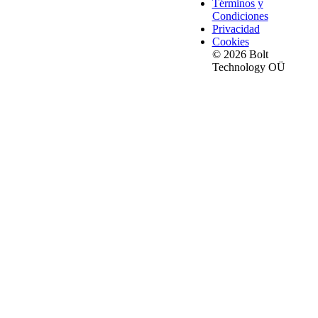
Términos y
Condiciones
Privacidad
Cookies
© 2026 Bolt
Technology OÜ