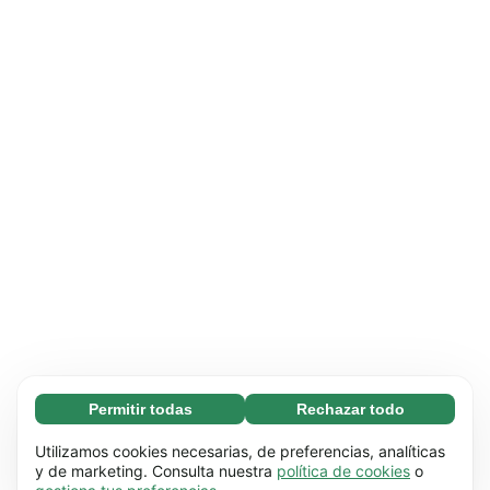
Permitir todas
Rechazar todo
Necesarias (65)
Las cookies necesarias ayudan a que nuestra
Más información
Utilizamos cookies necesarias, de preferencias, analíticas
página web funcione correctamente, pues
y de marketing. Consulta nuestra
política de cookies
o