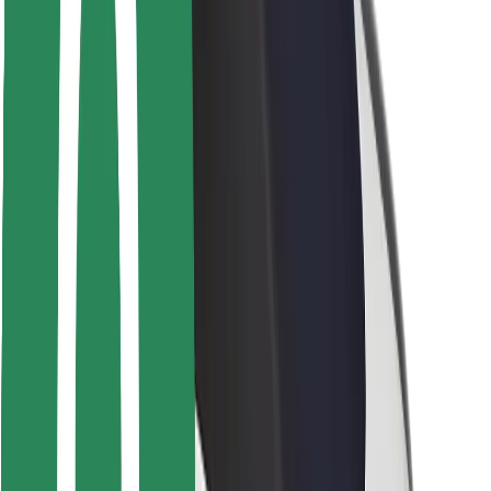
Seguridad para conductores
Seguridad para patinetes
Laboratorio de seguridad
Ciudades
Dónde estamos
Soluciones para las ciudades
Aeropuertos
Estaciones de carga de Bolt
Soporte
Para usuarios
Para conductores
Para repartidores