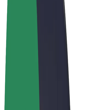
Términos y Condiciones
Privacidad
Cookies
© 2026 Bolt Technology OÜ
Productos
Viajes
Patinetes
Bolt Market
Bolt Food
Bolt Drive
Bolt para empresas
Bicis