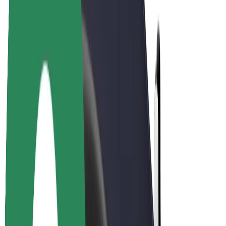
Bolt Plus
Colabora con Bolt
Conductores
Ingresos de conductor/a
Repartidores
Ingresos de repartidor
Comercios de Bolt Food
Flotas
Franquicias
Empresa
Trabaja con nosotros
Acerca de Bolt