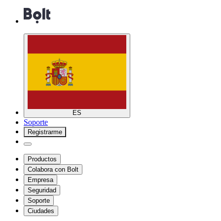
ES
Soporte
Registrarme
Productos
Colabora con Bolt
Empresa
Seguridad
Soporte
Ciudades