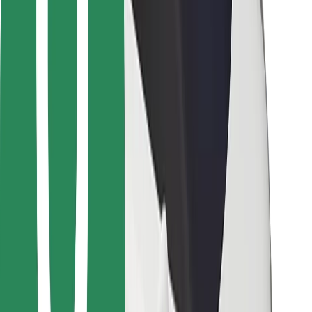
Bolt Food
Para propietarios de flota
Para restaurantes
Bolt para empresas
Otros
Proveedores
Términos y Condiciones
Cookies
Seguridad
Consigue un viaje en minutos
Descargar la app de Bolt
Encuentra tu comida favorita