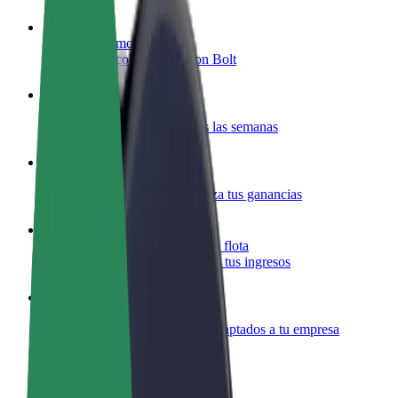
Colaborar como conductor
Gana dinero colaborando con Bolt
Colaborar como repartidor
Reparte comida y cobra todas las semanas
Añadir un restaurante o tienda
Llega a más clientes y maximiza tus ganancias
Registrarse como propietario de flota
Añade tu flota a Bolt y potencia tus ingresos
Bolt para empresas
Productos y servicios de Bolt adaptados a tu empresa