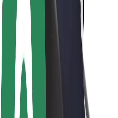
Sostenibilidad en Bolt
Project Zero
Blog
Sala de prensa
Directrices de la marca
Misión
Relación con inversores
Liderazgo
Marca
Medios
Fondo Urbano
Seguridad
Seguridad para usuarios