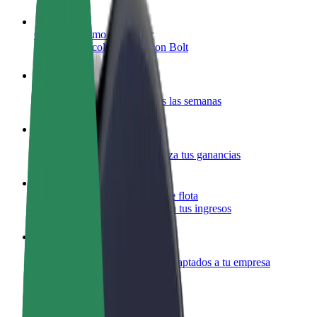
Colaborar como conductor
Gana dinero colaborando con Bolt
Colaborar como repartidor
Reparte comida y cobra todas las semanas
Añadir un restaurante o tienda
Llega a más clientes y maximiza tus ganancias
Registrarse como propietario de flota
Añade tu flota a Bolt y potencia tus ingresos
Bolt para empresas
Productos y servicios de Bolt adaptados a tu empresa