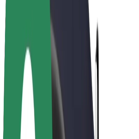
Bolt Plus
Colabora con Bolt
Conductores
Ingresos de conductor/a
Repartidores
Ingresos de repartidor
Comercios de Bolt Food
Flotas
Franquicias
Empresa
Trabaja con nosotros
Acerca de Bolt