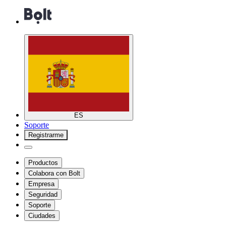
ES
Soporte
Registrarme
Productos
Colabora con Bolt
Empresa
Seguridad
Soporte
Ciudades