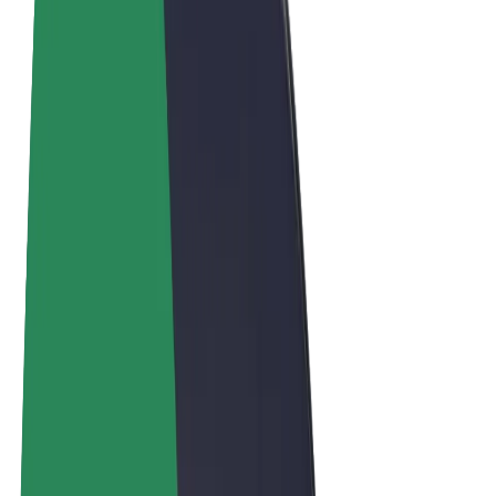
Términos y Condiciones
Privacidad
Cookies
© 2026 Bolt Technology OÜ
Productos
Viajes
Patinetes
Bolt Market
Bolt Food
Bolt Drive
Bolt para empresas
Bicis