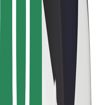
Bolt Food
Para propietarios de flota
Para restaurantes
Bolt para empresas
Otros
Proveedores
Términos y Condiciones
Cookies
Seguridad
Consigue un viaje en minutos
Descargar la app de Bolt
Encuentra tu comida favorita