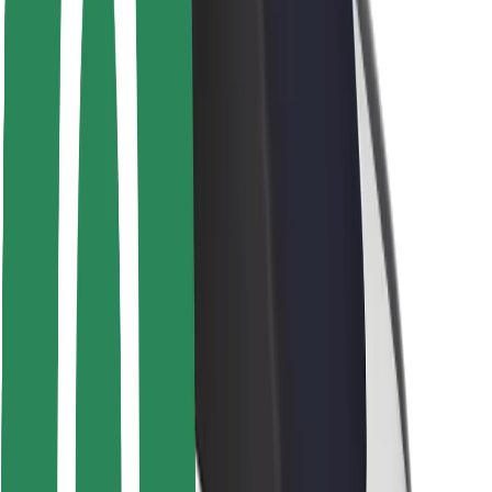
Seguridad para conductores
Seguridad para patinetes
Laboratorio de seguridad
Ciudades
Dónde estamos
Soluciones para las ciudades
Aeropuertos
Estaciones de carga de Bolt
Soporte
Para usuarios
Para conductores
Para repartidores