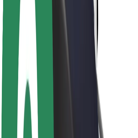
Sostenibilidad en Bolt
Project Zero
Blog
Sala de prensa
Directrices de la marca
Misión
Relación con inversores
Liderazgo
Marca
Medios
Fondo Urbano
Seguridad
Seguridad para usuarios