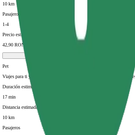
10 km
Pasajeros
1-4
Precio estimado
42,90 RON
Pet
Viajes para ti y tu mascota. Los perros deben llevar bozal, los animal
Duración estimada del viaje
17 min
Distancia estimada
10 km
Pasajeros