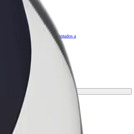
olt para empresas
roductos y servicios de Bolt adaptados a
u empresa
 mejor opción para tu viaje.