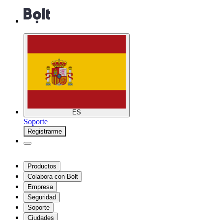
ES
Soporte
Registrarme
Productos
Colabora con Bolt
Empresa
Seguridad
Soporte
Ciudades