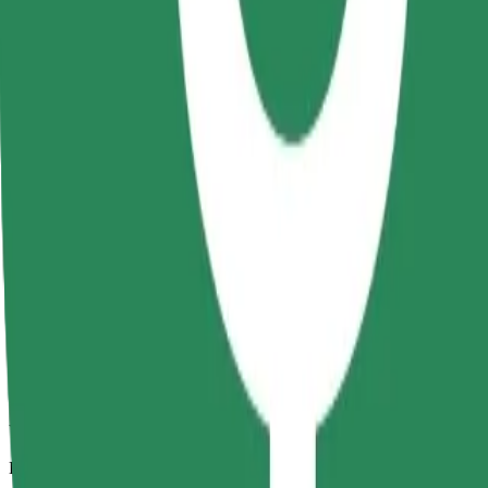
Viajes fiables en coches estándar de tamaño medio.
Duración estimada del viaje
17 min
Distancia estimada
10 km
Pasajeros
1-4
Precio estimado
46,10 RON
Comfort
Viajes en coches con más espacio para equipaje y para estirar las pier
Duración estimada del viaje