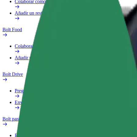
Colaborar como repartidor
Añadir un restaurante o tienda
Bolt Food
Colaborar como repartidor
Añadir un restaurante o tienda
Bolt Drive
Preguntas frecuentes
Enviar aviso sobre un vehículo
Bolt para empresas
Beneficios