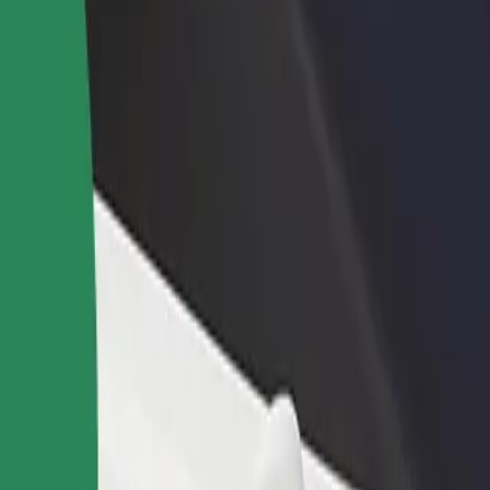
adir un restaurante o tienda
Registrarse como propietario de
B
ega a más clientes y maximiza tus
flota
P
nancias
Añade tu flota a Bolt y potencia
t
tus ingresos
 Airport (CLJ)"
ca Airport (CLJ)"? Echa un vistazo a nuestros servicios y encuentra la
Descargar la app