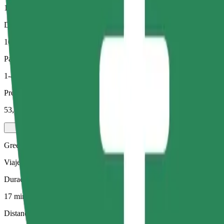
17 min
Distancia estimada
10 km
Pasajeros
1-4
Precio estimado
53,40 RON
Green
Viajes eficientes en vehículos híbridos y eléctricos
Duración estimada del viaje
17 min
Distancia estimada