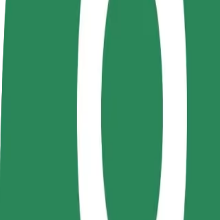
Preguntas frecuentes
Colaborar como conductor
Colaborar como repartidor
Añ
Gana dinero colaborando
Reparte comida y cobra todas las
Ll
con Bolt
semanas
ga
Cómo ir de "Sora Shopping Center" a "Cluj-Napoca
¿Buscas la mejor manera de ir de "Sora Shopping Center" a "Cluj-Napo
Origen
Sora Shopping Center
Destino
Cluj-Napoca Airport (CLJ)
Comodidad y confort a un botón de distancia
Bolt