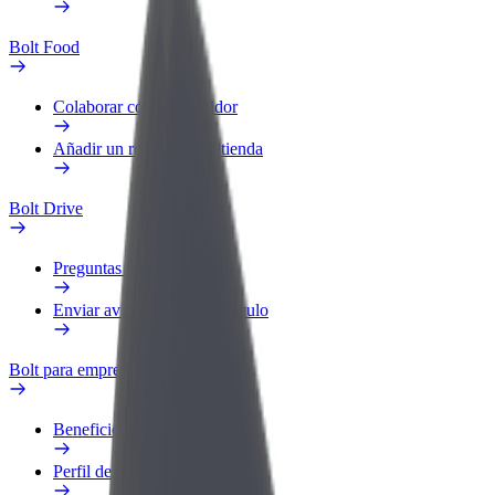
Bolt Food
Colaborar como repartidor
Añadir un restaurante o tienda
Bolt Drive
Preguntas frecuentes
Enviar aviso sobre un vehículo
Bolt para empresas
Beneficios
Perfil de trabajo