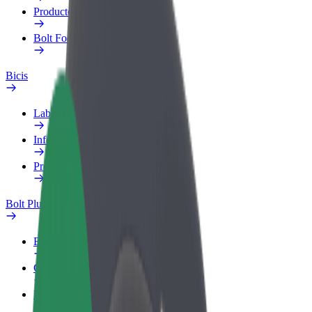
Productos
Bolt Food para empresas
Bicis
Laboratorio de seguridad
Informar de un problema
Preguntas frecuentes
Bolt Plus
Beneficios
Cómo unirse
Preguntas frecuentes