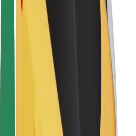
Seguridad para conductores
Seguridad para patinetes
Laboratorio de seguridad
Ciudades
Dónde estamos
Soluciones para las ciudades
Aeropuertos
Estaciones de carga de Bolt
Soporte
Para usuarios
Para conductores
Para repartidores