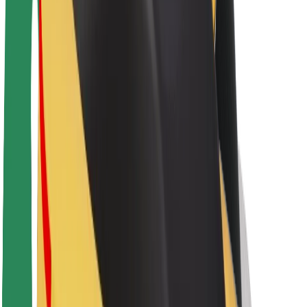
Sostenibilidad en Bolt
Project Zero
Blog
Sala de prensa
Directrices de la marca
Misión
Relación con inversores
Liderazgo
Marca
Medios
Fondo Urbano
Seguridad
Seguridad para usuarios