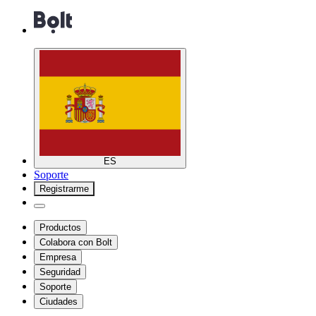
ES
Soporte
Registrarme
Productos
Colabora con Bolt
Empresa
Seguridad
Soporte
Ciudades