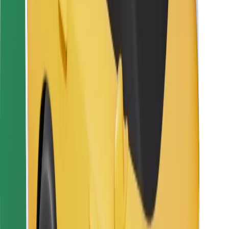
Bolt Food
Para propietarios de flota
Para restaurantes
Bolt para empresas
Otros
Proveedores
Términos y Condiciones
Cookies
Seguridad
Consigue un viaje en minutos
Descargar la app de Bolt
Encuentra tu comida favorita