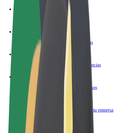
Colaborar como conductor
Gana dinero colaborando con Bolt
Colaborar como repartidor
Reparte comida y cobra todas las semanas
Añadir un restaurante o tienda
Llega a más clientes y maximiza tus ganancias
Registrarse como propietario de flota
Añade tu flota a Bolt y potencia tus ingresos
Bolt para empresas
Productos y servicios de Bolt adaptados a tu empresa