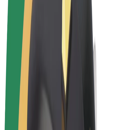
Términos y Condiciones
Privacidad
Cookies
© 2026 Bolt Technology OÜ
Productos
Viajes
Patinetes
Bolt Market
Bolt Food
Bolt Drive
Bolt para empresas
Bicis