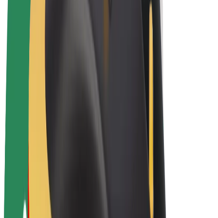
Bolt Plus
Colabora con Bolt
Conductores
Ingresos de conductor/a
Repartidores
Ingresos de repartidor
Comercios de Bolt Food
Flotas
Franquicias
Empresa
Trabaja con nosotros
Acerca de Bolt