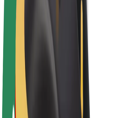
Bicis
Bolt Plus
Colabora con Bolt
Conductores
Ingresos de conductor/a
Repartidores
Ingresos de repartidor
Comercios de Bolt Food
Flotas
Franquicias
Empresa
Trabaja con nosotros