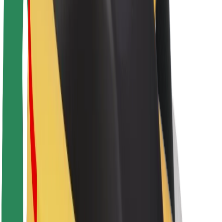
Acerca de Bolt
Sostenibilidad en Bolt
Project Zero
Blog
Sala de prensa
Directrices de la marca
Misión
Relación con inversores
Liderazgo
Marca
Medios
Fondo Urbano
Seguridad