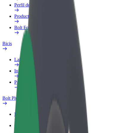
Perfil de trabajo
Productos
Bolt Food para empresas
Bicis
Laboratorio de seguridad
Informar de un problema
Preguntas frecuentes
Bolt Plus
Beneficios
Cómo unirse