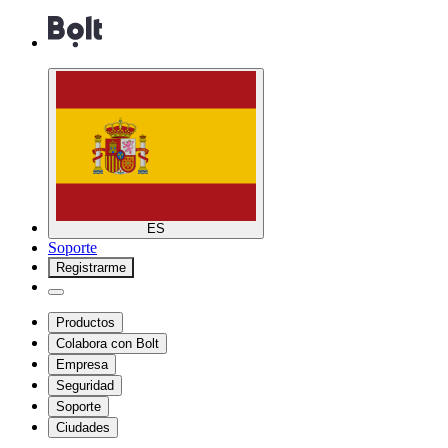
ES
Soporte
Registrarme
Productos
Colabora con Bolt
Empresa
Seguridad
Soporte
Ciudades