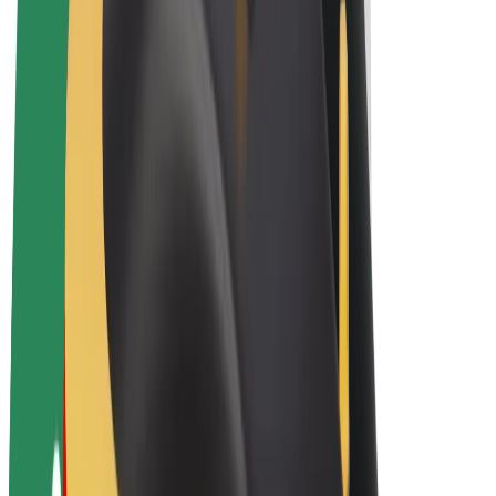
Bicis
Bolt Plus
Colabora con Bolt
Conductores
Ingresos de conductor/a
Repartidores
Ingresos de repartidor
Comercios de Bolt Food
Flotas
Franquicias
Empresa
Trabaja con nosotros