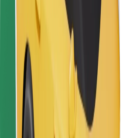
Para repartidores
Bolt Food
Para propietarios de flota
Para restaurantes
Bolt para empresas
Otros
Proveedores
Términos y Condiciones
Cookies
Seguridad
Consigue un viaje en minutos
Descargar la app de Bolt