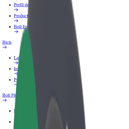
Perfil de trabajo
Productos
Bolt Food para empresas
Bicis
Laboratorio de seguridad
Informar de un problema
Preguntas frecuentes
Bolt Plus
Beneficios
Cómo unirse