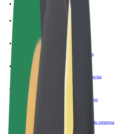
Preguntas frecuentes
Colaborar como conductor
Gana dinero colaborando con Bolt
Colaborar como repartidor
Reparte comida y cobra todas las semanas
Añadir un restaurante o tienda
Llega a más clientes y maximiza tus ganancias
Registrarse como propietario de flota
Añade tu flota a Bolt y potencia tus ingresos
Bolt para empresas
Productos y servicios de Bolt adaptados a tu empresa