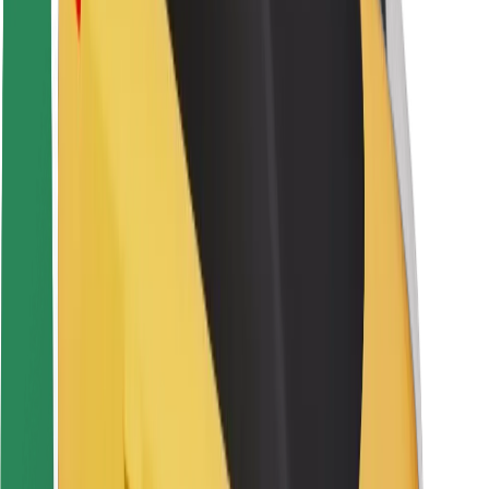
Seguridad para usuarios
Seguridad para conductores
Seguridad para patinetes
Laboratorio de seguridad
Ciudades
Dónde estamos
Soluciones para las ciudades
Aeropuertos
Estaciones de carga de Bolt
Soporte
Para usuarios
Para conductores