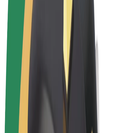
Términos y Condiciones
Privacidad
Cookies
© 2026 Bolt Technology OÜ
Productos
Viajes
Patinetes
Bolt Market
Bolt Food
Bolt Drive
Bolt para empresas