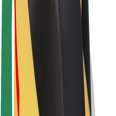
Acerca de Bolt
Sostenibilidad en Bolt
Project Zero
Blog
Sala de prensa
Directrices de la marca
Misión
Relación con inversores
Liderazgo
Marca
Medios
Fondo Urbano
Seguridad