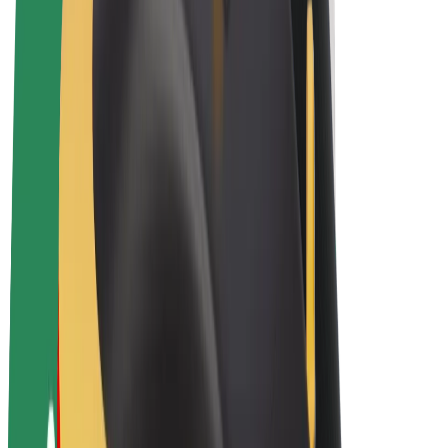
Bolt Plus
Colabora con Bolt
Conductores
Ingresos de conductor/a
Repartidores
Ingresos de repartidor
Comercios de Bolt Food
Flotas
Franquicias
Empresa
Trabaja con nosotros
Acerca de Bolt