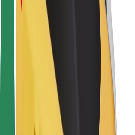
Seguridad para conductores
Seguridad para patinetes
Laboratorio de seguridad
Ciudades
Dónde estamos
Soluciones para las ciudades
Aeropuertos
Estaciones de carga de Bolt
Soporte
Para usuarios
Para conductores
Para repartidores