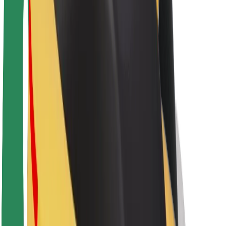
Sostenibilidad en Bolt
Project Zero
Blog
Sala de prensa
Directrices de la marca
Misión
Relación con inversores
Liderazgo
Marca
Medios
Fondo Urbano
Seguridad
Seguridad para usuarios