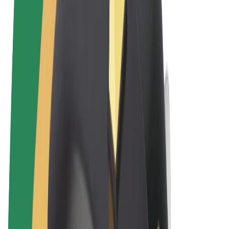
Términos y Condiciones
Privacidad
Cookies
© 2026 Bolt Technology OÜ
Productos
Viajes
Patinetes
Bolt Market
Bolt Food
Bolt Drive
Bolt para empresas
Bicis