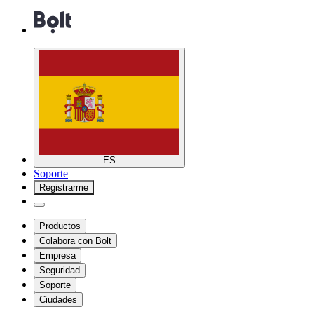
ES
Soporte
Registrarme
Productos
Colabora con Bolt
Empresa
Seguridad
Soporte
Ciudades