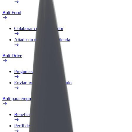
Bolt Food
Colaborar como repartidor
Añadir un restaurante o tienda
Bolt Drive
Preguntas frecuentes
Enviar aviso sobre un vehículo
Bolt para empresas
Beneficios
Perfil de trabajo