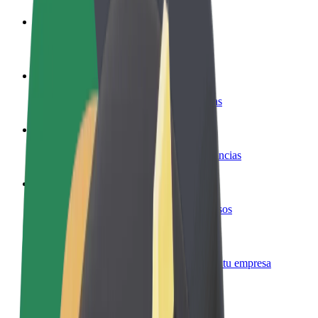
Colaborar como conductor
Gana dinero colaborando con Bolt
Colaborar como repartidor
Reparte comida y cobra todas las semanas
Añadir un restaurante o tienda
Llega a más clientes y maximiza tus ganancias
Registrarse como propietario de flota
Añade tu flota a Bolt y potencia tus ingresos
Bolt para empresas
Productos y servicios de Bolt adaptados a tu empresa