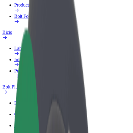
Productos
Bolt Food para empresas
Bicis
Laboratorio de seguridad
Informar de un problema
Preguntas frecuentes
Bolt Plus
Beneficios
Cómo unirse
Preguntas frecuentes