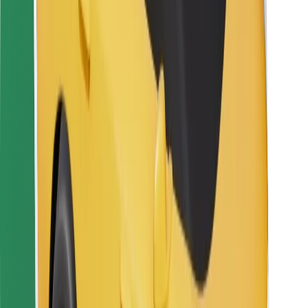
Bolt Food
Para propietarios de flota
Para restaurantes
Bolt para empresas
Otros
Proveedores
Términos y Condiciones
Cookies
Seguridad
Consigue un viaje en minutos
Descargar la app de Bolt
Encuentra tu comida favorita