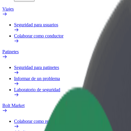
Viajes
Seguridad para usuarios
Colaborar como conductor
Patinetes
Seguridad para patinetes
Informar de un problema
Laboratorio de seguridad
Bolt Market
Colaborar como repartidor