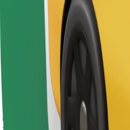
Duración estimada del viaje
7 min
Distancia estimada
4,1 km
Pasajeros
1-4
Precio estimado
5,50 €
Bolt
Viajes fiables en coches estándar de tamaño medio.
Duración estimada del viaje
7 min