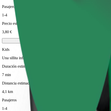
Pasajeros
1-4
Precio estimado
3,80 €
Kids
Una sillita infantil con arnés garantiza un viaje seguro para niños de 
Duración estimada del viaje
7 min
Distancia estimada
4,1 km
Pasajeros
1-4