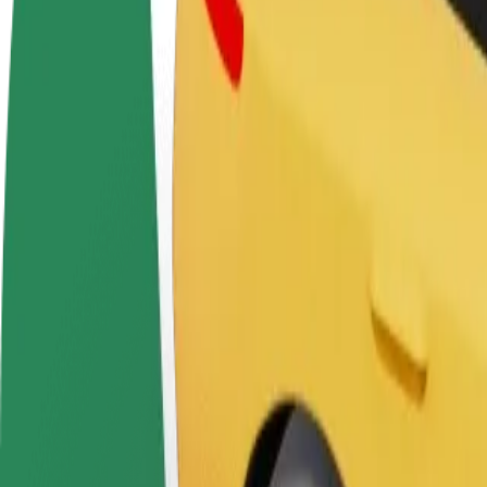
Colaborar como conductor
Colaborar como repartidor
Añ
Gana dinero colaborando
Reparte comida y cobra todas las
Ll
con Bolt
semanas
ga
Cómo ir de "Vēsma" a "Daugavpils Kultūras Pils"
¿Buscas la mejor manera de ir de "Vēsma" a "Daugavpils Kultūras Pils
Origen
Vēsma
Destino
Daugavpils Kultūras Pils
Comodidad y confort a un botón de distancia
Assist
Los conductores de esta categoría pueden ayudar a personas mayores y p
plegadas (esta categoría no es WAV).