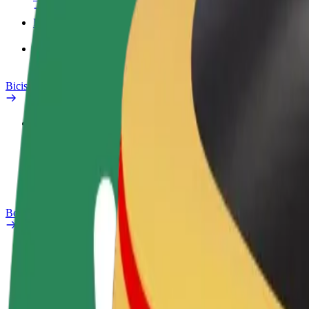
Productos
Bolt Food para empresas
Bicis
Laboratorio de seguridad
Informar de un problema
Preguntas frecuentes
Bolt Plus
Beneficios
Cómo unirse
Preguntas frecuentes