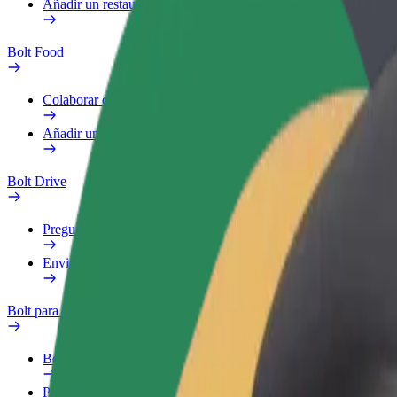
Añadir un restaurante o tienda
Bolt Food
Colaborar como repartidor
Añadir un restaurante o tienda
Bolt Drive
Preguntas frecuentes
Enviar aviso sobre un vehículo
Bolt para empresas
Beneficios
Perfil de trabajo