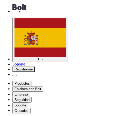
ES
Soporte
Registrarme
Productos
Colabora con Bolt
Empresa
Seguridad
Soporte
Ciudades