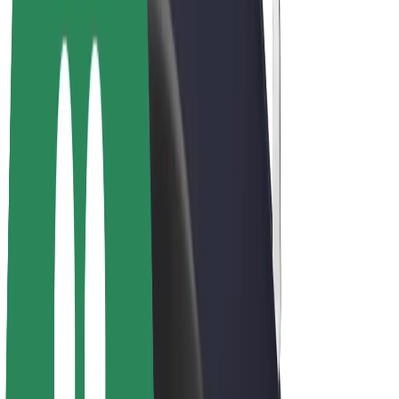
Bicis
Bolt Plus
Colabora con Bolt
Conductores
Ingresos de conductor/a
Repartidores
Ingresos de repartidor
Comercios de Bolt Food
Flotas
Franquicias
Empresa
Trabaja con nosotros