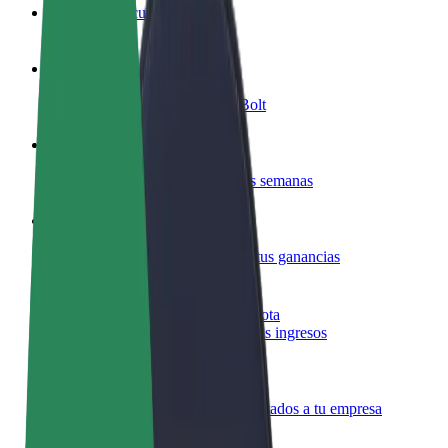
Preguntas frecuentes
Colaborar como conductor
Gana dinero colaborando con Bolt
Colaborar como repartidor
Reparte comida y cobra todas las semanas
Añadir un restaurante o tienda
Llega a más clientes y maximiza tus ganancias
Registrarse como propietario de flota
Añade tu flota a Bolt y potencia tus ingresos
Bolt para empresas
Productos y servicios de Bolt adaptados a tu empresa