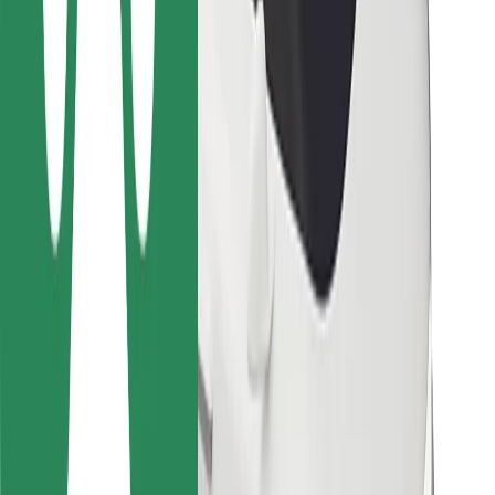
Para repartidores
Bolt Food
Para propietarios de flota
Para restaurantes
Bolt para empresas
Otros
Proveedores
Términos y Condiciones
Cookies
Seguridad
Consigue un viaje en minutos
Descargar la app de Bolt