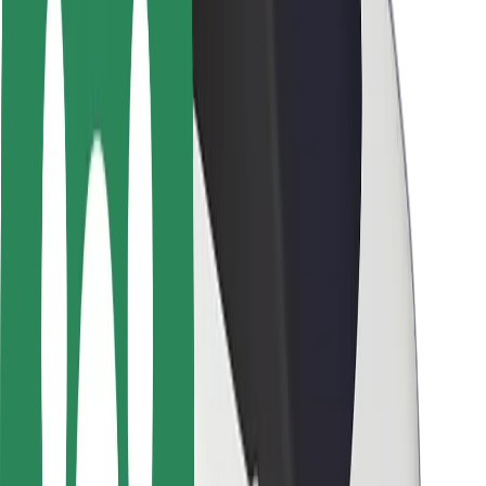
Seguridad para usuarios
Seguridad para conductores
Seguridad para patinetes
Laboratorio de seguridad
Ciudades
Dónde estamos
Soluciones para las ciudades
Aeropuertos
Estaciones de carga de Bolt
Soporte
Para usuarios
Para conductores