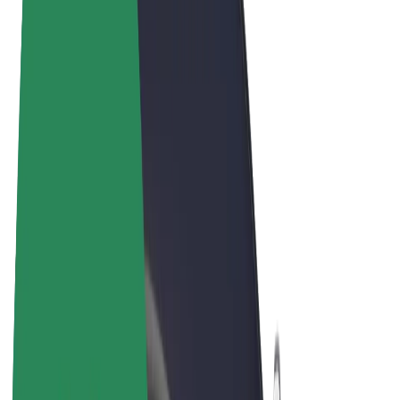
Términos y Condiciones
Privacidad
Cookies
© 2026 Bolt Technology OÜ
Productos
Viajes
Patinetes
Bolt Market
Bolt Food
Bolt Drive
Bolt para empresas