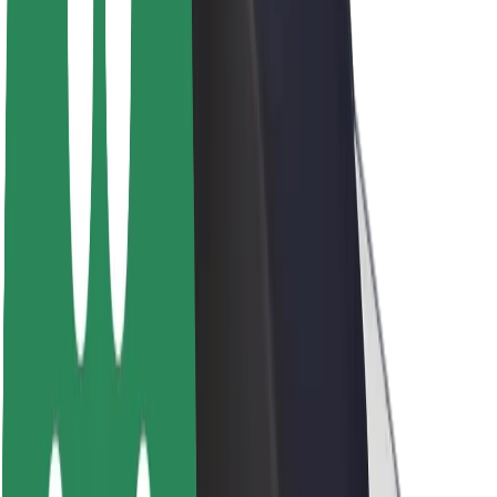
Acerca de Bolt
Sostenibilidad en Bolt
Project Zero
Blog
Sala de prensa
Directrices de la marca
Misión
Relación con inversores
Liderazgo
Marca
Medios
Fondo Urbano
Seguridad