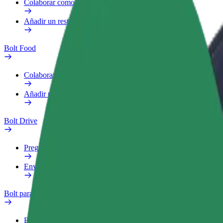
Colaborar como repartidor
Añadir un restaurante o tienda
Bolt Food
Colaborar como repartidor
Añadir un restaurante o tienda
Bolt Drive
Preguntas frecuentes
Enviar aviso sobre un vehículo
Bolt para empresas
Beneficios