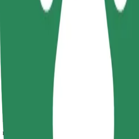
Viajes fiables en coches estándar de tamaño medio.
Duración estimada del viaje
8 min
Distancia estimada
3,1 km
Pasajeros
1-4
Precio estimado
13,80 PLN
Comfort
Viajes en coches con más espacio para equipaje y para estirar las pier
Duración estimada del viaje