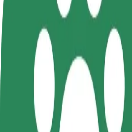
Preguntas frecuentes
Colaborar como conductor
Colaborar como repartidor
Añ
Gana dinero colaborando
Reparte comida y cobra todas las
Ll
con Bolt
semanas
ga
Cómo ir de "Kielce Exhibition Halls" a "Pasaż Święt
¿Buscas la mejor manera de ir de "Kielce Exhibition Halls" a "Pasaż Ś
Origen
Kielce Exhibition Halls
Destino
Pasaż Świętokrzyski
Comodidad y confort a un botón de distancia
Bolt