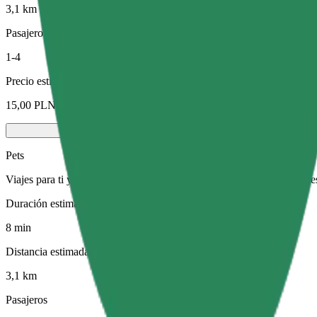
3,1 km
Pasajeros
1-4
Precio estimado
15,00 PLN
Pets
Viajes para ti y tu mascota. Los perros deben llevar bozal, los animal
Duración estimada del viaje
8 min
Distancia estimada
3,1 km
Pasajeros