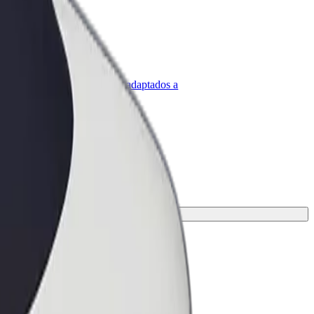
olt para empresas
roductos y servicios de Bolt adaptados a
u empresa
or opción para tu viaje.