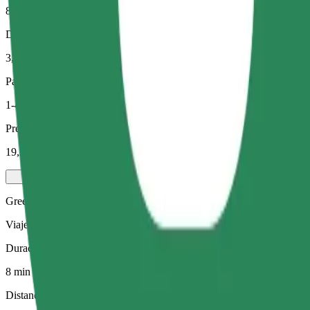
8 min
Distancia estimada
3,1 km
Pasajeros
1-4
Precio estimado
19,20 PLN
Green
Viajes eficientes en vehículos híbridos y eléctricos
Duración estimada del viaje
8 min
Distancia estimada