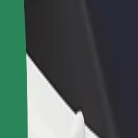
adir un restaurante o tienda
Registrarse como propietario de
B
ega a más clientes y maximiza tus
flota
P
nancias
Añade tu flota a Bolt y potencia
t
tus ingresos
okrzyski"
więtokrzyski"? Echa un vistazo a nuestros servicios y encuentra la mej
Descargar la app