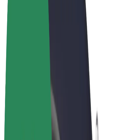
Términos y Condiciones
Privacidad
Cookies
© 2026 Bolt Technology OÜ
Productos
Viajes
Patinetes
Bolt Market
Bolt Food
Bolt Drive
Bolt para empresas