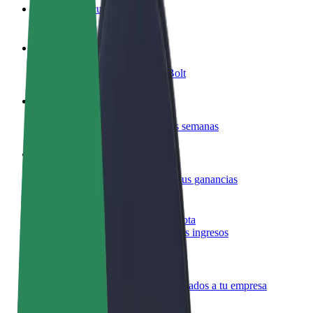
Preguntas frecuentes
Colaborar como conductor
Gana dinero colaborando con Bolt
Colaborar como repartidor
Reparte comida y cobra todas las semanas
Añadir un restaurante o tienda
Llega a más clientes y maximiza tus ganancias
Registrarse como propietario de flota
Añade tu flota a Bolt y potencia tus ingresos
Bolt para empresas
Productos y servicios de Bolt adaptados a tu empresa