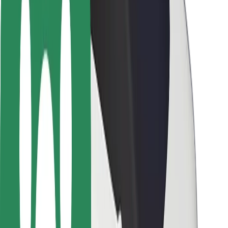
Seguridad para usuarios
Seguridad para conductores
Seguridad para patinetes
Laboratorio de seguridad
Ciudades
Dónde estamos
Soluciones para las ciudades
Aeropuertos
Estaciones de carga de Bolt
Soporte
Para usuarios
Para conductores