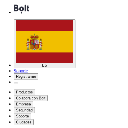
ES
Soporte
Registrarme
Productos
Colabora con Bolt
Empresa
Seguridad
Soporte
Ciudades