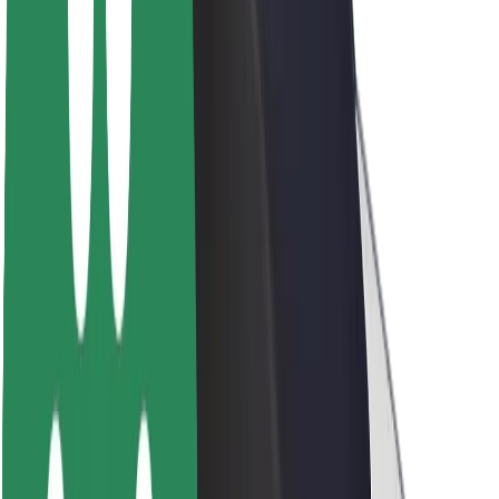
Acerca de Bolt
Sostenibilidad en Bolt
Project Zero
Blog
Sala de prensa
Directrices de la marca
Misión
Relación con inversores
Liderazgo
Marca
Medios
Fondo Urbano
Seguridad