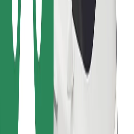
Para repartidores
Bolt Food
Para propietarios de flota
Para restaurantes
Bolt para empresas
Otros
Proveedores
Términos y Condiciones
Cookies
Seguridad
Consigue un viaje en minutos
Descargar la app de Bolt