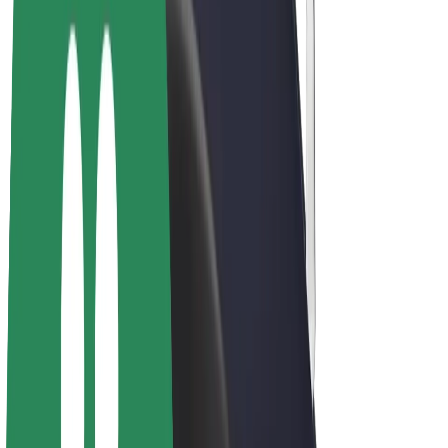
Bicis
Bolt Plus
Colabora con Bolt
Conductores
Ingresos de conductor/a
Repartidores
Ingresos de repartidor
Comercios de Bolt Food
Flotas
Franquicias
Empresa
Trabaja con nosotros