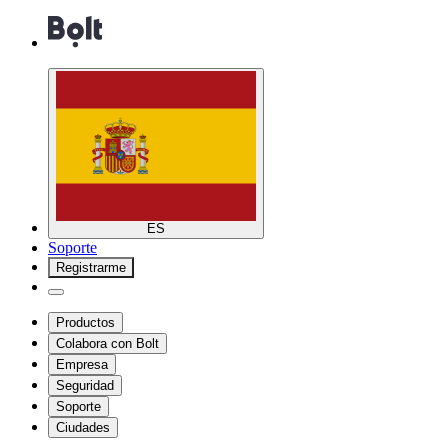
ES
Soporte
Registrarme
Productos
Colabora con Bolt
Empresa
Seguridad
Soporte
Ciudades