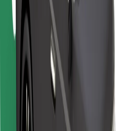
Para repartidores
Bolt Food
Para propietarios de flota
Para restaurantes
Bolt para empresas
Otros
Proveedores
Términos y Condiciones
Cookies
Seguridad
Consigue un viaje en minutos
Descargar la app de Bolt