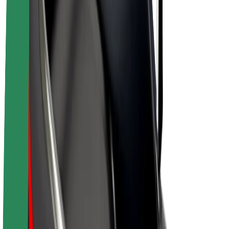
Bicis
Bolt Plus
Colabora con Bolt
Conductores
Ingresos de conductor/a
Repartidores
Ingresos de repartidor
Comercios de Bolt Food
Flotas
Franquicias
Empresa
Trabaja con nosotros