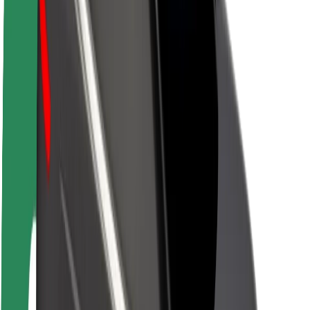
Acerca de Bolt
Sostenibilidad en Bolt
Project Zero
Blog
Sala de prensa
Directrices de la marca
Misión
Relación con inversores
Liderazgo
Marca
Medios
Fondo Urbano
Seguridad