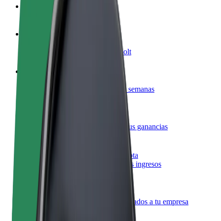
Preguntas frecuentes
Colaborar como conductor
Gana dinero colaborando con Bolt
Colaborar como repartidor
Reparte comida y cobra todas las semanas
Añadir un restaurante o tienda
Llega a más clientes y maximiza tus ganancias
Registrarse como propietario de flota
Añade tu flota a Bolt y potencia tus ingresos
Bolt para empresas
Productos y servicios de Bolt adaptados a tu empresa