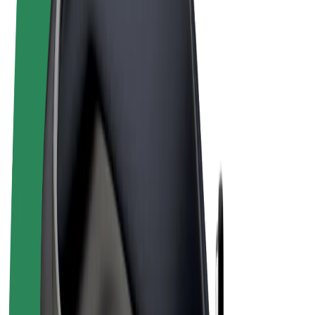
Términos y Condiciones
Privacidad
Cookies
© 2026 Bolt Technology OÜ
Productos
Viajes
Patinetes
Bolt Market
Bolt Food
Bolt Drive
Bolt para empresas