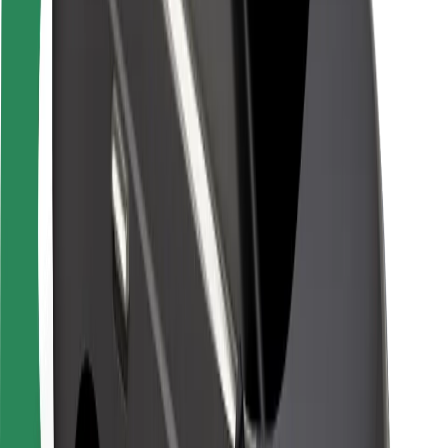
Seguridad para usuarios
Seguridad para conductores
Seguridad para patinetes
Laboratorio de seguridad
Ciudades
Dónde estamos
Soluciones para las ciudades
Aeropuertos
Estaciones de carga de Bolt
Soporte
Para usuarios
Para conductores