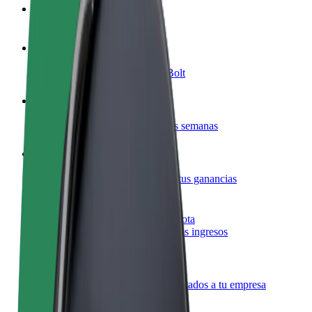
Preguntas frecuentes
Colaborar como conductor
Gana dinero colaborando con Bolt
Colaborar como repartidor
Reparte comida y cobra todas las semanas
Añadir un restaurante o tienda
Llega a más clientes y maximiza tus ganancias
Registrarse como propietario de flota
Añade tu flota a Bolt y potencia tus ingresos
Bolt para empresas
Productos y servicios de Bolt adaptados a tu empresa