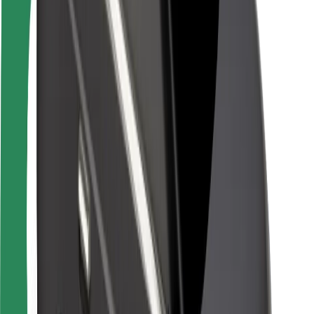
Seguridad para usuarios
Seguridad para conductores
Seguridad para patinetes
Laboratorio de seguridad
Ciudades
Dónde estamos
Soluciones para las ciudades
Aeropuertos
Estaciones de carga de Bolt
Soporte
Para usuarios
Para conductores