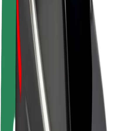
Acerca de Bolt
Sostenibilidad en Bolt
Project Zero
Blog
Sala de prensa
Directrices de la marca
Misión
Relación con inversores
Liderazgo
Marca
Medios
Fondo Urbano
Seguridad