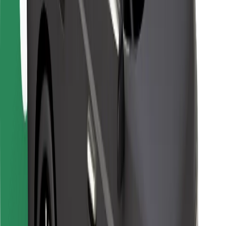
Para repartidores
Bolt Food
Para propietarios de flota
Para restaurantes
Bolt para empresas
Otros
Proveedores
Términos y Condiciones
Cookies
Seguridad
Consigue un viaje en minutos
Descargar la app de Bolt