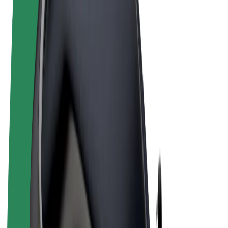
Términos y Condiciones
Privacidad
Cookies
© 2026 Bolt Technology OÜ
Productos
Viajes
Patinetes
Bolt Market
Bolt Food
Bolt Drive
Bolt para empresas