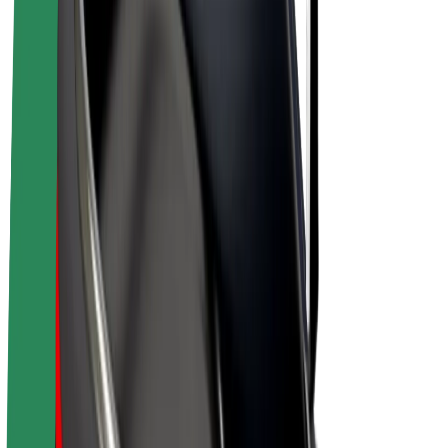
Bicis
Bolt Plus
Colabora con Bolt
Conductores
Ingresos de conductor/a
Repartidores
Ingresos de repartidor
Comercios de Bolt Food
Flotas
Franquicias
Empresa
Trabaja con nosotros