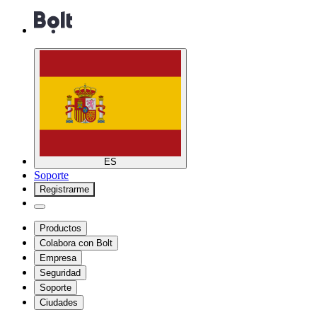
ES
Soporte
Registrarme
Productos
Colabora con Bolt
Empresa
Seguridad
Soporte
Ciudades