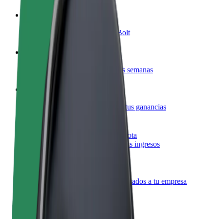
Colaborar como conductor
Gana dinero colaborando con Bolt
Colaborar como repartidor
Reparte comida y cobra todas las semanas
Añadir un restaurante o tienda
Llega a más clientes y maximiza tus ganancias
Registrarse como propietario de flota
Añade tu flota a Bolt y potencia tus ingresos
Bolt para empresas
Productos y servicios de Bolt adaptados a tu empresa