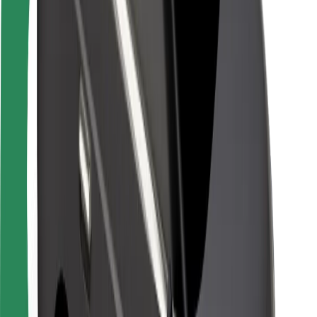
Seguridad para conductores
Seguridad para patinetes
Laboratorio de seguridad
Ciudades
Dónde estamos
Soluciones para las ciudades
Aeropuertos
Estaciones de carga de Bolt
Soporte
Para usuarios
Para conductores
Para repartidores