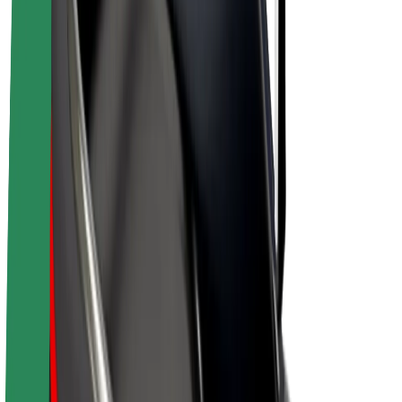
Bolt Plus
Colabora con Bolt
Conductores
Ingresos de conductor/a
Repartidores
Ingresos de repartidor
Comercios de Bolt Food
Flotas
Franquicias
Empresa
Trabaja con nosotros
Acerca de Bolt