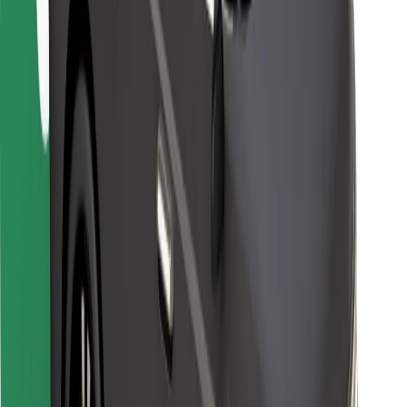
Bolt Food
Para propietarios de flota
Para restaurantes
Bolt para empresas
Otros
Proveedores
Términos y Condiciones
Cookies
Seguridad
Consigue un viaje en minutos
Descargar la app de Bolt
Encuentra tu comida favorita