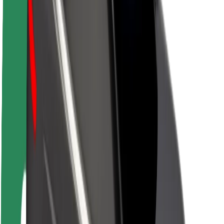
Sostenibilidad en Bolt
Project Zero
Blog
Sala de prensa
Directrices de la marca
Misión
Relación con inversores
Liderazgo
Marca
Medios
Fondo Urbano
Seguridad
Seguridad para usuarios