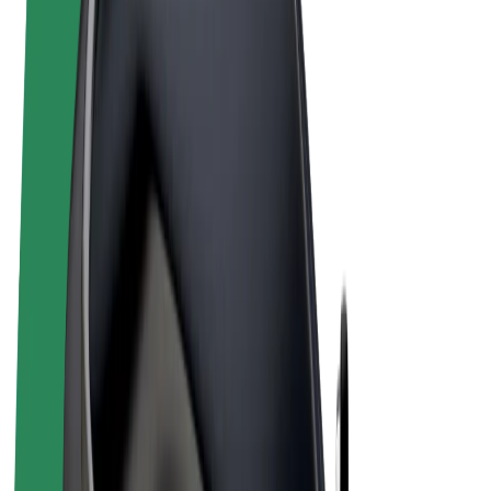
Términos y Condiciones
Privacidad
Cookies
© 2026 Bolt Technology OÜ
Productos
Viajes
Patinetes
Bolt Market
Bolt Food
Bolt Drive
Bolt para empresas
Bicis