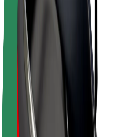
Bicis
Bolt Plus
Colabora con Bolt
Conductores
Ingresos de conductor/a
Repartidores
Ingresos de repartidor
Comercios de Bolt Food
Flotas
Franquicias
Empresa
Trabaja con nosotros