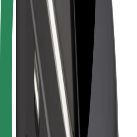
Seguridad para usuarios
Seguridad para conductores
Seguridad para patinetes
Laboratorio de seguridad
Ciudades
Dónde estamos
Soluciones para las ciudades
Aeropuertos
Estaciones de carga de Bolt
Soporte
Para usuarios
Para conductores