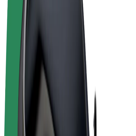
Términos y Condiciones
Privacidad
Cookies
© 2026 Bolt Technology OÜ
Productos
Viajes
Patinetes
Bolt Market
Bolt Food
Bolt Drive
Bolt para empresas