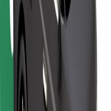
Para repartidores
Bolt Food
Para propietarios de flota
Para restaurantes
Bolt para empresas
Otros
Proveedores
Términos y Condiciones
Cookies
Seguridad
Consigue un viaje en minutos
Descargar la app de Bolt