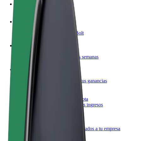
Preguntas frecuentes
Colaborar como conductor
Gana dinero colaborando con Bolt
Colaborar como repartidor
Reparte comida y cobra todas las semanas
Añadir un restaurante o tienda
Llega a más clientes y maximiza tus ganancias
Registrarse como propietario de flota
Añade tu flota a Bolt y potencia tus ingresos
Bolt para empresas
Productos y servicios de Bolt adaptados a tu empresa