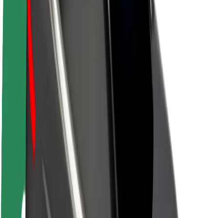
Acerca de Bolt
Sostenibilidad en Bolt
Project Zero
Blog
Sala de prensa
Directrices de la marca
Misión
Relación con inversores
Liderazgo
Marca
Medios
Fondo Urbano
Seguridad