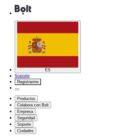
ES
Soporte
Registrarme
Productos
Colabora con Bolt
Empresa
Seguridad
Soporte
Ciudades