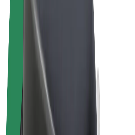
Términos y Condiciones
Privacidad
Cookies
© 2026 Bolt Technology OÜ
Productos
Viajes
Patinetes
Bolt Market
Bolt Food
Bolt Drive
Bolt para empresas