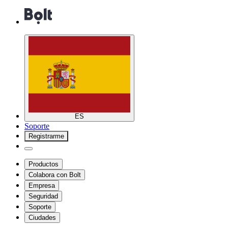
ES
Soporte
Registrarme
Productos
Colabora con Bolt
Empresa
Seguridad
Soporte
Ciudades