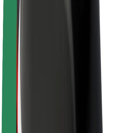
Acerca de Bolt
Sostenibilidad en Bolt
Project Zero
Blog
Sala de prensa
Directrices de la marca
Misión
Relación con inversores
Liderazgo
Marca
Medios
Fondo Urbano
Seguridad