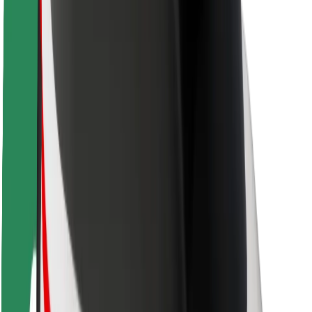
Seguridad para usuarios
Seguridad para conductores
Seguridad para patinetes
Laboratorio de seguridad
Ciudades
Dónde estamos
Soluciones para las ciudades
Aeropuertos
Estaciones de carga de Bolt
Soporte
Para usuarios
Para conductores