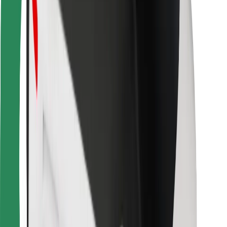
Para repartidores
Bolt Food
Para propietarios de flota
Para restaurantes
Bolt para empresas
Otros
Proveedores
Términos y Condiciones
Cookies
Seguridad
Consigue un viaje en minutos
Descargar la app de Bolt