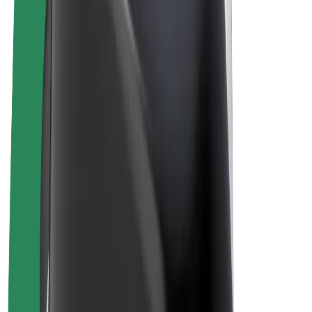
Bicis
Bolt Plus
Colabora con Bolt
Conductores
Ingresos de conductor/a
Repartidores
Ingresos de repartidor
Comercios de Bolt Food
Flotas
Franquicias
Empresa
Trabaja con nosotros