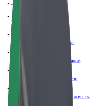
Preguntas frecuentes
Colaborar como conductor
Gana dinero colaborando con Bolt
Colaborar como repartidor
Reparte comida y cobra todas las semanas
Añadir un restaurante o tienda
Llega a más clientes y maximiza tus ganancias
Registrarse como propietario de flota
Añade tu flota a Bolt y potencia tus ingresos
Bolt para empresas
Productos y servicios de Bolt adaptados a tu empresa